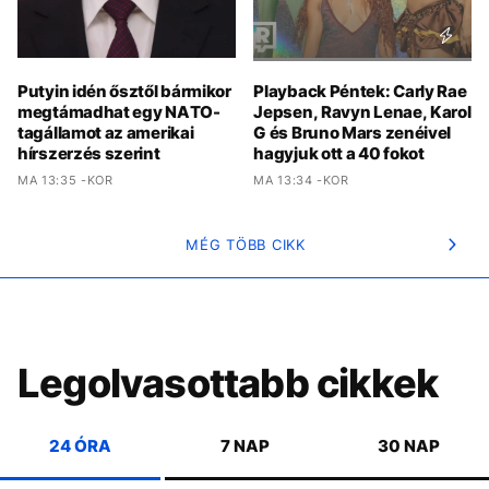
Putyin idén ősztől bármikor
Playback Péntek: Carly Rae
megtámadhat egy NATO-
Jepsen, Ravyn Lenae, Karol
tagállamot az amerikai
G és Bruno Mars zenéivel
hírszerzés szerint
hagyjuk ott a 40 fokot
MA 13:35 -KOR
MA 13:34 -KOR
MÉG TÖBB CIKK
Legolvasottabb cikkek
24 ÓRA
7 NAP
30 NAP