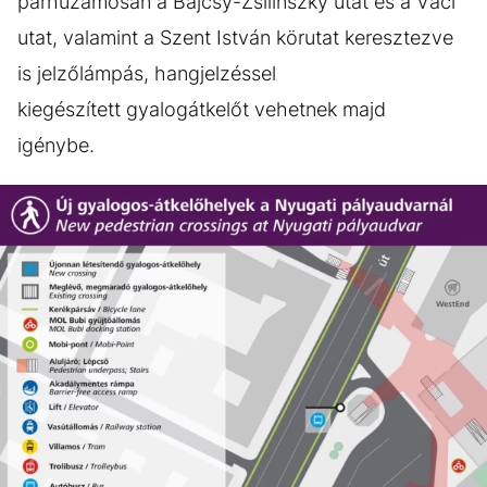
párhuzamosan a Bajcsy-Zsilinszky utat és a Váci
utat, valamint a Szent István körutat keresztezve
is jelzőlámpás, hangjelzéssel
kiegészített gyalogátkelőt vehetnek majd
igénybe.