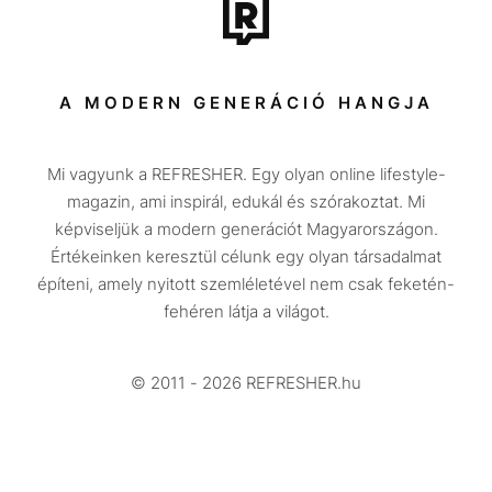
Tech-Tudomány
Sport
Társadalom
A MODERN GENERÁCIÓ HANGJA
Közélet
Mi vagyunk a REFRESHER. Egy olyan online lifestyle-
Utazás
magazin, ami inspirál, edukál és szórakoztat. Mi
Életmód
képviseljük a modern generációt Magyarországon.
Értékeinken keresztül célunk egy olyan társadalmat
Design
építeni, amely nyitott szemléletével nem csak feketén-
Beszélgetések
fehéren látja a világot.
Arcok
© 2011 - 2026 REFRESHER.hu
Videó
Történetek
Gasztro