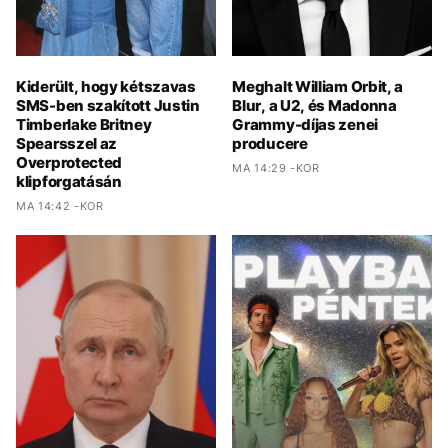
Kiderült, hogy kétszavas
Meghalt William Orbit, a
SMS-ben szakított Justin
Blur, a U2, és Madonna
Timberlake Britney
Grammy-díjas zenei
Spearsszel az
producere
Overprotected
MA 14:29 -KOR
klipforgatásán
MA 14:42 -KOR