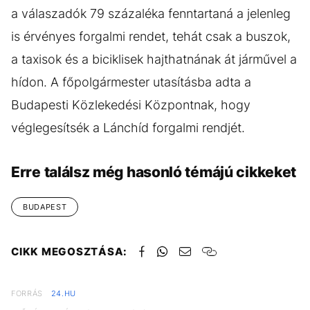
a válaszadók 79 százaléka fenntartaná a jelenleg
is érvényes forgalmi rendet, tehát csak a buszok,
a taxisok és a biciklisek hajthatnának át járművel a
hídon. A főpolgármester utasításba adta a
Budapesti Közlekedési Központnak, hogy
véglegesítsék a Lánchíd forgalmi rendjét.
Erre találsz még hasonló témájú cikkeket
BUDAPEST
CIKK MEGOSZTÁSA:
FORRÁS
24.HU