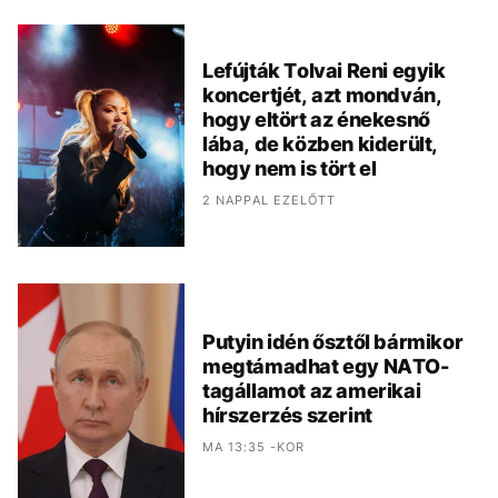
Lefújták Tolvai Reni egyik
koncertjét, azt mondván,
hogy eltört az énekesnő
lába, de közben kiderült,
hogy nem is tört el
2 NAPPAL EZELŐTT
Putyin idén ősztől bármikor
megtámadhat egy NATO-
tagállamot az amerikai
hírszerzés szerint
MA 13:35 -KOR