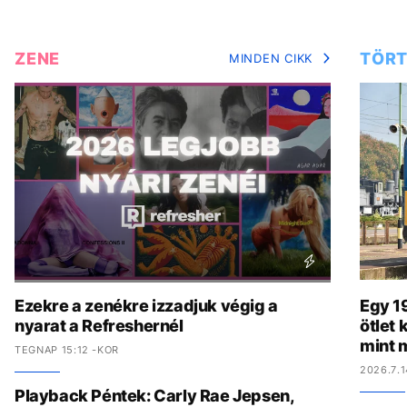
ZENE
TÖRT
MINDEN CIKK
Ezekre a zenékre izzadjuk végig a
Egy 19
nyarat a Refreshernél
ötlet
mint 
TEGNAP 15:12 -KOR
2026.7.1
Playback Péntek: Carly Rae Jepsen,