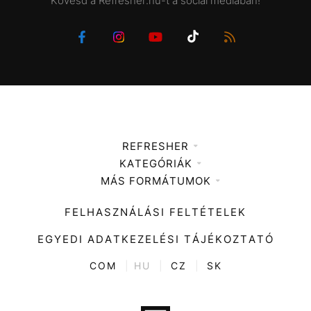
Kövesd a Refresher.hu-t a social mediában!
REFRESHER
KATEGÓRIÁK
Médiaajánlat
MÁS FORMÁTUMOK
Zene
Impresszum
Kiemelt tartalmak
Divat
FELHASZNÁLÁSI FELTÉTELEK
Videó
Kultúra
EGYEDI ADATKEZELÉSI TÁJÉKOZTATÓ
Kvíz
ENTR
COM
|
HU
|
CZ
|
SK
Film + sorozat