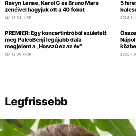
Ravyn Lenae, Karol G és Bruno Mars
5 híre
zenéivel hagyjuk ott a 40 fokot
bales
MA 13:34 -KOR
2026.6.1
PREMIER: Egy koncertintróból született
Összed
meg PaleoBenji legújabb dala –
Nápol
megjelent a „Hosszú ez az év”
közbe
MA 12:00 -KOR
2026.7.5
Legfrissebb