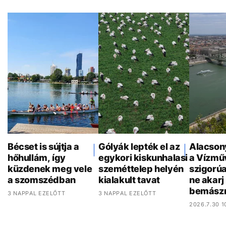
Bécset is sújtja a
Gólyák lepték el az
Alacson
hőhullám, így
egykori kiskunhalasi
a Vízmű
küzdenek meg vele
szeméttelep helyén
szigorúa
a szomszédban
kialakult tavat
ne akar
bemász
3 NAPPAL EZELŐTT
3 NAPPAL EZELŐTT
2026.7.30 1