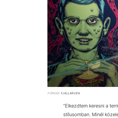
FORRÁS
FJÄLLRÄVEN
"Elkezdtem keresni a term
stílusomban. Minél közele