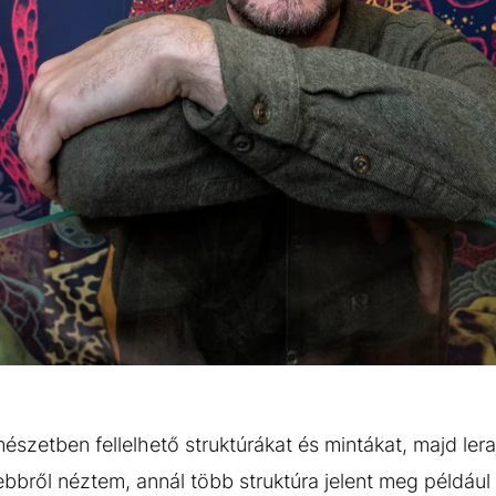
észetben fellelhető struktúrákat és mintákat, majd lera
bbről néztem, annál több struktúra jelent meg például 