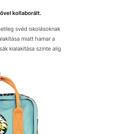
vel kollaborált.
detileg svéd iskolásoknak
lakítása miatt hamar a
k kialakítása szinte alig