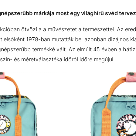
gnépszerűbb márkája most egy világhírű svéd tervező
lekcióban ötvözi a a művészetet a természettel. Az ere
t elsőként 1978-ban mutatták be, azonban dizájnos kia
gnépszerűbb termékké vált. Az elmúlt 45 évben a hátizsá
 szín- és méretválasztéka időről időre megújul.