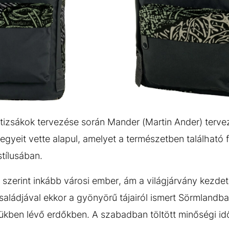
GALÉRIA MEGTEKINTÉSE
(6)
hátizsákok tervezése során Mander (Martin Ander) terv
egyeit vette alapul, amelyet a természetben található 
stílusában.
 szerint inkább városi ember, ám a világjárvány kezdet
saládjával ekkor a gyönyörű tájairól ismert Sörmlandba
elükben lévő erdőkben. A szabadban töltött minőségi i