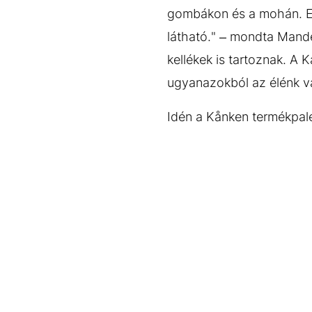
gombákon és a mohán. Ez
látható." – mondta Mande
kellékek is tartoznak. A K
ugyanazokból az élénk vag
Idén a Kånken termékpalet