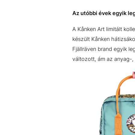
EGYÉB FORMÁTUMOK
REFRESHER
Kiemelt tartalmak
Videó
Kvíz
Médiaajánlat
Impresszum
Az utóbbi évek egyik le
A Kånken Art limitált kol
készült Kånken hátizsáko
Fjällräven brand egyik le
változott, ám az anyag-,