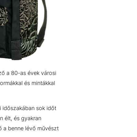
ező a 80-as évek városi
formákkal és mintákkal
i időszakában sok időt
n élt, és gyakran
dő a benne lévő művészt