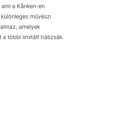
, ami a Kånken-en
z különleges művészi
rtalmaz, amelyek
 többi limitált hátizsák.