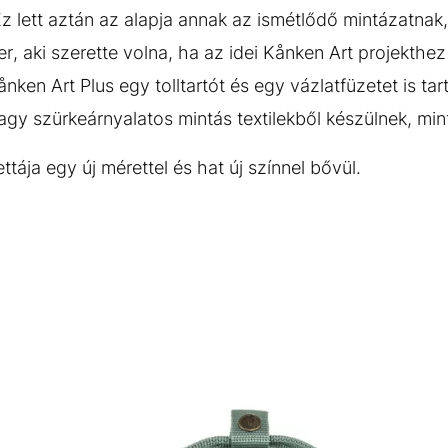
 lett aztán az alapja annak az ismétlődő mintázatnak
r, aki szerette volna, ha az idei Kånken Art projekthe
ånken Art Plus egy tolltartót és egy vázlatfüzetet is ta
y szürkeárnyalatos mintás textilekből készülnek, mint a
tája egy új mérettel és hat új színnel bővül.