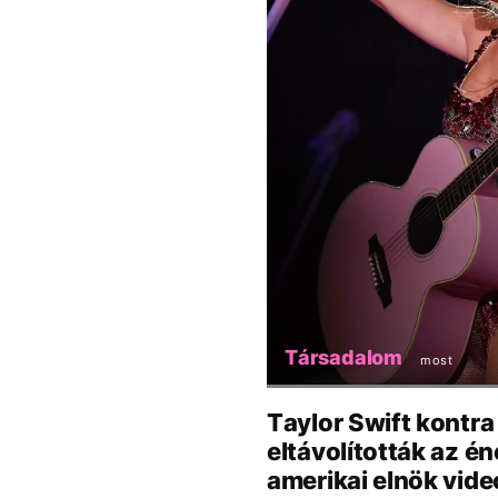
Társadalom
most
Taylor Swift kontr
eltávolították az é
amerikai elnök vide