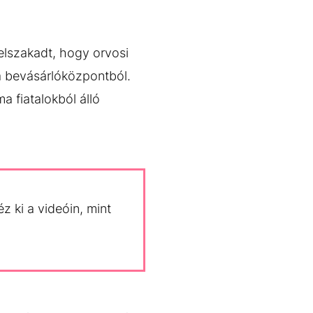
felszakadt, hogy orvosi
i a bevásárlóközpontból.
a fiatalokból álló
z ki a videóin, mint