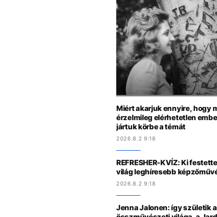
Miért akarjuk ennyire, hogy 
érzelmileg elérhetetlen emb
jártuk körbe a témát
2026.8.2 9:18
REFRESHER-KVÍZ: Ki festette,
világ leghíresebb képzőművé
2026.8.2 9:18
Jenna Jalonen: így születik a
összművészeti világa, a Jard