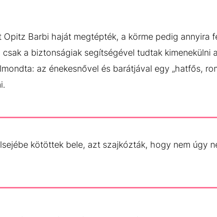
t Opitz Barbi haját megtépték, a körme pedig annyira 
ül csak a biztonságiak segítségével tudtak kimeneküln
mondta: az énekesnővel és barátjával egy „hatfős, rom
i.
lsejébe kötöttek bele, azt szajkózták, hogy nem úgy né