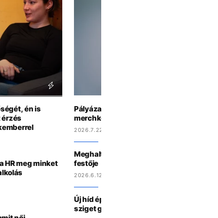
ségét, én is
Pályázati felhívás: tervezd meg a grafiká
 érzés
merchkollekciónkra!
kemberrel
2026.7.22 17:32
Meghalt David Hockney, korunk egyik le
 a HR meg minket
festője
alkolás
2026.6.12 13:03
Új híd épülhet Budapesten: elfogadták a
sziget gyaloghídjának koncepcióját
amit női