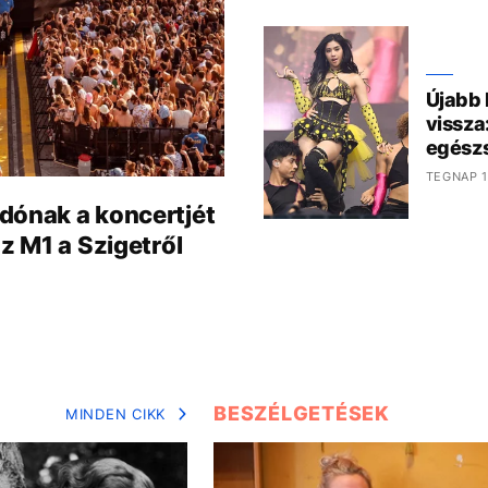
Újabb
vissza
egészs
TEGNAP 1
dónak a koncertjét
az M1 a Szigetről
BESZÉLGETÉSEK
MINDEN CIKK