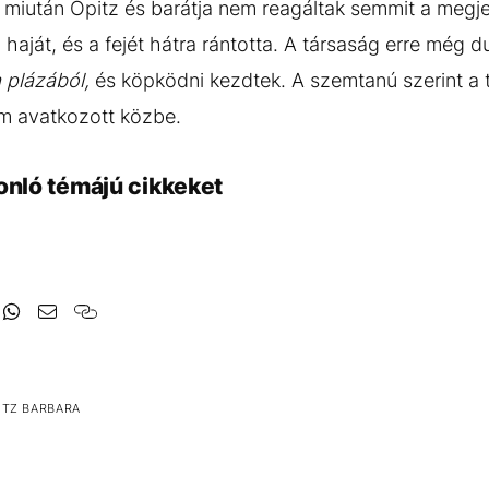
 miután Opitz és barátja nem reagáltak semmit a megj
aját, és a fejét hátra rántotta. A társaság erre még 
a plázából,
és köpködni kezdtek. A szemtanú szerint a
em avatkozott közbe.
onló témájú cikkeket
ITZ BARBARA