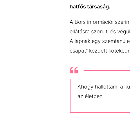
EGYÉB FORMÁTUMOK
REFRESHER
hatfős társaság.
Kiemelt tartalmak
Videó
Kvíz
Médiaajánlat
Impresszum
A Bors információi szerin
ellátásra szorult, és vég
A lapnak egy szemtanú el
csapat” kezdett kötekedn
Ahogy hallottam, a kü
az életben