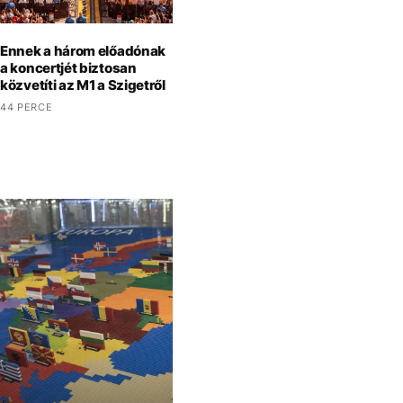
Ennek a három előadónak
a koncertjét biztosan
közvetíti az M1 a Szigetről
44 PERCE