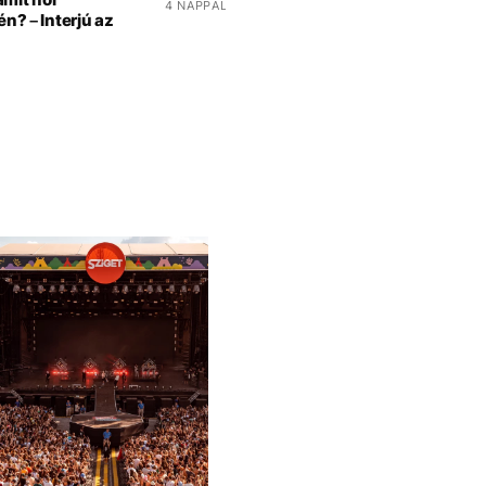
4 NAPPAL EZELŐTT
én? – Interjú az