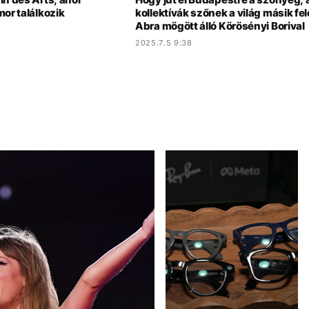
mor találkozik
kollektívák szőnek a világ másik fel
Abra mögött álló Körösényi Borival
2025.7.5 9:38