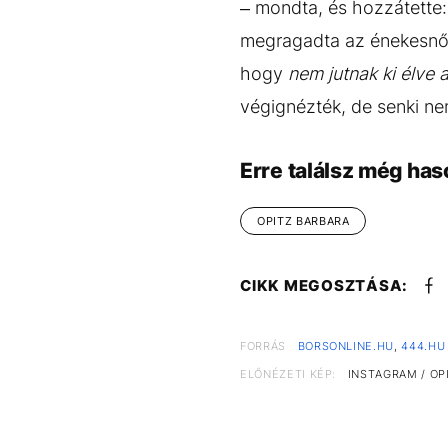
– mondta, és hozzátette:
megragadta az énekesnő h
hogy
nem jutnak ki élve 
végignézték, de senki n
Erre találsz még has
OPITZ BARBARA
CIKK MEGOSZTÁSA:
FORRÁS
BORSONLINE.HU
,
444.HU
ELŐNÉZETI KÉP:
INSTAGRAM / OP