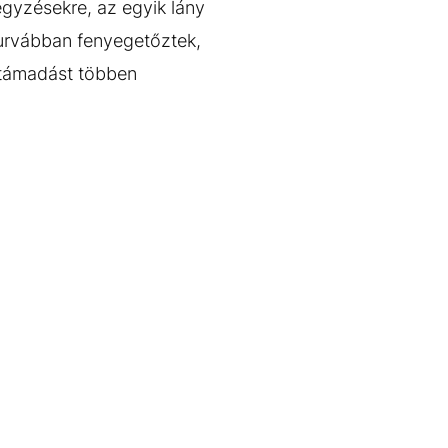
egyzésekre, az egyik lány
durvábban fenyegetőztek,
 támadást többen