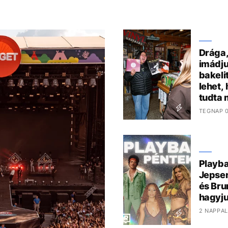
Drága,
imádju
bakeli
lehet,
tudta 
TEGNAP 0
Playba
Jepsen
és Bru
hagyju
2 NAPPAL