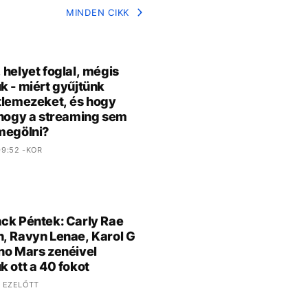
MINDEN CIKK
 helyet foglal, mégis
k - miért gyűjtünk
tlemezeket, és hogy
 hogy a streaming sem
megölni?
9:52 -KOR
ck Péntek: Carly Rae
, Ravyn Lenae, Karol G
no Mars zenéivel
k ott a 40 fokot
 EZELŐTT