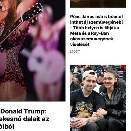
Pócs János máris búcsút
inthet új szemüvegének?
- Több helyen is tiltják a
Meta és a Ray-Ban
okosszemüvegének
viselését
MOST
a Donald Trump:
nekesnő dalait az
óiból