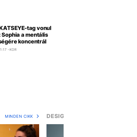
 KATSEYE-tag vonul
: Sophia a mentális
égére koncentrál
1:17 -KOR
DESIGN
MINDEN CIKK
MIN