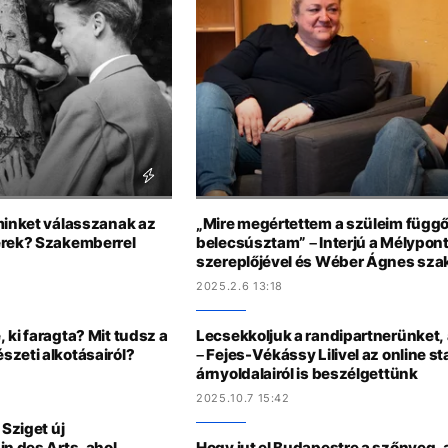
minket válasszanak az
„Mire megértettem a szüleim függő
erek? Szakemberrel
belecsúsztam” – Interjú a Mélypont
szereplőjével és Wéber Ágnes sza
2025.2.6 13:18
 ki faragta? Mit tudsz a
Lecsekkoljuk a randipartnerünket,
szeti alkotásairól?
– Fejes-Vékássy Lilivel az online st
árnyoldalairól is beszélgettünk
2025.10.7 15:42
 Sziget új
in des Arts, ahol
Hogy jut el Budapestre a szőnyeg, 