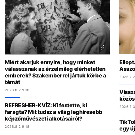
Miért akarjuk ennyire, hogy minket
Ellopt
válasszanak az érzelmileg elérhetetlen
Asszo
emberek? Szakemberrel jártuk körbe a
2026.7.2
témát
2026.8.2 9:18
Vissz
közös
REFRESHER-KVÍZ: Ki festette, ki
2026.7.3
faragta? Mit tudsz a világ leghíresebb
képzőművészeti alkotásairól?
TikTo
2026.8.2 9:18
egy ú