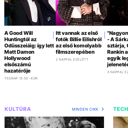
A Good Will
Itt vannak az első
"Nagyon 
Huntingtól az
fotók Billie Eilishról
- A Sár
Odüsszeiáig: így lett
az első komolyabb
sztárja,
Matt Damon
filmszerepében
Rankin a
Hollywood
egyik l
2 NAPPAL EZELŐTT
elsőszámú
jeleneté
hazatérője
3 NAPPAL E
TEGNAP 15:50 -KOR
KULTÚRA
TEC
MINDEN CIKK