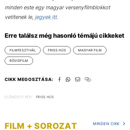
minden este egy magyar versenyfilmblokkot
vetítenek le,
jegyek itt
.
Erre találsz még hasonló témájú cikkeket
FILMFESZTIVÁL
FRISS HÚS
MAGYAR FILM
RÖVIDFILM
CIKK MEGOSZTÁSA:
ELŐNÉZETI KÉP:
FRISS HÚS
FILM + SOROZAT
MINDEN CIKK