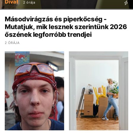
Divat
2 órája
Másodvirágzás és piperkőcség -
Mutatjuk, mik lesznek szerintünk 2026
őszének legforróbb trendjei
2 ÓRÁJA