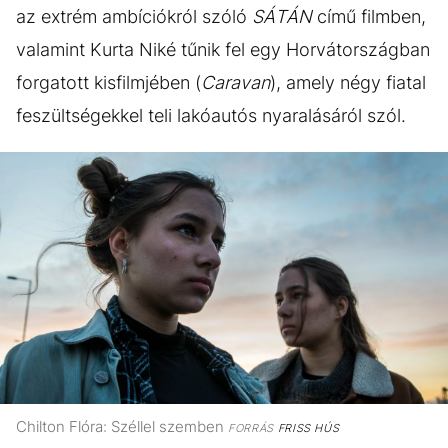
az extrém ambíciókról szóló
SÁTÁN
című filmben,
valamint Kurta Niké tűnik fel egy Horvátországban
forgatott kisfilmjében (
Caravan
), amely négy fiatal
feszültségekkel teli lakóautós nyaralásáról szól.
Chilton Flóra: Széllel szemben
FORRÁS
FRISS HÚS