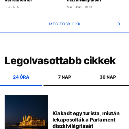
3 ÓRÁJA
MA 13:49 -KOR
MÉG TÖBB CIKK
Legolvasottabb cikkek
24 ÓRA
7 NAP
30 NAP
Kiakadt egy turista, miután
lekapcsolták a Parlament
díszkivilágítását