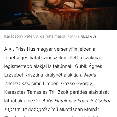
Karácsony Péter: A kis hatalmasok
FORRÁS
FRISS HÚS
A XI. Friss Hús magyar versenyfilmjeiben a
tehetséges fiatal színészek mellett a szakma
legismertebb alakjai is feltűnnek. Gubik Ágnes
Erzsébet Krisztina királynét alakítja a
Mária
Terézia szül
című filmben, Gazsó György,
Keresztes Tamás és Trill Zsolt parádés alakítását
láthatják a nézők
A Kis Hatalmasokban
. A
Csókot
kaptam az ördögtől
című alkotásban Molnár