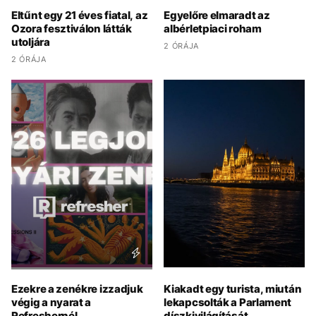
Eltűnt egy 21 éves fiatal, az
Egyelőre elmaradt az
Ozora fesztiválon látták
albérletpiaci roham
utoljára
2 ÓRÁJA
2 ÓRÁJA
Ezekre a zenékre izzadjuk
Kiakadt egy turista, miután
végig a nyarat a
lekapcsolták a Parlament
Refreshernél
díszkivilágítását