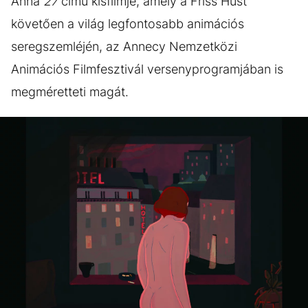
Anna
27
című kisfilmje, amely a Friss Húst
követően a világ legfontosabb animációs
seregszemléjén, az Annecy Nemzetközi
Animációs Filmfesztivál versenyprogramjában is
megméretteti magát.