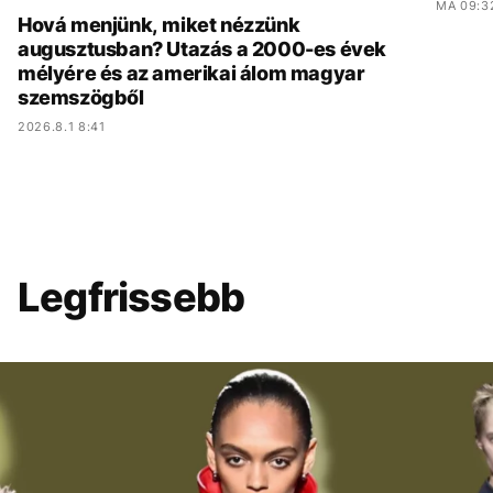
MA 09:3
Hová menjünk, miket nézzünk
augusztusban? Utazás a 2000-es évek
mélyére és az amerikai álom magyar
szemszögből
2026.8.1 8:41
Legfrissebb