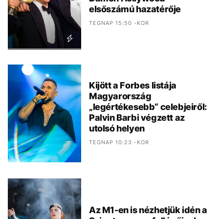
elsőszámú hazatérője
TEGNAP 15:50 -KOR
Kijött a Forbes listája
Magyarország
„legértékesebb“ celebjeiről:
Palvin Barbi végzett az
utolsó helyen
TEGNAP 10:23 -KOR
Az M1-en is nézhetjük idén a