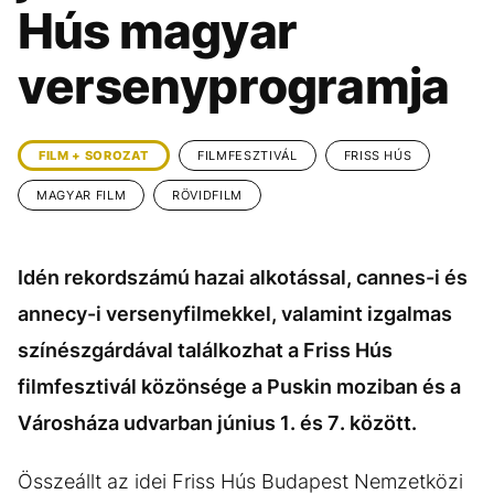
KÖZÉLET
UTAZÁS
Hús magyar
ÉLETMÓD
DESIGN
versenyprogramja
BESZÉLGETÉSEK
ARCOK
VIDEÓ
TÖRTÉNETEK
FILM + SOROZAT
FILMFESZTIVÁL
FRISS HÚS
GASZTRO
MAGYAR FILM
RÖVIDFILM
Idén rekordszámú hazai alkotással, cannes-i és
annecy-i versenyfilmekkel, valamint izgalmas
színészgárdával találkozhat a Friss Hús
filmfesztivál közönsége a Puskin moziban és a
Városháza udvarban június 1. és 7. között.
Összeállt az idei Friss Hús Budapest Nemzetközi