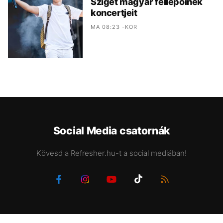
Sziget magyar fellépőinek
koncertjeit
MA 08:23 -KOR
Social Media csatornák
Kövesd a Refresher.hu-t a social mediában!