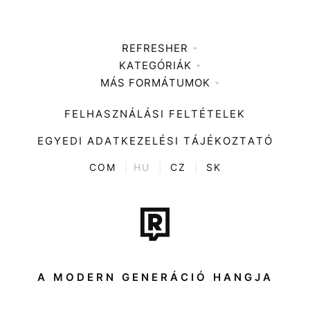
REFRESHER
KATEGÓRIÁK
Médiaajánlat
MÁS FORMÁTUMOK
Zene
Impresszum
Kiemelt tartalmak
Divat
FELHASZNÁLÁSI FELTÉTELEK
Videó
Kultúra
EGYEDI ADATKEZELÉSI TÁJÉKOZTATÓ
Kvíz
ENTR
COM
|
HU
|
CZ
|
SK
Film + sorozat
Tech-Tudomány
Sport
Társadalom
A MODERN GENERÁCIÓ HANGJA
Közélet