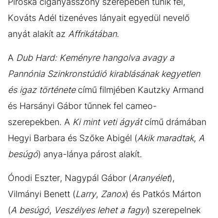
Piroska cigányasszony szerepében tűnik fel,
Kováts Adél tizenéves lányait egyedül nevelő
anyát alakít az
Affrikátában
.
A
Dub Hard: Keményre hangolva avagy a
Pannónia Szinkronstúdió kirablásának kegyetlen
és igaz története
című filmjében Kautzky Armand
és Harsányi Gábor tűnnek fel cameo-
szerepekben. A
Ki mint veti ágyát
című drámában
Hegyi Barbara és Szőke Abigél (
Akik maradtak
,
A
besúgó
) anya-lánya párost alakít.
Ónodi Eszter, Nagypál Gábor (
Aranyélet
),
Vilmányi Benett (
Larry
,
Zanox
) és Patkós Márton
(
A besúgó
,
Veszélyes lehet a fagyi
) szerepelnek