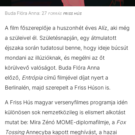
Buda Flóra Anna: 27
FORRÁS
FRISS HÚS
A film főszereplője a huszonhét éves Alíz, aki még
a szüleivel él. Születésnapján, egy átmulatott
éjszaka során tudatosul benne, hogy ideje búcsút
mondani az illúzióknak, és megélni az őt
körülvevő valóságot. Buda Flóra Anna
előző,
Entrópia
című filmjével díjat nyert a
Berlinalén, majd szerepelt a Friss Húson is.
A Friss Hús magyar versenyfilmes programja idén
különösen sok nemzetközileg is elismert alkotást
mutat be: Mira Zénó MOME-diplomafilmje, a
Fox
Tossing
Annecyba kapott meghívást, a hazai