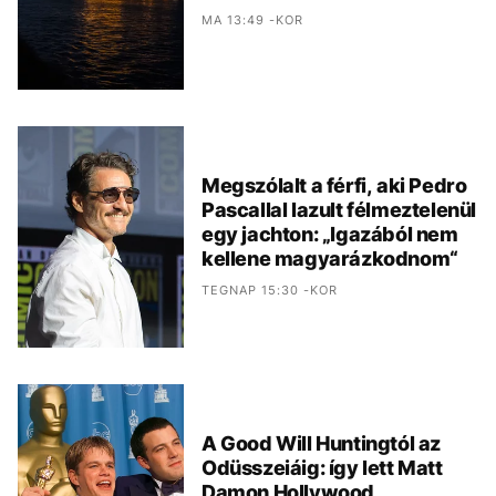
MA 13:49 -KOR
Megszólalt a férfi, aki Pedro
Pascallal lazult félmeztelenül
egy jachton: „Igazából nem
kellene magyarázkodnom“
TEGNAP 15:30 -KOR
A Good Will Huntingtól az
Odüsszeiáig: így lett Matt
Damon Hollywood