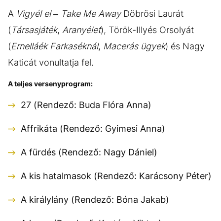
A
Vigyél el – Take Me Away
Döbrösi Laurát
(
Társasjáték
,
Aranyélet
), Török-Illyés Orsolyát
(
Ernelláék Farkaséknál
,
Macerás ügyek
) és Nagy
Katicát vonultatja fel.
A teljes versenyprogram:
27 (Rendező: Buda Flóra Anna)
Affrikáta (Rendező: Gyimesi Anna)
A fürdés (Rendező: Nagy Dániel)
A kis hatalmasok (Rendező: Karácsony Péter)
A királylány (Rendező: Bóna Jakab)