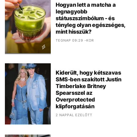
Hogyan lett a matcha a
legnagyobb
státuszszimbólum - és
tényleg olyan egészséges,
mint hisszük?
TEGNAP 09:29 -KOR
Kiderült, hogy kétszavas
SMS-ben szakított Justin
Timberlake Britney
Spearsszel az
Overprotected
klipforgatásán
2 NAPPAL EZELŐTT