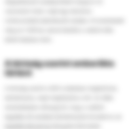
idegsebészeti szakápolóként dolgozó nő
vacsorázni ment, majd egy belvárosi
romkocsmából jelentkezett utoljára. Itt ismerkedett
meg az ír férfival, akivel később a vádlott által
bérelt lakásba ment.
A bíróság szerint emberölés
történt
A bíróság szerint a férfi a lakásban megkötözte,
bántalmazta, majd megfojtotta a nőt. Az ítélet
ismertetésekor elhangzott, hogy a vádlott
legalább 40 rendbeli bántalmazást követett el, és
legalább két percig fojtogatta Michalskit.