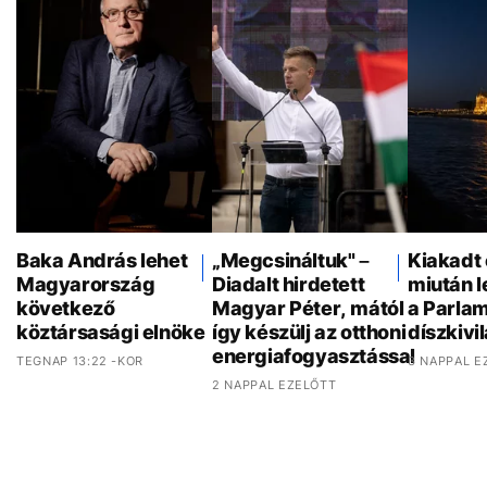
Baka András lehet
„Megcsináltuk" –
Kiakadt 
Magyarország
Diadalt hirdetett
miután 
következő
Magyar Péter, mától
a Parla
köztársasági elnöke
így készülj az otthoni
díszkivi
energiafogyasztással
TEGNAP 13:22 -KOR
3 NAPPAL E
2 NAPPAL EZELŐTT