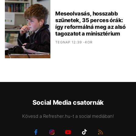
Meseolvasás, hosszabb
szünetek, 35 perces órák:
így reformálná meg az alsó
tagozatot a minisztérium
TEGNAP 12:39 -KOR
Social Media csatornák
Kövesd a Refresher.hu-t a social mediában!