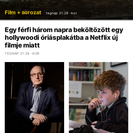
Film + sorozat
tegnap 21:28 -kor
Egy férfi három napra beköltözött egy
hollywoodi óriásplakátba a Netflix új
filmje miatt
TEGNAP 21:28 -KOR