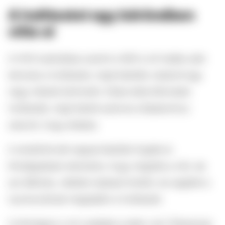
A holttestet egy bőröndben
vitte el
A HVG tudósítása szerint a férfi a nő halála után
lemosta a holttestet, majd később vásárolt egy
nagy méretű bőröndöt. Ebbe tette Michalski
holttestét, majd bérelt autóval a Balatonhoz
utazott, hogy elrejtse.
A rendőrök két nappal később fogták el.
Kihallgatásán elismerte, hogy megölte a nőt, de
azt állította, véletlen baleset történt, és segített a
nyomozóknak megtalálni a holttestet.
A bíróságon a nő családja is jelen volt. Édesanyja