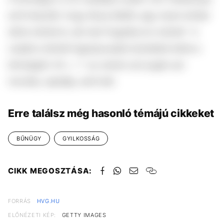
arról beszélt, hogy lánya életét „egy olyan ember
dühe oltotta ki, aki nem fogadta el a nemet”. A
család a lehető legsúlyosabb büntetést kérte a
bíróságtól. M. L. T. az utolsó szó jogán azt
mondta, sajnálja, amit tett.
Erre találsz még hasonló témájú cikkeket
BŰNÜGY
GYILKOSSÁG
CIKK MEGOSZTÁSA:
FORRÁS
HVG.HU
ELŐNÉZETI KÉP:
GETTY IMAGES