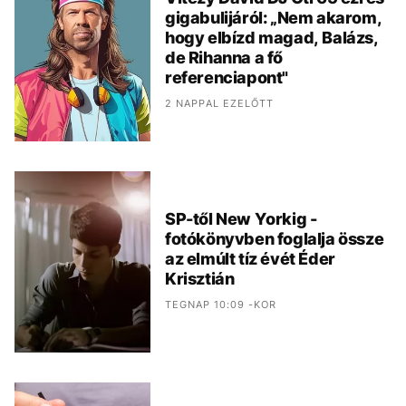
gigabulijáról: „Nem akarom,
hogy elbízd magad, Balázs,
de Rihanna a fő
referenciapont"
2 NAPPAL EZELŐTT
SP-től New Yorkig -
fotókönyvben foglalja össze
az elmúlt tíz évét Éder
Krisztián
TEGNAP 10:09 -KOR