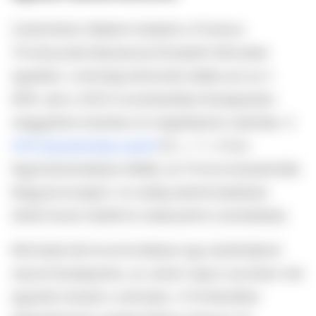
Csütörtökön ítéletet hirdetett a Fővárosi
Törvényszék Mackenzie Elizabeth Michalski
ügyében: a bíróság bűnösnek találta azt az ír
férfit, akit a 2024 novemberében Budapesten
meggyilkolt amerikai nő megölésével vádoltak. A
HVG beszámolója szerint
M. L. T.-t 14 év
fegyházbüntetésre ítélték, és 10 évre kiutasították
Magyarországról. Az eddig letartóztatásban
töltött közel másfél év beleszámít a büntetésbe
Michalski két évvel korábban egy barátnőjével
utazott Budapestre, az utolsó napon azonban már
egyedül maradt a városban. A Portlandben