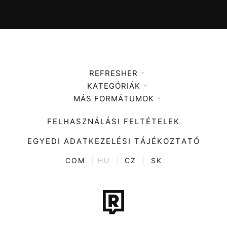
REFRESHER
KATEGÓRIÁK
Médiaajánlat
MÁS FORMÁTUMOK
Zene
Impresszum
Kiemelt tartalmak
Divat
FELHASZNÁLÁSI FELTÉTELEK
Videó
Kultúra
EGYEDI ADATKEZELÉSI TÁJÉKOZTATÓ
Kvíz
ENTR
COM
|
HU
|
CZ
|
SK
Film + sorozat
Tech-Tudomány
Sport