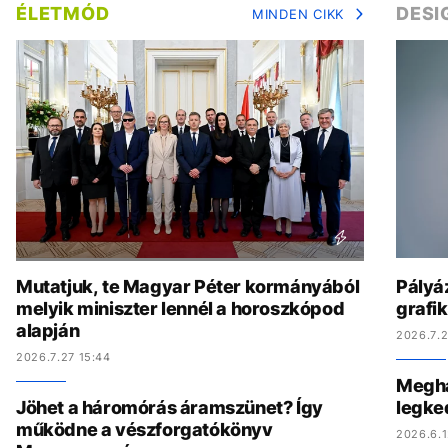
ÉLETMÓD
DESI
MINDEN CIKK
Mutatjuk, te Magyar Péter kormányából
Pályáz
melyik miniszter lennél a horoszkópod
grafi
alapján
2026.7.2
2026.7.27 15:44
Megha
Jöhet a háromórás áramszünet? Így
legke
működne a vészforgatókönyv
2026.6.1