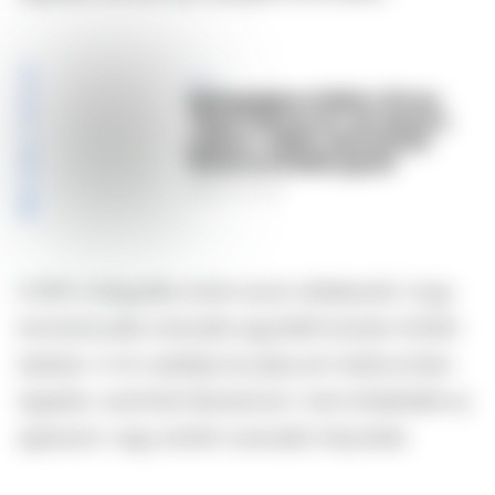
KIEMELT TARTALOM
Életfogytiglanra ítélték a 18 éves
Tiktok-influenszert, aki végzett a
párjával – Netflix-doksi készült
Mackenzie Shirilla ügyéről
2026.6.14 9:21
A férfi a tárgyalás során azzal védekezett, hogy
konszenzuális szexuális együttlét közben történt
baleset. A nő családja és párja ezt határozottan
tagadta: szerintük Mackenzie-t nem érdekelték az
agresszív vagy extrém szexuális helyzetek.