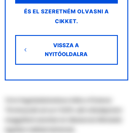
ÉS EL SZERETNÉM OLVASNI A
CIKKET.
VISSZA A
NYITÓOLDALRA
14 év fegyházbüntetésre ítélte a Fővárosi
Törvényszék azt az ír férfit, akit a Budapesten
meggyilkolt amerikai nő, Mackenzie Michalski
ügyében találtak bűnösnek.