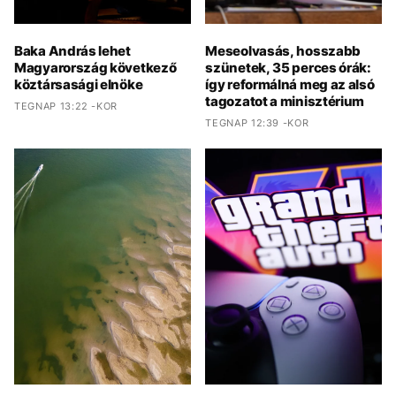
Baka András lehet
Meseolvasás, hosszabb
Magyarország következő
szünetek, 35 perces órák:
köztársasági elnöke
így reformálná meg az alsó
tagozatot a minisztérium
TEGNAP 13:22 -KOR
TEGNAP 12:39 -KOR