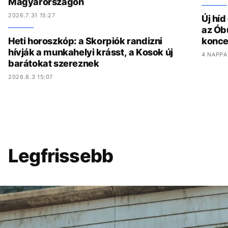
Magyarországon
2026.7.31 15:27
Új hí
az Ób
Heti horoszkóp: a Skorpiók randizni
konce
hívják a munkahelyi krásst, a Kosok új
4 NAPPA
barátokat szereznek
2026.8.3 15:07
Legfrissebb