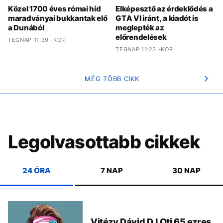
Közel 1700 éves római híd
Elképesztő az érdeklődés a
maradványai bukkantak elő
GTA VI iránt, a kiadót is
a Dunából
meglepték az
előrendelések
TEGNAP 11:39 -KOR
TEGNAP 11:23 -KOR
MÉG TÖBB CIKK
Legolvasottabb cikkek
24 ÓRA
7 NAP
30 NAP
Vitézy Dávid DJ Oti 65 ezres