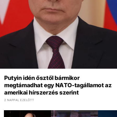
Putyin idén ősztől bármikor
megtámadhat egy NATO-tagállamot az
amerikai hírszerzés szerint
2 NAPPAL EZELŐTT