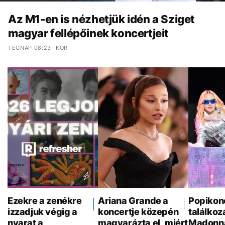
Az M1-en is nézhetjük idén a Sziget
magyar fellépőinek koncertjeit
TEGNAP 08:23 -KOR
Ezekre a zenékre
Ariana Grande a
Popikon
izzadjuk végig a
koncertje közepén
találkoz
nyarat a
magyarázta el, miért
Madonna