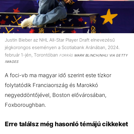
Justin Bieber az NHL All-Star Player Draft elnevezésű
jégkorongos eseményen a Scotiabank Aránában, 2024.
február 1-jén, Torontóban
FORRÁS
MARK BLINCH/NHLI VIA GETTY
IMAGES
A foci-vb ma magyar idő szerint este tízkor
folytatódik Franciaország és Marokkó
negyeddöntőjével, Boston elővárosában,
Foxboroughban.
Erre találsz még hasonló témájú cikkeket