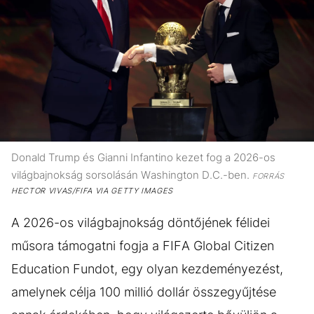
Donald Trump és Gianni Infantino kezet fog a 2026-os
világbajnokság sorsolásán Washington D.C.-ben.
FORRÁS
HECTOR VIVAS/FIFA VIA GETTY IMAGES
A 2026-os világbajnokság döntőjének félidei
műsora támogatni fogja a FIFA Global Citizen
Education Fundot, egy olyan kezdeményezést,
amelynek célja 100 millió dollár összegyűjtése