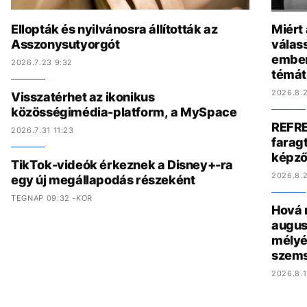
Ellopták és nyilvánosra állították az
Miért
Asszonysutyorgót
válas
ember
2026.7.23 9:32
témát
2026.8.2
Visszatérhet az ikonikus
közösségimédia-platform, a MySpace
REFRE
2026.7.31 11:23
faragt
képző
TikTok-videók érkeznek a Disney+-ra
2026.8.2
egy új megállapodás részeként
TEGNAP 09:32 -KOR
Hová 
augus
mélyé
szem
2026.8.1