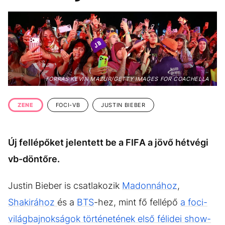
KÖZÉLET
UTAZÁS
ÉLETMÓD
DESIGN
BESZÉLGETÉSEK
ARCOK
VIDEÓ
TÖRTÉNETEK
FORRÁS KEVIN MAZUR/GETTY IMAGES FOR COACHELLA
GASZTRO
ZENE
FOCI-VB
JUSTIN BIEBER
Új fellépőket jelentett be a FIFA a jövő hétvégi
vb-döntőre.
Justin Bieber is csatlakozik
Madonnához
,
Shakirához
és a
BTS
-hez, mint fő fellépő
a foci-
világbajnokságok történetének első félidei show-