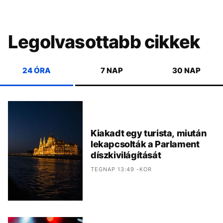
Legolvasottabb cikkek
24 ÓRA
7 NAP
30 NAP
Kiakadt egy turista, miután
lekapcsolták a Parlament
díszkivilágítását
TEGNAP 13:49 -KOR