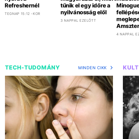
Refreshernél
tűnik el egy időre a
Minogue
nyilvánosság elől
fellépés
TEGNAP 15:12 -KOR
meglepe
3 NAPPAL EZELŐTT
Amszte
4 NAPPAL E
TECH-TUDOMÁNY
KUL
MINDEN CIKK