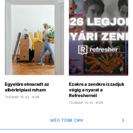
Egyelőre elmaradt az
Ezekre a zenékre izzadjuk
albérletpiaci roham
végig a nyarat a
Refreshernél
TEGNAP 15:22 -KOR
TEGNAP 15:12 -KOR
MÉG TÖBB CIKK