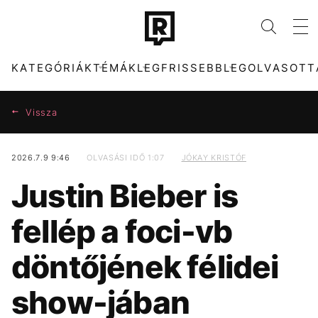
KATEGÓRIÁK
TÉMÁK
LEGFRISSEBB
LEGOLVASOTT
Vissza
2026.7.9 9:46
OLVASÁSI IDŐ 1:07
JÓKAY KRISTÓF
KATEGÓRIÁK
TÉMÁK
Justin Bieber is
ZENE
FIDESZ
DIVAT
CELEB
fellép a foci-vb
KULTÚRA
SEBESTYÉN BALÁZS
ENTR
KONCERT
döntőjének félidei
FILM + SOROZAT
PARLAMENT
TECH-TUDOMÁNY
ENERGIAVÁLSÁG
show-jában
SPORT
MTVA
TÁRSADALOM
DUNA