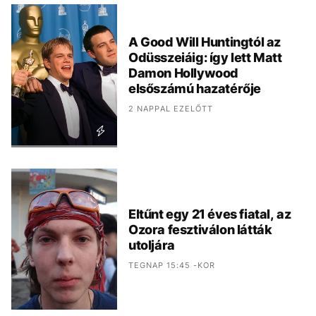
A Good Will Huntingtól az
Odüsszeiáig: így lett Matt
Damon Hollywood
elsőszámú hazatérője
2 NAPPAL EZELŐTT
Eltűnt egy 21 éves fiatal, az
Ozora fesztiválon látták
utoljára
TEGNAP 15:45 -KOR