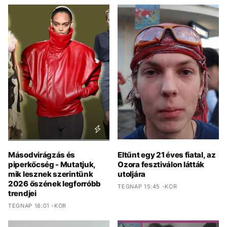
Másodvirágzás és
Eltűnt egy 21 éves fiatal, az
piperkőcség - Mutatjuk,
Ozora fesztiválon látták
mik lesznek szerintünk
utoljára
2026 őszének legforróbb
TEGNAP 15:45 -KOR
trendjei
TEGNAP 16:01 -KOR