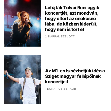
Lefújták Tolvai Reni egyik
koncertjét, azt mondván,
hogy eltört az énekesnő
lába, de közben kiderült,
hogy nem is tört el
2 NAPPAL EZELŐTT
Az M1-en is nézhetjük idén a
Sziget magyar fellépőinek
koncertjeit
TEGNAP 08:23 -KOR