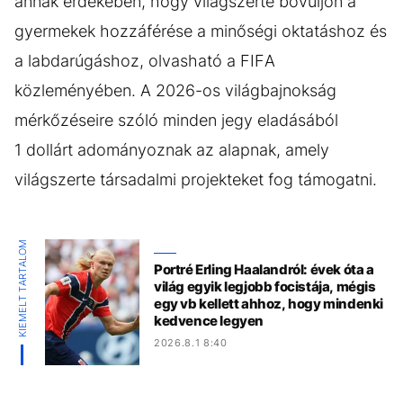
annak érdekében, hogy világszerte bővüljön a
gyermekek hozzáférése a minőségi oktatáshoz és
a labdarúgáshoz, olvasható a FIFA
közleményében. A 2026-os világbajnokság
mérkőzéseire szóló minden jegy eladásából
1 dollárt adományoznak az alapnak, amely
világszerte társadalmi projekteket fog támogatni.
KIEMELT TARTALOM
Portré Erling Haalandról: évek óta a
világ egyik legjobb focistája, mégis
egy vb kellett ahhoz, hogy mindenki
kedvence legyen
2026.8.1 8:40