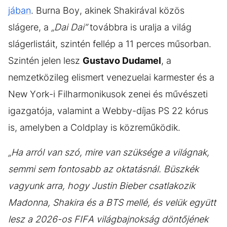
jában
. Burna Boy, akinek Shakirával közös
slágere, a
„Dai Dai”
továbbra is uralja a világ
slágerlistáit, szintén fellép a 11 perces műsorban.
Szintén jelen lesz
Gustavo Dudamel
, a
nemzetközileg elismert venezuelai karmester és a
New York-i Filharmonikusok zenei és művészeti
igazgatója, valamint a Webby-díjas PS 22 kórus
is, amelyben a Coldplay is közreműködik.
„Ha arról van szó, mire van szüksége a világnak,
semmi sem fontosabb az oktatásnál. Büszkék
vagyunk arra, hogy Justin Bieber csatlakozik
Madonna, Shakira és a BTS mellé, és velük együtt
lesz a 2026-os FIFA világbajnokság döntőjének