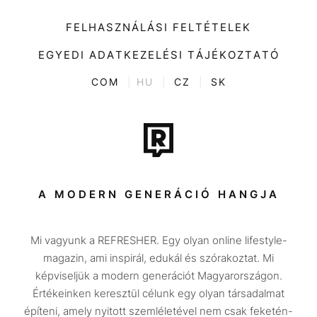
Impresszum
Kiemelt tartalmak
Divat
FELHASZNÁLÁSI FELTÉTELEK
Videó
Kultúra
EGYEDI ADATKEZELÉSI TÁJÉKOZTATÓ
Kvíz
ENTR
COM
|
HU
|
CZ
|
SK
Film + sorozat
Tech-Tudomány
Sport
Társadalom
A MODERN GENERÁCIÓ HANGJA
Közélet
Mi vagyunk a REFRESHER. Egy olyan online lifestyle-
Utazás
magazin, ami inspirál, edukál és szórakoztat. Mi
Életmód
képviseljük a modern generációt Magyarországon.
Értékeinken keresztül célunk egy olyan társadalmat
Design
építeni, amely nyitott szemléletével nem csak feketén-