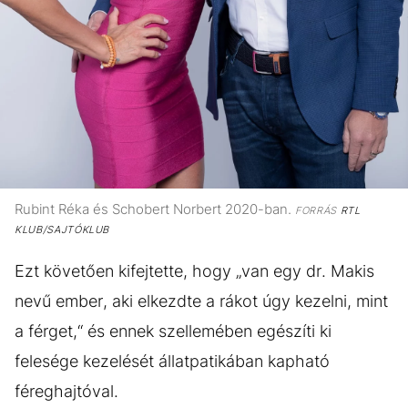
Rubint Réka és Schobert Norbert 2020-ban.
FORRÁS
RTL
KLUB/SAJTÓKLUB
Ezt követően kifejtette, hogy „van egy dr. Makis
nevű ember, aki elkezdte a rákot úgy kezelni, mint
a férget,“ és ennek szellemében egészíti ki
felesége kezelését állatpatikában kapható
féreghajtóval.