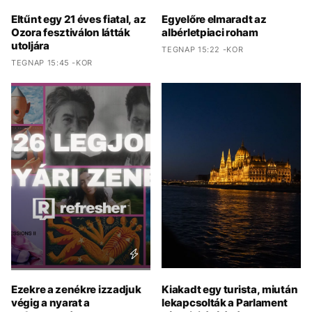
Eltűnt egy 21 éves fiatal, az
Egyelőre elmaradt az
Ozora fesztiválon látták
albérletpiaci roham
utoljára
TEGNAP 15:22 -KOR
TEGNAP 15:45 -KOR
Ezekre a zenékre izzadjuk
Kiakadt egy turista, miután
végig a nyarat a
lekapcsolták a Parlament