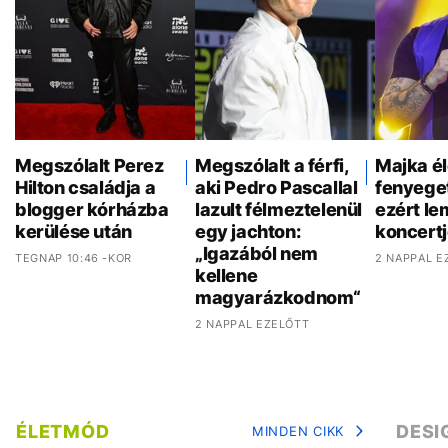
Megszólalt Perez
Megszólalt a férfi,
Majka é
Hilton családja a
aki Pedro Pascallal
fenyeget
blogger kórházba
lazult félmeztelenül
ezért l
kerülése után
egy jachton:
koncertj
„Igazából nem
TEGNAP 10:46 -KOR
2 NAPPAL E
kellene
magyarázkodnom“
2 NAPPAL EZELŐTT
ÉLETMÓD
DESI
MINDEN CIKK