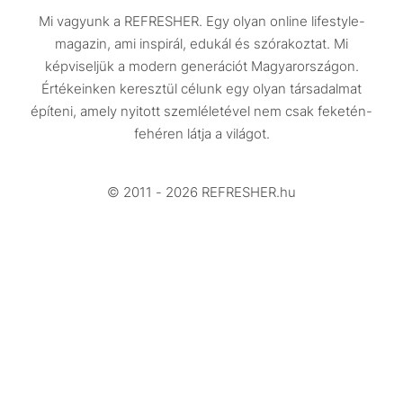
Mi vagyunk a REFRESHER. Egy olyan online lifestyle-
Utazás
magazin, ami inspirál, edukál és szórakoztat. Mi
Életmód
képviseljük a modern generációt Magyarországon.
Értékeinken keresztül célunk egy olyan társadalmat
Design
építeni, amely nyitott szemléletével nem csak feketén-
Beszélgetések
fehéren látja a világot.
Arcok
© 2011 - 2026 REFRESHER.hu
Videó
Történetek
Gasztro