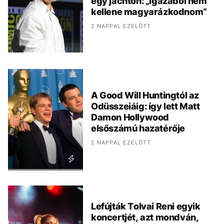
egy jachton: „Igazából nem
kellene magyarázkodnom“
2 NAPPAL EZELŐTT
A Good Will Huntingtól az
Odüsszeiáig: így lett Matt
Damon Hollywood
elsőszámú hazatérője
2 NAPPAL EZELŐTT
Lefújták Tolvai Reni egyik
koncertjét, azt mondván,