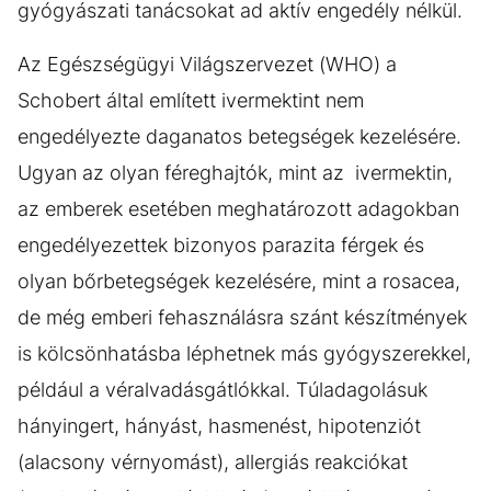
gyógyászati tanácsokat ad aktív engedély nélkül.
Az Egészségügyi Világszervezet (WHO) a
Schobert által említett ivermektint nem
engedélyezte daganatos betegségek kezelésére.
Ugyan az olyan féreghajtók, mint az ivermektin,
az emberek esetében meghatározott adagokban
engedélyezettek bizonyos parazita férgek és
olyan bőrbetegségek kezelésére, mint a rosacea,
de még emberi fehasználásra szánt készítmények
is kölcsönhatásba léphetnek más gyógyszerekkel,
például a véralvadásgátlókkal. Túladagolásuk
hányingert, hányást, hasmenést, hipotenziót
(alacsony vérnyomást), allergiás reakciókat