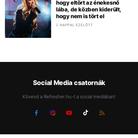
hogy eltört az énekesnő
lába, de közben kiderült,
hogy nem is tört el
2 NAPPAL EZELŐTT
Social Media csatornák
Kövesd a Refresher.hu-t a social mediában!