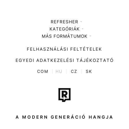
REFRESHER
KATEGÓRIÁK
Médiaajánlat
MÁS FORMÁTUMOK
Zene
Impresszum
Kiemelt tartalmak
Divat
FELHASZNÁLÁSI FELTÉTELEK
Videó
Kultúra
EGYEDI ADATKEZELÉSI TÁJÉKOZTATÓ
Kvíz
ENTR
COM
|
HU
|
CZ
|
SK
Film + sorozat
Tech-Tudomány
Sport
Társadalom
A MODERN GENERÁCIÓ HANGJA
Közélet