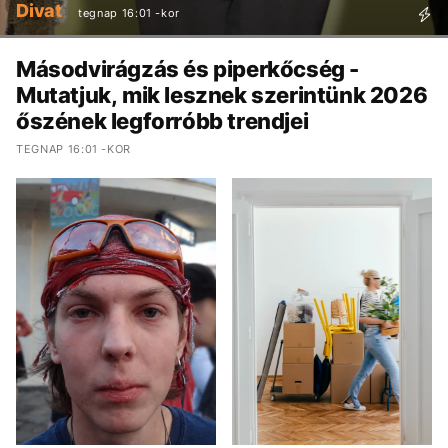
Divat
tegnap 16:01 -kor
Másodvirágzás és piperkőcség -
Mutatjuk, mik lesznek szerintünk 2026
őszének legforróbb trendjei
TEGNAP 16:01 -KOR