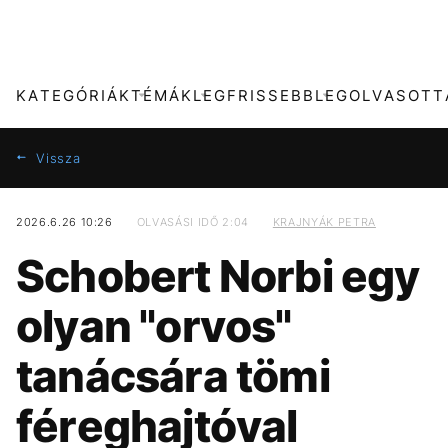
KATEGÓRIÁK
TÉMÁK
LEGFRISSEBB
LEGOLVASOTT
Vissza
2026.6.26 10:26
OLVASÁSI IDŐ 2:04
KRAJNYÁK PETRA
KATEGÓRIÁK
TÉMÁK
Schobert Norbi egy
ZENE
FIDESZ
olyan "orvos"
KULTÚRA
ARIANA GRANDE
tanácsára tömi
FILM + SOROZAT
TIKTOK
féreghajtóval
SPORT
MADONNA