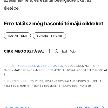
szellemek felé, és ezáltal beengedte őket az
életébe.“
Erre találsz még hasonló témájú cikkeket
RUBINT RÉKA
SCHOBERT NORBI
CIKK MEGOSZTÁSA:
FORRÁS
YOUTUBE.COM
,
24.HU
,
FDA.GOV
, GOOGLE.COM/SEARCH?
Q=DR+MAKIS&OQ=DR+M&GS_LCRP=EGZJAHJVBWUQDGGAEEUYJXG7GIAEG
8
ELŐNÉZETI KÉP:
YOUTUBE/JESZENSZKY-KALAND/HOGYAN VISELI A
FELESÉGE, RUBINT RÉKA BETEGSÉGÉT? - SCHOBERT NORBERT
MINDEN CIKK