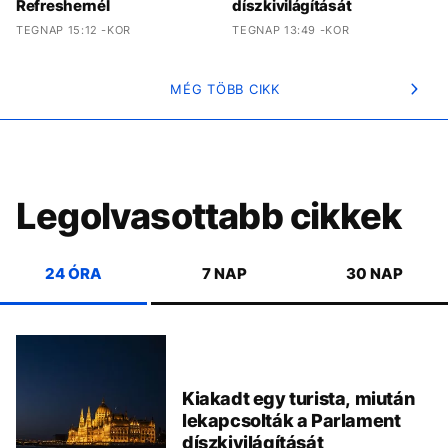
Refreshernél
díszkivilágítását
TEGNAP 15:12 -KOR
TEGNAP 13:49 -KOR
MÉG TÖBB CIKK
Legolvasottabb cikkek
24 ÓRA
7 NAP
30 NAP
Kiakadt egy turista, miután
lekapcsolták a Parlament
díszkivilágítását