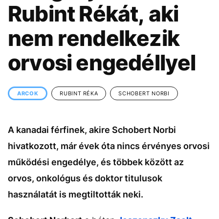
KÖZÉLET
Rubint Rékát, aki
ÉLETMÓD
nem rendelkezik
BESZÉLGETÉSEK
orvosi engedéllyel
VIDEÓ
GASZTRO
ARCOK
RUBINT RÉKA
SCHOBERT NORBI
A kanadai férfinek, akire Schobert Norbi
hivatkozott, már évek óta nincs érvényes orvosi
működési engedélye, és többek között az
orvos, onkológus és doktor titulusok
használatát is megtiltották neki.