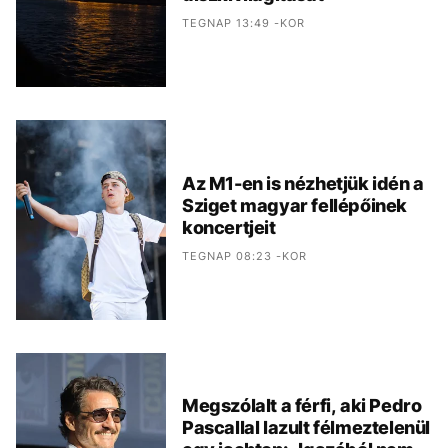
TEGNAP 13:49 -KOR
Az M1-en is nézhetjük idén a
Sziget magyar fellépőinek
koncertjeit
TEGNAP 08:23 -KOR
Megszólalt a férfi, aki Pedro
Pascallal lazult félmeztelenül