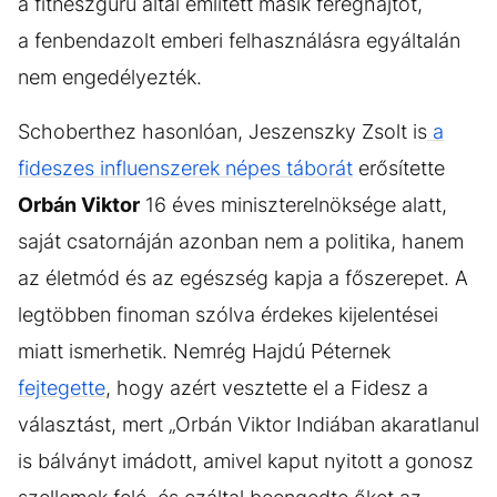
a fitneszguru által említett másik féreghajtót,
a fenbendazolt emberi felhasználásra egyáltalán
nem engedélyezték.
Schoberthez hasonlóan, Jeszenszky Zsolt is
a
fideszes influenszerek népes táborát
erősítette
Orbán Viktor
16 éves miniszterelnöksége alatt,
saját csatornáján azonban nem a politika, hanem
az életmód és az egészség kapja a főszerepet. A
legtöbben finoman szólva érdekes kijelentései
miatt ismerhetik. Nemrég Hajdú Péternek
fejtegette
, hogy azért vesztette el a Fidesz a
választást, mert „Orbán Viktor Indiában akaratlanul
is bálványt imádott, amivel kaput nyitott a gonosz