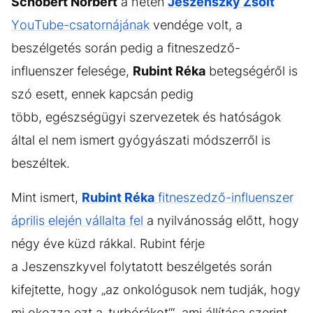
Schobert Norbert
a héten
Jeszenszky Zsolt
YouTube-csatornájának
vendége volt, a
beszélgetés során pedig a fitneszedző-
influenszer felesége,
Rubint Réka
betegségéről is
szó esett, ennek kapcsán pedig
több, egészségügyi szervezetek és hatóságok
által el nem ismert gyógyászati módszerről is
beszéltek.
Mint ismert,
Rubint Réka
fitneszedző-influenszer
április elején vállalta fel
a nyilvánosság előtt, hogy
négy éve küzd rákkal. Rubint férje
a Jeszenszkyvel folytatott beszélgetés során
kifejtette, hogy „az onkológusok nem tudják, hogy
mi okozza ezt a ‚turbórákot‘“, ami állítása szerint