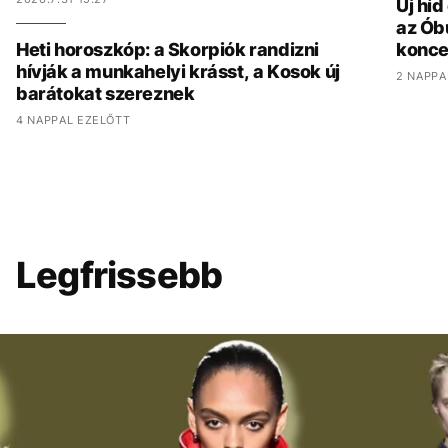
Új hí
az Ób
Heti horoszkóp: a Skorpiók randizni
konce
hívják a munkahelyi krásst, a Kosok új
2 NAPPA
barátokat szereznek
4 NAPPAL EZELŐTT
Legfrissebb