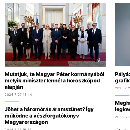
Mutatjuk, te Magyar Péter kormányából
Pályáz
melyik miniszter lennél a horoszkópod
grafi
alapján
2026.7.2
2026.7.27 15:44
Megha
Jöhet a háromórás áramszünet? Így
legke
működne a vészforgatókönyv
2026.6.1
Magyarországon
2026.7.31 15:27