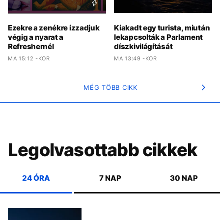
Ezekre a zenékre izzadjuk
Kiakadt egy turista, miután
végig a nyarat a
lekapcsolták a Parlament
Refreshernél
díszkivilágítását
MA 15:12 -KOR
MA 13:49 -KOR
MÉG TÖBB CIKK
Legolvasottabb cikkek
24 ÓRA
7 NAP
30 NAP