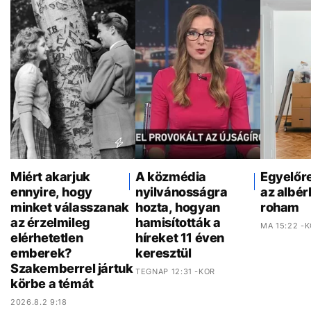
Miért akarjuk
A közmédia
Egyelőr
ennyire, hogy
nyilvánosságra
az albér
minket válasszanak
hozta, hogyan
roham
az érzelmileg
hamisították a
MA 15:22 -
elérhetetlen
híreket 11 éven
emberek?
keresztül
Szakemberrel jártuk
TEGNAP 12:31 -KOR
körbe a témát
2026.8.2 9:18