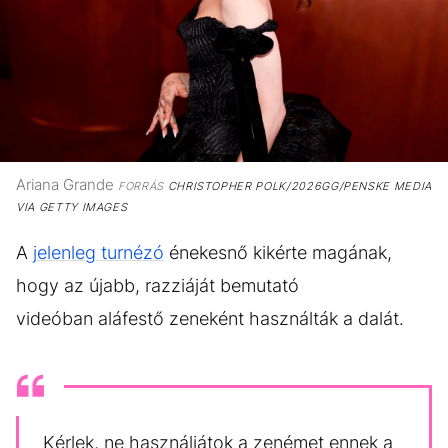
Ariana Grande
FORRÁS
CHRISTOPHER POLK/2026GG/PENSKE MEDIA
VIA GETTY IMAGES
A
jelenleg turnézó
énekesnő kikérte magának,
hogy az újabb, razziáját bemutató
videóban aláfestő zeneként használták a dalát.
Kérlek, ne használjátok a zenémet ennek a