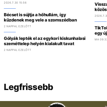
2026.7.30 15:56
Vissz
közös
Bécset is sújtja a hőhullám, így
2026.7.3
küzdenek meg vele a szomszédban
2 NAPPAL EZELŐTT
TikTo
egy ú
Gólyák lepték el az egykori kiskunhalasi
MA 09:3
szeméttelep helyén kialakult tavat
2 NAPPAL EZELŐTT
Legfrissebb