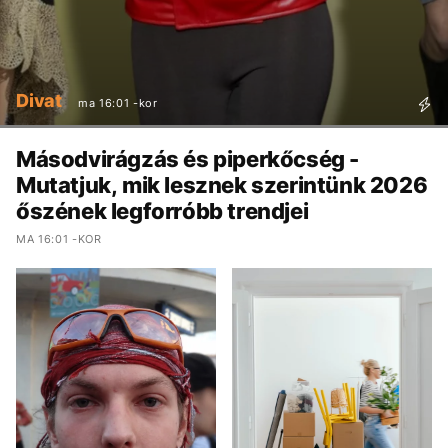
Divat
ma 16:01 -kor
Másodvirágzás és piperkőcség -
Mutatjuk, mik lesznek szerintünk 2026
őszének legforróbb trendjei
MA 16:01 -KOR