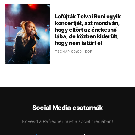
Lefújták Tolvai Reni egyik
koncertjét, azt mondván,
hogy eltört az énekesnő
lába, de közben kiderült,
hogy nem is tört el
TEGNAP 09:09 -KOR
Social Media csatornák
Kövesd a Refresher.hu-t a social mediában!