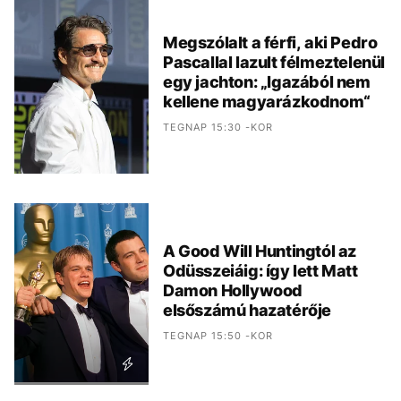
Megszólalt a férfi, aki Pedro
Pascallal lazult félmeztelenül
egy jachton: „Igazából nem
kellene magyarázkodnom“
TEGNAP 15:30 -KOR
A Good Will Huntingtól az
Odüsszeiáig: így lett Matt
Damon Hollywood
elsőszámú hazatérője
TEGNAP 15:50 -KOR