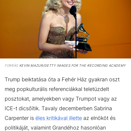
FORRÁS
KEVIN MAZUR/GETTY IMAGES FOR THE RECORDING ACADEMY
Trump beiktatása óta a Fehér Ház gyakran oszt
meg popkulturális referenciákkal teletüzdelt
posztokat, amelyekben vagy Trumpot vagy az
ICE-t dicsőítik. Tavaly decemberben Sabrina
Carpenter is
éles kritikával illette
az elnököt és
politikáját, valamint Grandéhoz hasonlóan