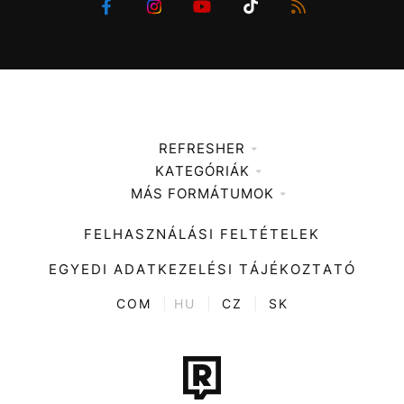
REFRESHER
KATEGÓRIÁK
Médiaajánlat
MÁS FORMÁTUMOK
Zene
Impresszum
Kiemelt tartalmak
Divat
FELHASZNÁLÁSI FELTÉTELEK
Videó
Kultúra
EGYEDI ADATKEZELÉSI TÁJÉKOZTATÓ
Kvíz
ENTR
COM
|
HU
|
CZ
|
SK
Film + sorozat
Tech-Tudomány