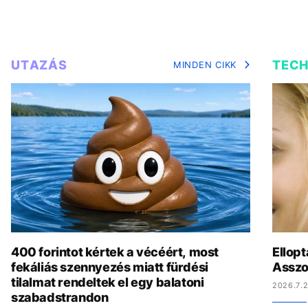
UTAZÁS
TEC
MINDEN CIKK
400 forintot kértek a vécéért, most
Ellopt
fekáliás szennyezés miatt fürdési
Asszo
tilalmat rendeltek el egy balatoni
2026.7.2
szabadstrandon