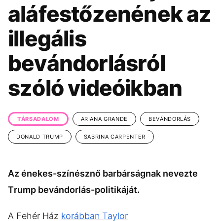
KÖZÉLET
UTAZÁS
aláfestőzenének az
ÉLETMÓD
DESIGN
illegális
BESZÉLGETÉSEK
ARCOK
bevándorlásról
VIDEÓ
TÖRTÉNETEK
szóló videóikban
GASZTRO
TÁRSADALOM
ARIANA GRANDE
BEVÁNDORLÁS
DONALD TRUMP
SABRINA CARPENTER
Az énekes-színésznő barbárságnak nevezte
Trump bevándorlás-politikáját.
A Fehér Ház
korábban
Taylor