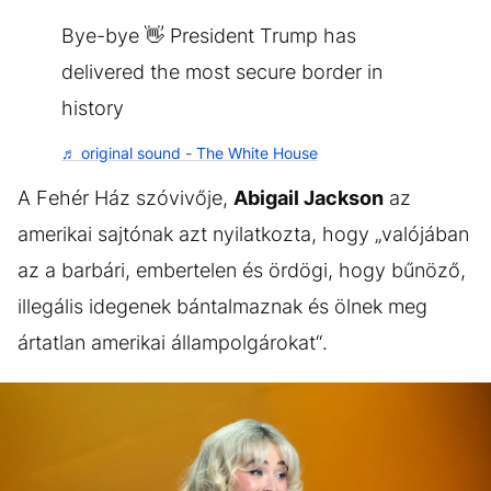
Bye-bye 👋 President Trump has
delivered the most secure border in
history
♬ original sound - The White House
A Fehér Ház szóvivője,
Abigail Jackson
az
amerikai sajtónak azt nyilatkozta, hogy „valójában
az a barbári, embertelen és ördögi, hogy bűnöző,
illegális idegenek bántalmaznak és ölnek meg
ártatlan amerikai állampolgárokat“.