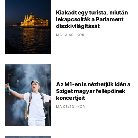
Kiakadt egy turista, miután
lekapcsolták a Parlament
díszkivilágítását
MA 13:49 -KOR
Az M1-en is nézhetjük idén a
Sziget magyar fellépőinek
koncertjeit
MA 08:23 -KOR