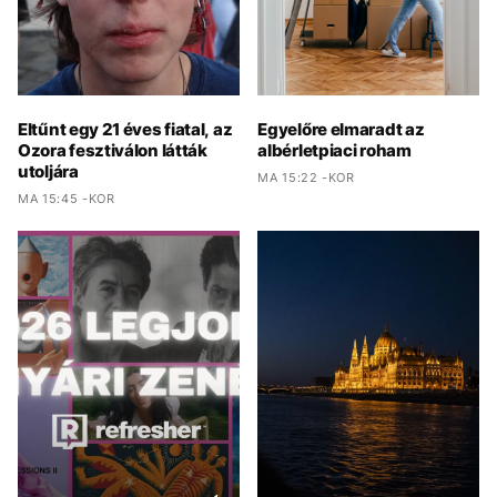
Eltűnt egy 21 éves fiatal, az
Egyelőre elmaradt az
Ozora fesztiválon látták
albérletpiaci roham
utoljára
MA 15:22 -KOR
MA 15:45 -KOR