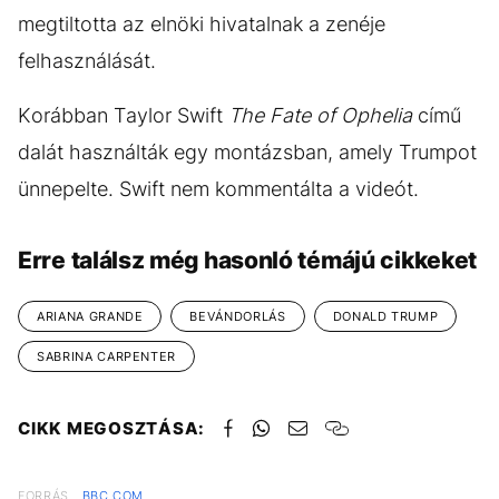
megtiltotta az elnöki hivatalnak a zenéje
felhasználását.
Korábban Taylor Swift
The Fate of Ophelia
című
dalát használták egy montázsban, amely Trumpot
ünnepelte. Swift nem kommentálta a videót.
Erre találsz még hasonló témájú cikkeket
ARIANA GRANDE
BEVÁNDORLÁS
DONALD TRUMP
SABRINA CARPENTER
CIKK MEGOSZTÁSA:
FORRÁS
BBC.COM