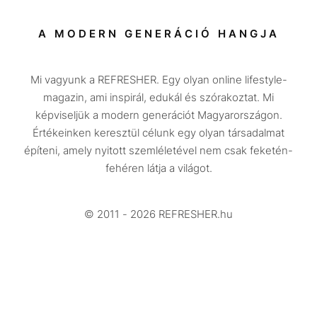
Sport
Társadalom
A MODERN GENERÁCIÓ HANGJA
Közélet
Mi vagyunk a REFRESHER. Egy olyan online lifestyle-
Utazás
magazin, ami inspirál, edukál és szórakoztat. Mi
Életmód
képviseljük a modern generációt Magyarországon.
Értékeinken keresztül célunk egy olyan társadalmat
Design
építeni, amely nyitott szemléletével nem csak feketén-
Beszélgetések
fehéren látja a világot.
Arcok
© 2011 - 2026 REFRESHER.hu
Videó
Történetek
Gasztro