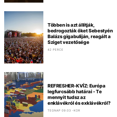
Többen is azt állítják,
bedrogozták őket Sebestyén
Balázs gigabuliján, reagált a
Sziget vezetősége
42 PERCE
REFRESHER-KVÍZ: Európa
legfurcsább határai - Te
mennyit tudsz az
enklávékról és exklávékról?
TEGNAP 09:03 -KOR