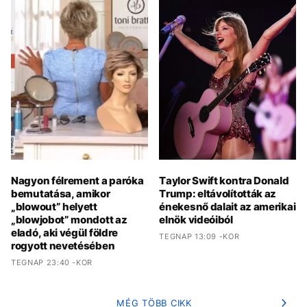
Nagyon félrement a paróka
Taylor Swift kontra Donald
bemutatása, amikor
Trump: eltávolították az
„blowout” helyett
énekesnő dalait az amerikai
„blowjobot” mondott az
elnök videóiból
eladó, aki végül földre
TEGNAP 13:09 -KOR
rogyott nevetésében
TEGNAP 23:40 -KOR
MÉG TÖBB CIKK