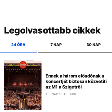
Legolvasottabb cikkek
24 ÓRA
7 NAP
30 NAP
Ennek a három előadónak a
koncertjét biztosan közvetíti
az M1 a Szigetről
TEGNAP 10:45 -KOR