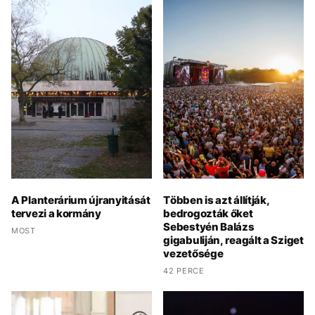
A Planterárium újranyitását
Többen is azt állítják,
tervezi a kormány
bedrogozták őket
Sebestyén Balázs
MOST
gigabuliján, reagált a Sziget
vezetősége
42 PERCE