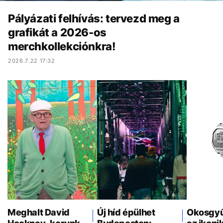
Pályázati felhívás: tervezd meg a
grafikát a 2026-os
merchkollekciónkra!
2026.7.22 17:32
Meghalt David
Új híd épülhet
Okosgyűr