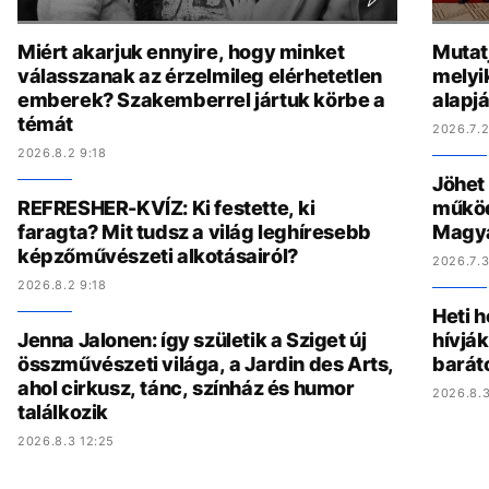
Miért akarjuk ennyire, hogy minket
Mutat
válasszanak az érzelmileg elérhetetlen
melyi
emberek? Szakemberrel jártuk körbe a
alapj
témát
2026.7.2
2026.8.2 9:18
Jöhet
REFRESHER-KVÍZ: Ki festette, ki
működ
faragta? Mit tudsz a világ leghíresebb
Magy
képzőművészeti alkotásairól?
2026.7.3
2026.8.2 9:18
Heti h
Jenna Jalonen: így születik a Sziget új
hívják
összművészeti világa, a Jardin des Arts,
barát
ahol cirkusz, tánc, színház és humor
2026.8.3
találkozik
2026.8.3 12:25