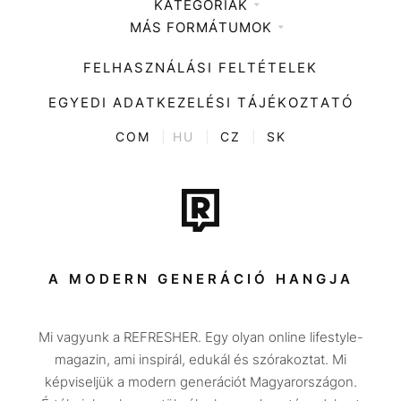
KATEGÓRIÁK
Médiaajánlat
MÁS FORMÁTUMOK
Zene
Impresszum
Kiemelt tartalmak
Divat
FELHASZNÁLÁSI FELTÉTELEK
Videó
Kultúra
EGYEDI ADATKEZELÉSI TÁJÉKOZTATÓ
Kvíz
ENTR
COM
|
HU
|
CZ
|
SK
Film + sorozat
Tech-Tudomány
Sport
Társadalom
A MODERN GENERÁCIÓ HANGJA
Közélet
Mi vagyunk a REFRESHER. Egy olyan online lifestyle-
Utazás
magazin, ami inspirál, edukál és szórakoztat. Mi
Életmód
képviseljük a modern generációt Magyarországon.