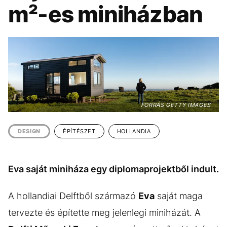
KÖZÉLET
UTAZÁS
m²-es miniházban
ÉLETMÓD
DESIGN
BESZÉLGETÉSEK
ARCOK
VIDEÓ
TÖRTÉNETEK
GASZTRO
FORRÁS GETTY IMAGES
DESIGN
ÉPÍTÉSZET
HOLLANDIA
Eva saját miniháza egy diplomaprojektből indult.
A hollandiai Delftből származó
Eva
saját maga
tervezte és építette meg jelenlegi miniházát. A