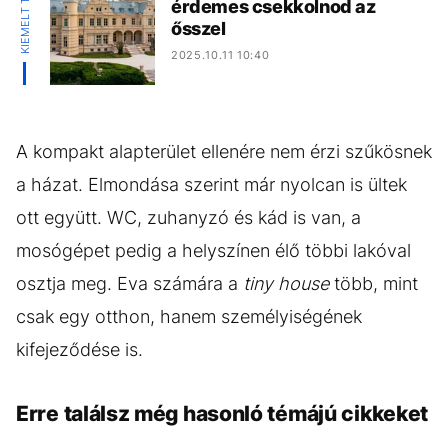
érdemes csekkolnod az
ősszel
2025.10.11 10:40
A kompakt alapterület ellenére nem érzi szűkösnek
a házat. Elmondása szerint már nyolcan is ültek
ott együtt. WC, zuhanyzó és kád is van, a
mosógépet pedig a helyszínen élő többi lakóval
osztja meg. Eva számára a
tiny house
több, mint
csak egy otthon, hanem személyiségének
kifejeződése is.
Erre találsz még hasonló témájú cikkeket