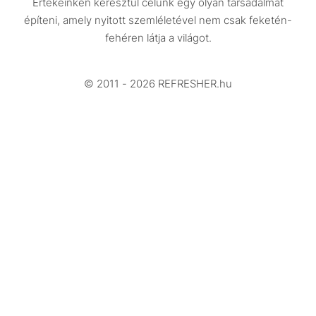
Értékeinken keresztül célunk egy olyan társadalmat
Design
építeni, amely nyitott szemléletével nem csak feketén-
Beszélgetések
fehéren látja a világot.
Arcok
© 2011 - 2026 REFRESHER.hu
Videó
Történetek
Gasztro