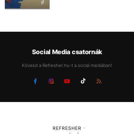
Social Media csatornák
Kövesd a Refresher.hu-t a social mediában!
REFRESHER