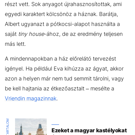
részt vett. Sok anyagot újrahasznosítottak, ami
egyedi karaktert kölcsönöz a háznak. Barátja,
Albert ugyanazt a pótkocsi-alapot használta a
saját
tiny house
-ához, de az eredmény teljesen
más lett.
A mindennapokban a ház előrelátó tervezést
igényel. Ha például Eva kihúzza az ágyat, akkor
azon a helyen már nem tud semmit tárolni, vagy
be kell hajtania az étkezőasztalt – mesélte a
Vriendin magazinnak
.
KIEMELT TARTALOM
Ezeket a magyar kastélyokat