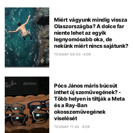
Miért vágyunk mindig vissza
Olaszországba? A dolce far
niente lehet az egyik
legnyomósabb oka, de
nekünk miért nincs sajátunk?
TEGNAP 09:00 -KOR
Pócs János máris búcsút
inthet új szemüvegének? -
Több helyen is tiltják a Meta
és a Ray-Ban
okosszemüvegének
viselését
TEGNAP 11:45 -KOR