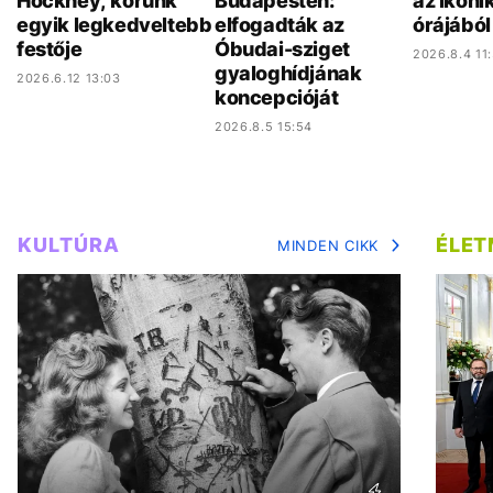
Hockney, korunk
Budapesten:
az ikonik
egyik legkedveltebb
elfogadták az
órájából
festője
Óbudai-sziget
2026.8.4 11
gyaloghídjának
2026.6.12 13:03
koncepcióját
2026.8.5 15:54
KULTÚRA
ÉLE
MINDEN CIKK