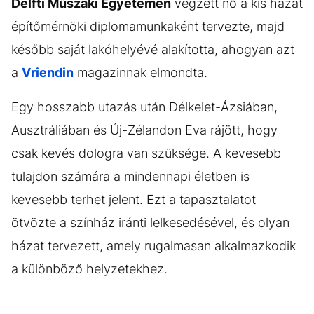
Delfti Műszaki Egyetemen
végzett nő a kis házat
építőmérnöki diplomamunkaként tervezte, majd
később saját lakóhelyévé alakította, ahogyan azt
a
Vriendin
magazinnak elmondta.
Egy hosszabb utazás után Délkelet-Ázsiában,
Ausztráliában és Új-Zélandon Eva rájött, hogy
csak kevés dologra van szüksége. A kevesebb
tulajdon számára a mindennapi életben is
kevesebb terhet jelent. Ezt a tapasztalatot
ötvözte a színház iránti lelkesedésével, és olyan
házat tervezett, amely rugalmasan alkalmazkodik
a különböző helyzetekhez.