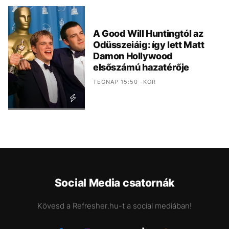
A Good Will Huntingtól az
Odüsszeiáig: így lett Matt
Damon Hollywood
elsőszámú hazatérője
TEGNAP 15:50 -KOR
Social Media csatornák
Kövesd a Refresher.hu-t a social mediában!