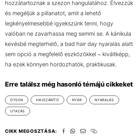
hozzátartoznak a szezon hangulatához. Élvezzük
és megéljük a pillanatot, amit a lehető
legkényelmesebbé igyekszünk tenni, hogy
valóban ne zavarhassa meg semmi se. A kánikula
kevésbé megterhelő, a bad hair day nyaralás alatt
sem opció a megfelelő eszközökkel – kiváltképp,
ha ezek könnyen hordozhatók, praktikusak.
Erre találsz még hasonló témájú cikkeket
DYSON
HAJSZÁRÍTÓ
NYÁR
NYARALÁS
UTAZÁS
CIKK MEGOSZTÁSA: