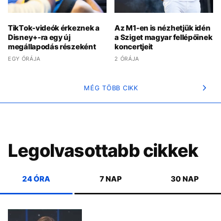
TikTok-videók érkeznek a
Az M1-en is nézhetjük idén
Disney+-ra egy új
a Sziget magyar fellépőinek
megállapodás részeként
koncertjeit
EGY ÓRÁJA
2 ÓRÁJA
MÉG TÖBB CIKK
Legolvasottabb cikkek
24 ÓRA
7 NAP
30 NAP