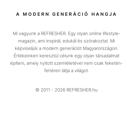
Sport
Társadalom
A MODERN GENERÁCIÓ HANGJA
Közélet
Mi vagyunk a REFRESHER. Egy olyan online lifestyle-
Utazás
magazin, ami inspirál, edukál és szórakoztat. Mi
Életmód
képviseljük a modern generációt Magyarországon.
Értékeinken keresztül célunk egy olyan társadalmat
Design
építeni, amely nyitott szemléletével nem csak feketén-
Beszélgetések
fehéren látja a világot.
Arcok
© 2011 - 2026 REFRESHER.hu
Videó
Történetek
Gasztro