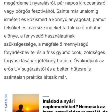
megérdemelt nyaralásról, pár napos kiruccanásról
vagy pörgős fesztiválról. Szinte már unalomig
ismételt és közismert a könnyű anyagokat, pamut
felsőket és oversize ingeket tartalmazó ruhatár
előnye, a fényvédő használatának
szükségessége, a megfelelő mennyiségű
folyadékbevitel és a friss gyümölcsök, zöldségek
fogyasztásának jótékony hatása. Óvakodjunk az
erős UV sugárzástól és a beltéri hűtésre is
számtalan praktika létezik már.
KIEMELT TARTALOM
Imádod a nyári
naplementéket? Nemcsak az