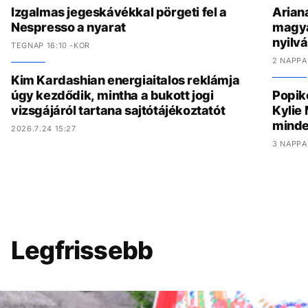
Izgalmas jegeskávékkal pörgeti fel a
Arian
Nespresso a nyarat
magyar
nyilv
TEGNAP 16:10 -KOR
2 NAPPA
Kim Kardashian energiaitalos reklámja
úgy kezdődik, mintha a bukott jogi
Popik
vizsgájáról tartana sajtótájékoztatót
Kylie
minde
2026.7.24 15:27
3 NAPPA
Legfrissebb