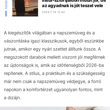
Insta-sztorijaidon mutat jól, de
az agyadnak is jót teszel vele
2026.7.14 12:42
A kiegészítők világában a napszemüveg és a
vászontáska igazi klasszikusok, egyből eszünkbe
jutnak, amikor egy nyári szettet állítunk össze. A
megszokott darabok mellett viszont jól megférnek
az újdonságok is, amik az időtlenségből 2026-ba
repítenek. A stílus, a praktikum és a szükségesség
már nem csak a napszemüveg védjegye, a forró
napokon a komfortérzet ugyanolyan fontos, mint
a dizájn.