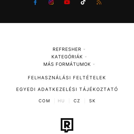
REFRESHER
KATEGÓRIÁK
Médiaajánlat
MÁS FORMÁTUMOK
Zene
Impresszum
Kiemelt tartalmak
Divat
FELHASZNÁLÁSI FELTÉTELEK
Videó
Kultúra
EGYEDI ADATKEZELÉSI TÁJÉKOZTATÓ
Kvíz
ENTR
COM
|
HU
|
CZ
|
SK
Film + sorozat
Tech-Tudomány