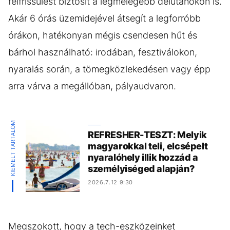
felfrissülést biztosít a legmelegebb délutánokon is.
Akár 6 órás üzemidejével átsegít a legforróbb
órákon, hatékonyan mégis csendesen hűt és
bárhol használható: irodában, fesztiválokon,
nyaralás során, a tömegközlekedésen vagy épp
arra várva a megállóban, pályaudvaron.
KIEMELT TARTALOM
REFRESHER-TESZT: Melyik
magyarokkal teli, elcsépelt
nyaralóhely illik hozzád a
személyiséged alapján?
2026.7.12 9:30
Megszokott, hogy a tech-eszközeinket