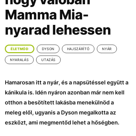
KÖZÉLET
UTAZÁS
Mamma Mia-
ÉLETMÓD
DESIGN
nyarad lehessen
BESZÉLGETÉSEK
ARCOK
VIDEÓ
TÖRTÉNETEK
ÉLETMÓD
DYSON
HAJSZÁRÍTÓ
NYÁR
GASZTRO
NYARALÁS
UTAZÁS
Hamarosan itt a nyár, és a napsütéssel együtt a
kánikula is. Idén nyáron azonban már nem kell
otthon a besötített lakásba menekülnöd a
meleg elől, ugyanis a Dyson megalkotta az
eszközt, ami megmentőd lehet a hőségben.