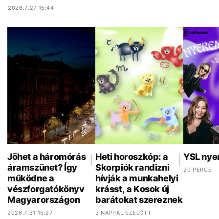
2026.7.27 15:44
Jöhet a háromórás
Heti horoszkóp: a
YSL nye
áramszünet? Így
Skorpiók randizni
20 PERCE
működne a
hívják a munkahelyi
vészforgatókönyv
krásst, a Kosok új
Magyarországon
barátokat szereznek
2026.7.31 15:27
3 NAPPAL EZELŐTT