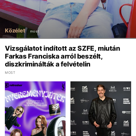
Közélet
most
Vizsgálatot indított az SZFE, miután
Farkas Franciska arról beszélt,
diszkriminálták a felvételin
MOST