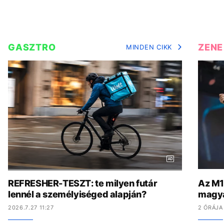
GASZTRO
ZENE
MINDEN CIKK
REFRESHER-TESZT: te milyen futár
Az M1-
lennél a személyiséged alapján?
magya
2026.7.27 11:27
2 ÓRÁJA