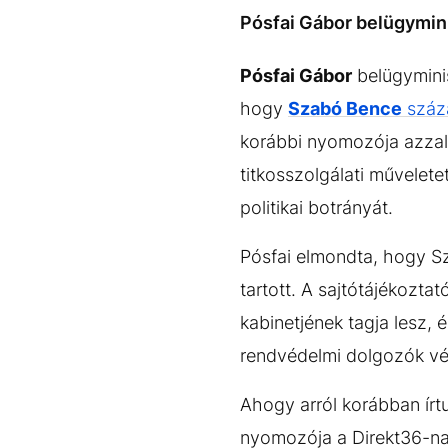
EGYÉB FORMÁTUMOK
REFRESHER
Pósfai Gábor belügyminis
Kiemelt tartalmak
Videó
Kvíz
Médiaajánlat
Impresszum
Pósfai Gábor
belügyminis
hogy
Szabó Bence
száz
korábbi nyomozója azzal k
titkosszolgálati művelet
politikai botrányát.
Pósfai elmondta, hogy Sz
tartott. A sajtótájékozt
kabinetjének tagja lesz,
rendvédelmi dolgozók vé
Ahogy arról korábban írt
nyomozója a Direkt36-n