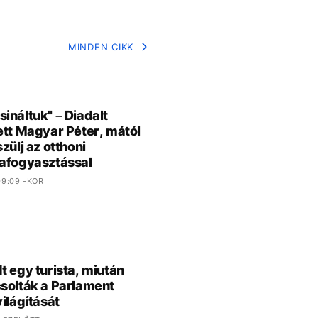
MINDEN CIKK
ináltuk" – Diadalt
ett Magyar Péter, mától
zülj az otthoni
afogyasztással
9:09 -KOR
t egy turista, miután
solták a Parlament
világítását