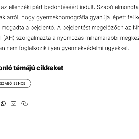
gy az ellenzéki párt bedöntéséért indult. Szabó elmon
ak arról, hogy gyermekpornográfia gyanúja lépett fel ké
is megadta a bejelentő. A bejelentést megelőzően az N
l (AH) szorgalmazta a nyomozás mihamarabbi megkezd
an nem foglalkozik ilyen gyermekvédelmi ügyekkel.
onló témájú cikkeket
SZABÓ BENCE