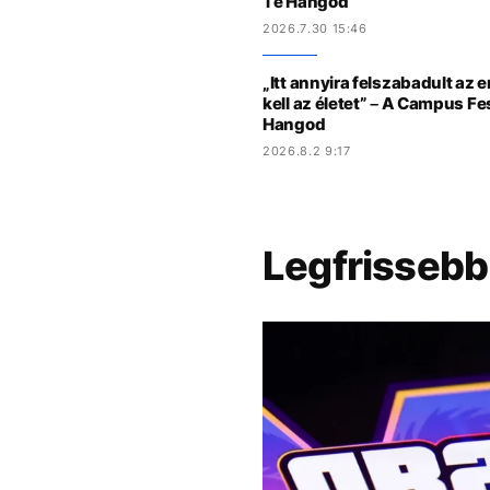
Te Hangod
2026.7.30 15:46
„Itt annyira felszabadult az 
kell az életet” – A Campus Fe
Hangod
2026.8.2 9:17
Legfrissebb