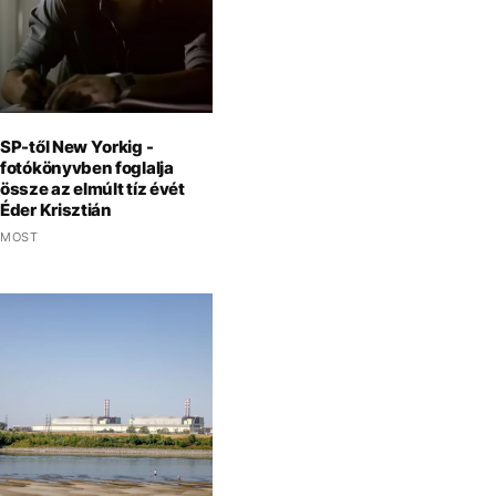
SP-től New Yorkig -
fotókönyvben foglalja
össze az elmúlt tíz évét
Éder Krisztián
MOST