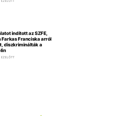
 EZELŐTT
latot indított az SZFE,
 Farkas Franciska arról
t, diszkriminálták a
lin
 EZELŐTT