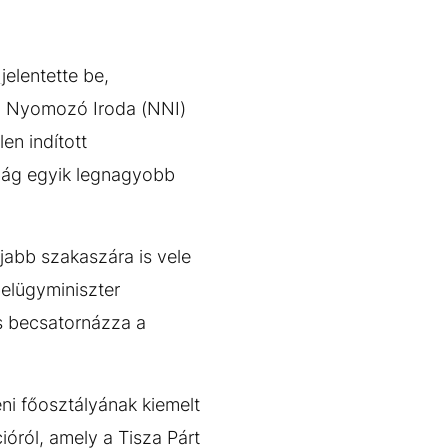
n
jelentette be,
i Nyomozó Iroda (NNI)
en indított
szág egyik legnagyobb
jabb szakaszára is vele
belügyminiszter
és becsatornázza a
ni főosztályának kiemelt
ióról, amely a Tisza Párt