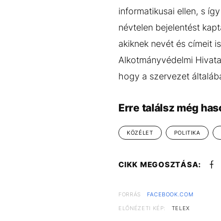
informatikusai ellen, s í
névtelen bejelentést kapt
akiknek nevét és címeit 
Alkotmányvédelmi Hivata
hogy a szervezet általáb
Erre találsz még has
KÖZÉLET
POLITIKA
CIKK MEGOSZTÁSA:
FORRÁS
FACEBOOK.COM
ELŐNÉZETI KÉP:
TELEX