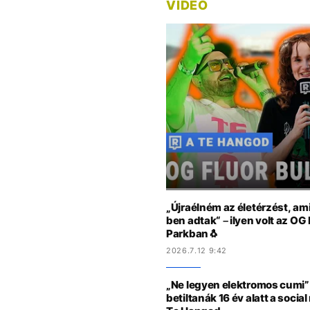
VIDEÓ
„Újraélném az életérzést, am
ben adtak“ – ilyen volt az OG
Parkban🐧
2026.7.12 9:42
„Ne legyen elektromos cumi” 
betiltanák 16 év alatt a socia