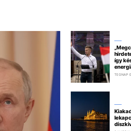
„Megcs
hirdet
így kés
energi
TEGNAP 0
Kiakad
lekapc
díszki