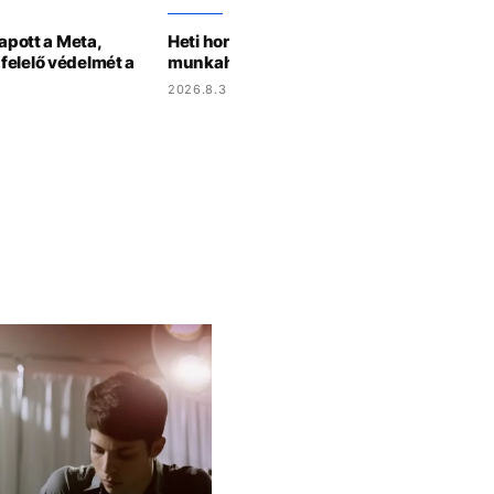
kapott a Meta,
Heti horoszkóp: a Skorpiók randizni hívjá
felelő védelmét a
munkahelyi krásst, a Kosok új barátokat
2026.8.3 15:07