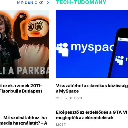
TECH-TUDOMÁNY
MINDEN CIKK
it ezek a zenék 2011-
Visszatérhet az ikonikus közösség
 Fluor buli a Budapest
a MySpace
2026.7.31 11:23
Elképesztő az érdeklődés a GTA VI i
– Mit szólnál ahhoz, ha
meglepték az előrendelések
l media használatát? – A
MOST