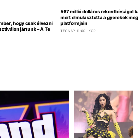
567 millió dolláros rekordbírságot 
mert elmulasztotta a gyerekek meg
ember, hogy csak élvezni
platformjain
sztiválon jártunk – A Te
TEGNAP 11:00 -KOR