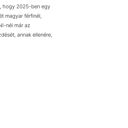
dta, hogy 2025-ben egy
t magyar férfinél,
NI-nél már az
ését, annak ellenére,