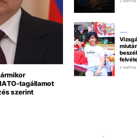
2 NAPPAL
Vizsgá
miután
beszél
felvéte
2 NAPPAL
bármikor
NATO-tagállamot
zés szerint