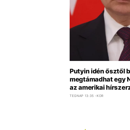
Putyin idén ősztől 
megtámadhat egy 
az amerikai hírszer
TEGNAP 13:35 -KOR