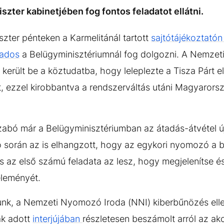
zter kabinetjében fog fontos feladatot ellátni.
zter pénteken a Karmelitánál tartott
sajtótájékoztató
ados
a Belügyminisztériumnál fog dolgozni. A Nemzet
erült be a köztudatba, hogy leleplezte a Tisza Párt ell
et, ezzel kirobbantva a rendszerváltás utáni Magyaror
abó már a Belügyminisztériumban az átadás-átvétel ú
ató során az is elhangzott, hogy az egykori nyomozó a 
 és az első számú feladata az lesz, hogy megjelenítse 
leményét.
unk, a Nemzeti Nyomozó Iroda (NNI) kiberbűnözés elle
ak adott
interjújában
részletesen beszámolt arról az akc