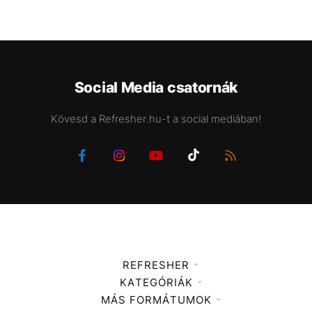
Social Media csatornák
Kövesd a Refresher.hu-t a social mediában!
REFRESHER
KATEGÓRIÁK
Médiaajánlat
MÁS FORMÁTUMOK
Zene
Impresszum