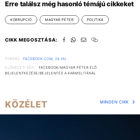
Erre találsz még hasonló témájú cikkeket
KORRUPCIÓ
MAGYAR PÉTER
POLITIKA
CIKK MEGOSZTÁSA:
FORRÁS
FACEBOOK.COM
,
24.HU
ELŐNÉZETI KÉP:
FACEBOOK/MAGYAR PÉTER ÉLŐ
BEJELENTKEZÉSE/BEJELENTÉS A KARMELITÁNÁL
KÖZÉLET
MINDEN CIKK