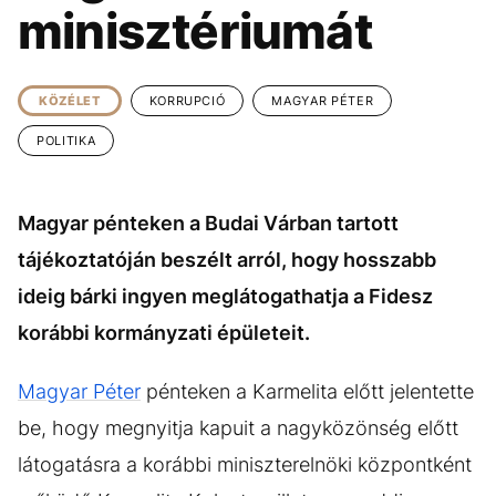
KÖZÉLET
UTAZÁS
minisztériumát
ÉLETMÓD
DESIGN
BESZÉLGETÉSEK
ARCOK
KÖZÉLET
KORRUPCIÓ
MAGYAR PÉTER
VIDEÓ
TÖRTÉNETEK
POLITIKA
GASZTRO
Magyar pénteken a Budai Várban tartott
tájékoztatóján beszélt arról, hogy hosszabb
ideig bárki ingyen meglátogathatja a Fidesz
korábbi kormányzati épületeit.
Magyar Péter
pénteken a Karmelita előtt jelentette
be, hogy megnyitja kapuit a nagyközönség előtt
látogatásra a korábbi miniszterelnöki központként