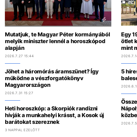
Mutatjuk, te Magyar Péter kormányából
Egy 19
melyik miniszter lennél a horoszkópod
ötlet
alapján
mint 
2026.7.27 15:44
2026.7.1
Jöhet a háromórás áramszünet? Így
5 híre
működne a vészforgatókönyv
bales
Magyarországon
2026.6.1
2026.7.31 15:27
Összed
Heti horoszkóp: a Skorpiók randizni
Nápol
hívják a munkahelyi krásst, a Kosok új
közbe
barátokat szereznek
2026.7.5
3 NAPPAL EZELŐTT