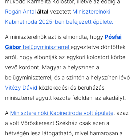
működő Karmelita Kolostor, illetve az eddig a
Rogán Antal
által
vezetett
Miniszterelnöki
Kabinetiroda 2025-ben befejezett épülete.
A miniszterelnök azt is elmondta, hogy
Pósfai
Gábor
belügyminiszterrel
egyeztetve döntöttek
arról, hogy elbontják az egykori kolostort körbe
vevő kordont. Magyar a helyszínen a
belügyminiszterrel, és a szintén a helyszínen lévő
Vitézy Dávid
közlekedési és beruházási
miniszterrel együtt kezdte feloldani az akadályt.
A
Miniszterelnöki Kabinetiroda volt épülete
, azaz
a volt Vöröskereszt Székház csak ezen a
hétvégén lesz látogatható, mivel hamarosan a