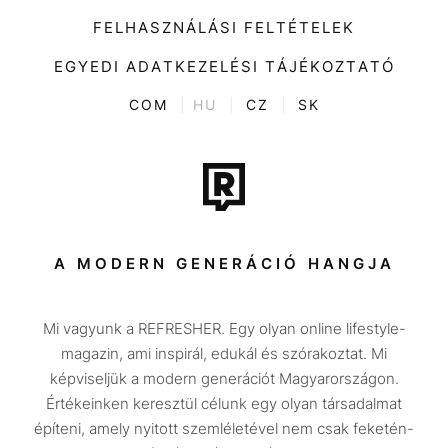
Kiemelt tartalmak
Divat
FELHASZNÁLÁSI FELTÉTELEK
Videó
Kultúra
EGYEDI ADATKEZELÉSI TÁJÉKOZTATÓ
Kvíz
ENTR
COM
|
HU
|
CZ
|
SK
Film + sorozat
Tech-Tudomány
Sport
Társadalom
A MODERN GENERÁCIÓ HANGJA
Közélet
Mi vagyunk a REFRESHER. Egy olyan online lifestyle-
Utazás
magazin, ami inspirál, edukál és szórakoztat. Mi
Életmód
képviseljük a modern generációt Magyarországon.
Értékeinken keresztül célunk egy olyan társadalmat
Design
építeni, amely nyitott szemléletével nem csak feketén-