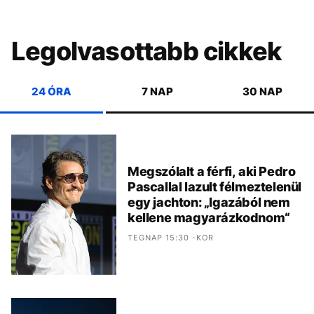
Legolvasottabb cikkek
24 ÓRA
7 NAP
30 NAP
Megszólalt a férfi, aki Pedro
Pascallal lazult félmeztelenül
egy jachton: „Igazából nem
kellene magyarázkodnom“
TEGNAP 15:30 -KOR