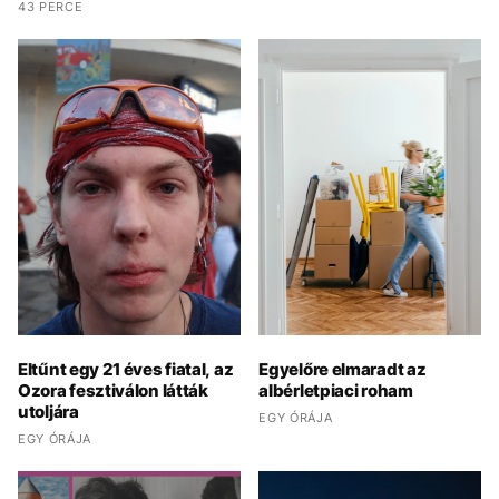
43 PERCE
Eltűnt egy 21 éves fiatal, az
Egyelőre elmaradt az
Ozora fesztiválon látták
albérletpiaci roham
utoljára
EGY ÓRÁJA
EGY ÓRÁJA