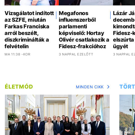
Vizsgálatot indított
Megafonos
Lázár J
az SZFE, miután
influenszerből
decemb
Farkas Franciska
parlamenti
kimondt
arról beszélt,
képviselő: Hortay
Fidesz-
diszkriminálták a
Olivér csatlakozik a
elszúrta
felvételin
Fidesz-frakcióhoz
ügyét
MA 11:38 -KOR
3 NAPPAL EZELŐTT
3 NAPPAL E
ÉLETMÓD
TÖRT
MINDEN CIKK