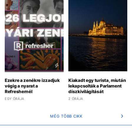
Ezekre a zenékre izzadjuk
Kiakadt egy turista, miután
végig a nyarat a
lekapcsolták a Parlament
Refreshernél
díszkivilágítását
EGY ÓRÁJA
2 ÓRÁJA
MÉG TÖBB CIKK