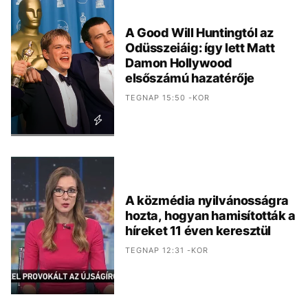
A Good Will Huntingtól az
Odüsszeiáig: így lett Matt
Damon Hollywood
elsőszámú hazatérője
TEGNAP 15:50 -KOR
A közmédia nyilvánosságra
hozta, hogyan hamisították a
híreket 11 éven keresztül
TEGNAP 12:31 -KOR