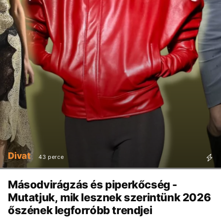
Divat
43 perce
Másodvirágzás és piperkőcség -
Mutatjuk, mik lesznek szerintünk 2026
őszének legforróbb trendjei