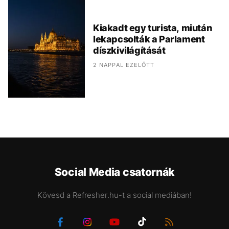
Kiakadt egy turista, miután
lekapcsolták a Parlament
díszkivilágítását
2 NAPPAL EZELŐTT
Social Media csatornák
Kövesd a Refresher.hu-t a social mediában!