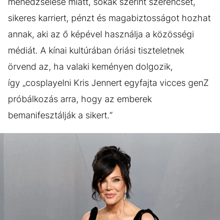
menedzselése miatt, sokak szerint szerencsét,
sikeres karriert, pénzt és magabiztosságot hozhat
annak, aki az ő képével használja a közösségi
médiát. A kínai kultúrában óriási tiszteletnek
örvend az, ha valaki keményen dolgozik,
így „cosplayelni Kris Jennert egyfajta vicces genZ
próbálkozás arra, hogy az emberek
bemanifesztálják a sikert.“