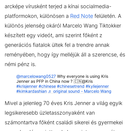
arcképe vírusként terjed a kínai socialmedia-
platformokon, különösen a
Red Note
felületén. A
különös jelenség okáról Marcelo Wang Tiktokker
készített egy videót, ami szerint főként z
generációs fiatalok ültek fel a trendre annak
reményében, hogy így melléjük áll a szerencse, és
némi pénz is.
@marcelowang0527
Why everyone is using Kris
Jenner as PFP in China now ? 🇨🇳@Kris
#krisjenner
#chinese
#chinesetrend
#kyliejenner
#kimkardashian
♬ original sound - Marcelo Wang
Mivel a jelenleg 70 éves Kris Jenner a világ egyik
legsikeresebb üzletasszonyaként van
számontartva főként családi sikerei és gyermekei