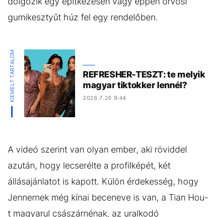
dolgozik egy építkezésen vagy éppen orvosi
gumikesztyűt húz fel egy rendelőben.
KIEMELT TARTALOM
REFRESHER-TESZT: te melyik
magyar tiktokker lennél?
2026.7.26 9:44
A videó szerint van olyan ember, aki röviddel
azután, hogy lecserélte a profilképét, két
állásajánlatot is kapott. Külön érdekesség, hogy
Jennernek még kínai beceneve is van, a Tian Hou-
t magyarul császárnénak, az uralkodó