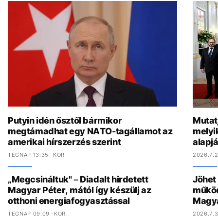
Putyin idén ősztől bármikor
Mutat
megtámadhat egy NATO-tagállamot az
melyi
amerikai hírszerzés szerint
alapj
TEGNAP 13:35 -KOR
2026.7.2
„Megcsináltuk" – Diadalt hirdetett
Jöhet
Magyar Péter, mától így készülj az
működ
otthoni energiafogyasztással
Magy
TEGNAP 09:09 -KOR
2026.7.3