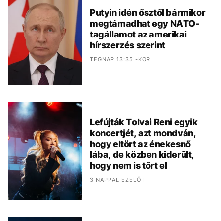
Putyin idén ősztől bármikor
megtámadhat egy NATO-
tagállamot az amerikai
hírszerzés szerint
TEGNAP 13:35 -KOR
Lefújták Tolvai Reni egyik
koncertjét, azt mondván,
hogy eltört az énekesnő
lába, de közben kiderült,
hogy nem is tört el
3 NAPPAL EZELŐTT