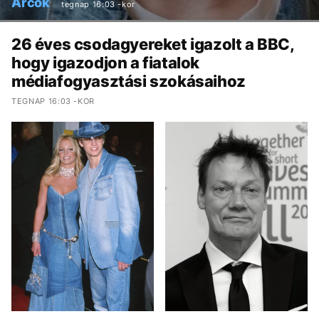
Arcok
tegnap 16:03 -kor
26 éves csodagyereket igazolt a BBC,
hogy igazodjon a fiatalok
médiafogyasztási szokásaihoz
TEGNAP 16:03 -KOR