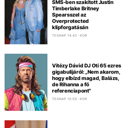
SMS-ben szakított Justin
Timberlake Britney
Spearsszel az
Overprotected
klipforgatásán
TEGNAP 14:42 -KOR
Vitézy Dávid DJ Oti 65 ezres
gigabulijáról: „Nem akarom,
hogy elbízd magad, Balázs,
de Rihanna a fő
referenciapont"
TEGNAP 10:05 -KOR