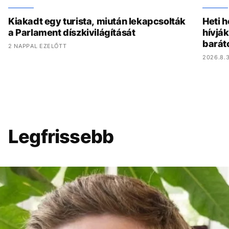
Kiakadt egy turista, miután lekapcsolták
Heti h
a Parlament díszkivilágítását
hívják
barát
2 NAPPAL EZELŐTT
2026.8.3
Legfrissebb