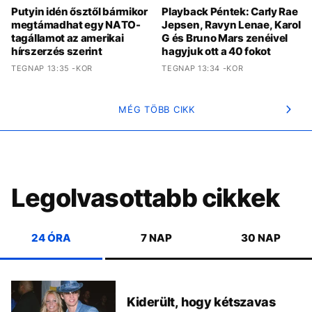
Putyin idén ősztől bármikor
Playback Péntek: Carly Rae
megtámadhat egy NATO-
Jepsen, Ravyn Lenae, Karol
tagállamot az amerikai
G és Bruno Mars zenéivel
hírszerzés szerint
hagyjuk ott a 40 fokot
TEGNAP 13:35 -KOR
TEGNAP 13:34 -KOR
MÉG TÖBB CIKK
Legolvasottabb cikkek
24 ÓRA
7 NAP
30 NAP
Kiderült, hogy kétszavas