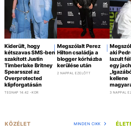
Kiderült, hogy
Megszólalt Perez
Megszóla
kétszavas SMS-ben
Hilton családja a
aki Pedr
szakított Justin
blogger kórházba
lazult f
Timberlake Britney
kerülése után
egy jach
Spearsszel az
„Igazáb
2 NAPPAL EZELŐTT
Overprotected
kellene
klipforgatásán
magyar
TEGNAP 14:42 -KOR
3 NAPPAL E
KÖZÉLET
ÉLE
MINDEN CIKK