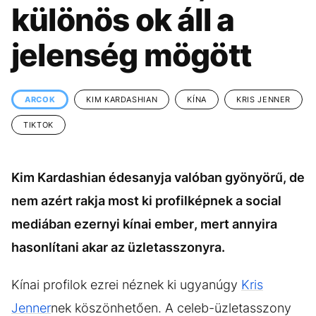
KÖZÉLET
UTAZÁS
különös ok áll a
ÉLETMÓD
DESIGN
jelenség mögött
BESZÉLGETÉSEK
ARCOK
VIDEÓ
TÖRTÉNETEK
ARCOK
KIM KARDASHIAN
KÍNA
KRIS JENNER
GASZTRO
TIKTOK
Kim Kardashian édesanyja valóban gyönyörű, de
nem azért rakja most ki profilképnek a social
mediában ezernyi kínai ember, mert annyira
hasonlítani akar az üzletasszonyra.
Kínai profilok ezrei néznek ki ugyanúgy
Kris
Jenner
nek köszönhetően. A celeb-üzletasszony