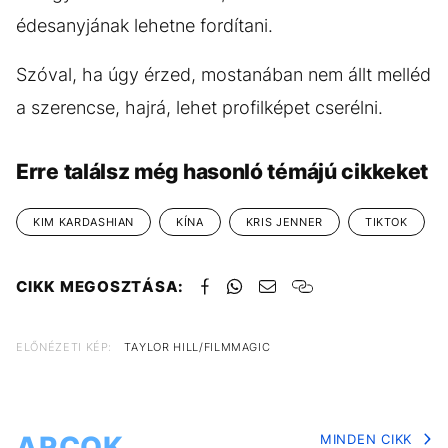
édesanyjának lehetne fordítani.
Szóval, ha úgy érzed, mostanában nem állt melléd
a szerencse, hajrá, lehet profilképet cserélni.
Erre találsz még hasonló témájú cikkeket
KIM KARDASHIAN
KÍNA
KRIS JENNER
TIKTOK
CIKK MEGOSZTÁSA:
ELŐNÉZETI KÉP:
TAYLOR HILL/FILMMAGIC
ARCOK
MINDEN CIKK