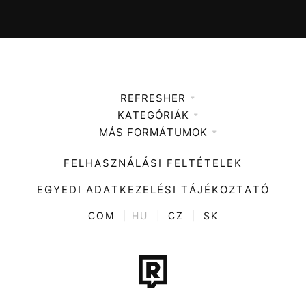
REFRESHER
KATEGÓRIÁK
Médiaajánlat
MÁS FORMÁTUMOK
Zene
Impresszum
Kiemelt tartalmak
Divat
FELHASZNÁLÁSI FELTÉTELEK
Videó
Kultúra
EGYEDI ADATKEZELÉSI TÁJÉKOZTATÓ
Kvíz
ENTR
COM
|
HU
|
CZ
|
SK
Film + sorozat
Tech-Tudomány
Sport