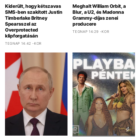
Kiderült, hogy kétszavas
Meghalt William Orbit, a
SMS-ben szakított Justin
Blur, a U2, és Madonna
Timberlake Britney
Grammy-díjas zenei
Spearsszel az
producere
Overprotected
TEGNAP 14:29 -KOR
klipforgatásán
TEGNAP 14:42 -KOR