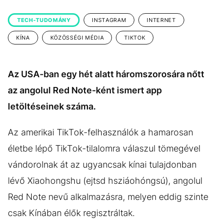
KÖZÉLET
UTAZÁS
TECH-TUDOMÁNY
INSTAGRAM
INTERNET
ÉLETMÓD
DESIGN
KÍNA
KÖZÖSSÉGI MÉDIA
TIKTOK
BESZÉLGETÉSEK
ARCOK
VIDEÓ
TÖRTÉNETEK
Az USA-ban egy hét alatt háromszorosára nőtt
GASZTRO
az angolul Red Note-ként ismert app
letöltéseinek száma.
Az amerikai TikTok-felhasználók a hamarosan
életbe lépő TikTok-tilalomra válaszul tömegével
vándorolnak át az ugyancsak kínai tulajdonban
lévő Xiaohongshu (ejtsd hsziáohóngsú), angolul
Red Note nevű alkalmazásra, melyen eddig szinte
csak Kínában élők regisztráltak.