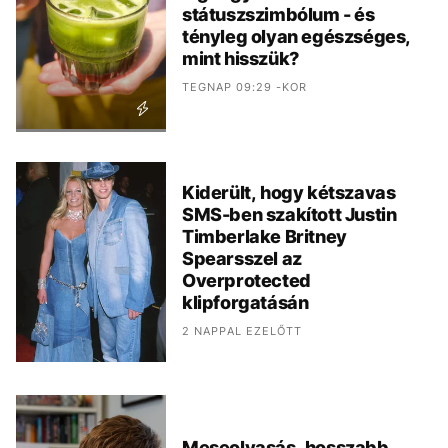
státuszszimbólum - és
tényleg olyan egészséges,
mint hisszük?
TEGNAP 09:29 -KOR
Kiderült, hogy kétszavas
SMS-ben szakított Justin
Timberlake Britney
Spearsszel az
Overprotected
klipforgatásán
2 NAPPAL EZELŐTT
Meseolvasás, hosszabb