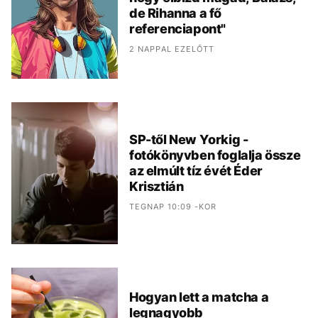
de Rihanna a fő
referenciapont"
2 NAPPAL EZELŐTT
SP-től New Yorkig -
fotókönyvben foglalja össze
az elmúlt tíz évét Éder
Krisztián
TEGNAP 10:09 -KOR
Hogyan lett a matcha a
legnagyobb