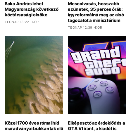
Baka András lehet
Meseolvasás, hosszabb
Magyarország következő
szünetek, 35 perces órák:
köztársasági elnöke
így reformálná meg az alsó
tagozatot a minisztérium
TEGNAP 13:22 -KOR
TEGNAP 12:39 -KOR
Közel 1700 éves római híd
Elképesztő az érdeklődés a
maradványai bukkantak elő
GTA VI iránt, a kiadót is