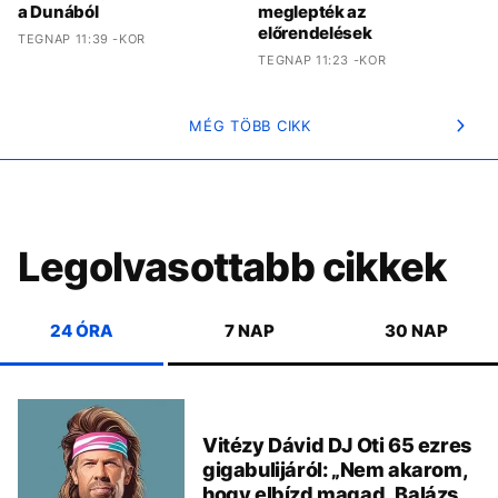
a Dunából
meglepték az
előrendelések
TEGNAP 11:39 -KOR
TEGNAP 11:23 -KOR
MÉG TÖBB CIKK
Legolvasottabb cikkek
24 ÓRA
7 NAP
30 NAP
Vitézy Dávid DJ Oti 65 ezres
gigabulijáról: „Nem akarom,
hogy elbízd magad, Balázs,