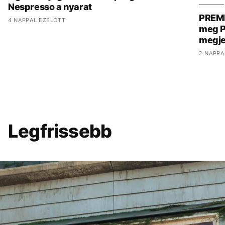
Nespresso a nyarat
PREMI
4 NAPPAL EZELŐTT
meg P
megje
2 NAPPA
Legfrissebb