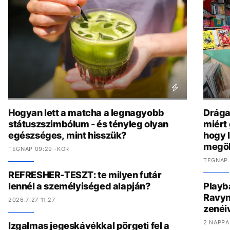
Hogyan lett a matcha a legnagyobb
Drága,
státuszszimbólum - és tényleg olyan
miért
egészséges, mint hisszük?
hogy 
megöl
TEGNAP 09:29 -KOR
TEGNAP 
REFRESHER-TESZT: te milyen futár
lennél a személyiséged alapján?
Playb
Ravyn
2026.7.27 11:27
zenéiv
2 NAPPA
Izgalmas jegeskávékkal pörgeti fel a