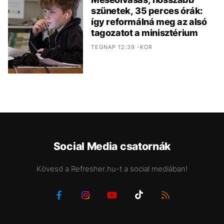
szünetek, 35 perces órák:
így reformálná meg az alsó
tagozatot a minisztérium
TEGNAP 12:39 -KOR
Social Media csatornák
Kövesd a Refresher.hu-t a social mediában!