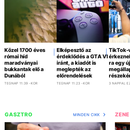
Közel 1700 éves
Elképesztő az
TikTok-
római híd
érdeklődés a GTA VI
érkezne
maradványai
iránt, a kiadót is
ra egy ú
bukkantak elő a
meglepték az
megálla
Dunából
előrendelések
részeké
TEGNAP 11:39 -KOR
TEGNAP 11:23 -KOR
3 NAPPAL E
GASZTRO
ZENE
MINDEN CIKK