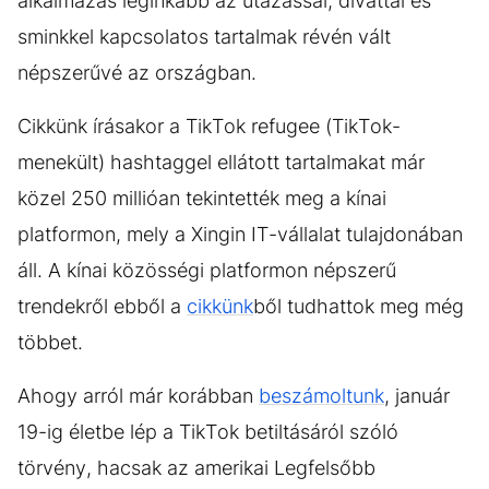
alkalmazás leginkább az utazással, divattal és
sminkkel kapcsolatos tartalmak révén vált
népszerűvé az országban.
Cikkünk írásakor a TikTok refugee (TikTok-
menekült) hashtaggel ellátott tartalmakat már
közel 250 millióan tekintették meg a kínai
platformon, mely a Xingin IT-vállalat tulajdonában
áll. A kínai közösségi platformon népszerű
trendekről ebből a
cikkünk
ből tudhattok meg még
többet.
Ahogy arról már korábban
beszámoltunk
, január
19-ig életbe lép a TikTok betiltásáról szóló
törvény, hacsak az amerikai Legfelsőbb