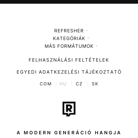
REFRESHER
KATEGÓRIÁK
Médiaajánlat
MÁS FORMÁTUMOK
Zene
Impresszum
Kiemelt tartalmak
Divat
FELHASZNÁLÁSI FELTÉTELEK
Videó
Kultúra
EGYEDI ADATKEZELÉSI TÁJÉKOZTATÓ
Kvíz
ENTR
COM
|
HU
|
CZ
|
SK
Film + sorozat
Tech-Tudomány
Sport
Társadalom
A MODERN GENERÁCIÓ HANGJA