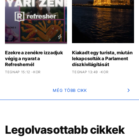
Ezekre a zenékre izzadjuk
Kiakadt egy turista, miután
végig a nyarat a
lekapcsolták a Parlament
Refreshernél
díszkivilágítását
TEGNAP 15:12 -KOR
TEGNAP 13:49 -KOR
MÉG TÖBB CIKK
Legolvasottabb cikkek