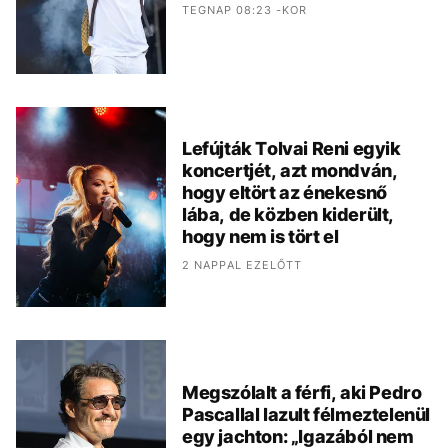
TEGNAP 08:23 -KOR
Lefújták Tolvai Reni egyik
koncertjét, azt mondván,
hogy eltört az énekesnő
lába, de közben kiderült,
hogy nem is tört el
2 NAPPAL EZELŐTT
Megszólalt a férfi, aki Pedro
Pascallal lazult félmeztelenül
egy jachton: „Igazából nem