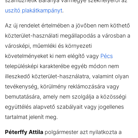
száműzhetik Baranya vármegye székhelyéről az
uszító plakátkampányt
.
Az új rendelet értelmében a jövőben nem köthető
közterület-használati megállapodás a városban a
városképi, műemléki és környezeti
követelményeket ki nem elégítő vagy
Pécs
településképi karakterébe egyéb módon nem
illeszkedő közterület-használatra, valamint olyan
tevékenység, körülmény reklámozására vagy
bemutatására, amely nem szolgálja a közösségi
együttélés alapvető szabályait vagy jogellenes
tartalmat jelenít meg.
Péterffy Attila
polgármester azt nyilatkozta a