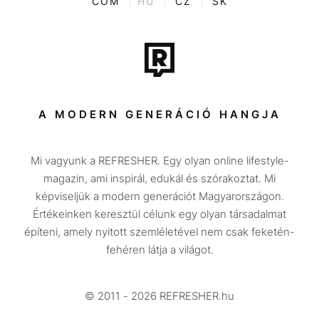
COM
|
HU
|
CZ
|
SK
Film + sorozat
Tech-Tudomány
Sport
Társadalom
A MODERN GENERÁCIÓ HANGJA
Közélet
Mi vagyunk a REFRESHER. Egy olyan online lifestyle-
Utazás
magazin, ami inspirál, edukál és szórakoztat. Mi
Életmód
képviseljük a modern generációt Magyarországon.
Értékeinken keresztül célunk egy olyan társadalmat
Design
építeni, amely nyitott szemléletével nem csak feketén-
Beszélgetések
fehéren látja a világot.
Arcok
© 2011 - 2026 REFRESHER.hu
Videó