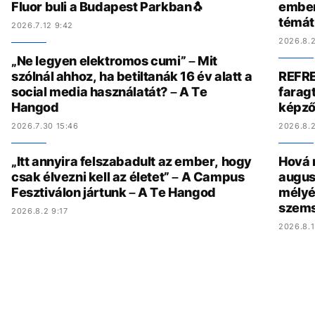
Fluor buli a Budapest Parkban🐧
ember
témát
2026.7.12 9:42
2026.8.2
„Ne legyen elektromos cumi” – Mit
szólnál ahhoz, ha betiltanák 16 év alatt a
REFRE
social media használatát? – A Te
faragt
Hangod
képző
2026.7.30 15:46
2026.8.2
„Itt annyira felszabadult az ember, hogy
Hová 
csak élvezni kell az életet” – A Campus
augus
Fesztiválon jártunk – A Te Hangod
mélyé
szem
2026.8.2 9:17
2026.8.1