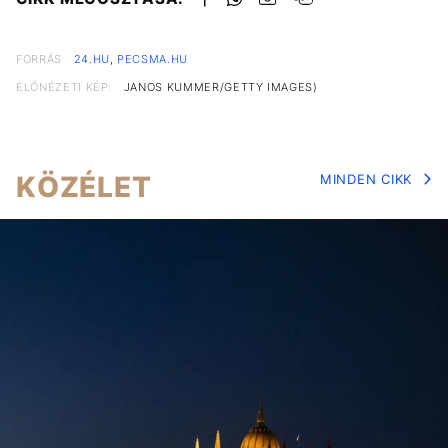
FORRÁS
24.HU
,
PECSMA.HU
ELŐNÉZETI KÉP:
JANOS KUMMER/GETTY IMAGES)
KÖZÉLET
MINDEN CIKK