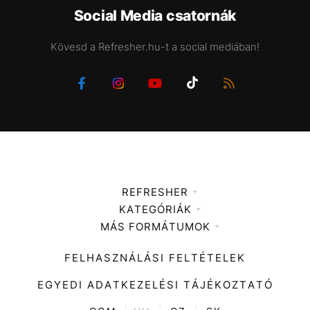
Social Media csatornák
Kövesd a Refresher.hu-t a social mediában!
REFRESHER
KATEGÓRIÁK
Médiaajánlat
MÁS FORMÁTUMOK
Zene
Impresszum
Kiemelt tartalmak
Divat
FELHASZNÁLÁSI FELTÉTELEK
Videó
Kultúra
EGYEDI ADATKEZELÉSI TÁJÉKOZTATÓ
Kvíz
ENTR