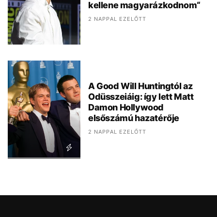
kellene magyarázkodnom“
2 NAPPAL EZELŐTT
A Good Will Huntingtól az
Odüsszeiáig: így lett Matt
Damon Hollywood
elsőszámú hazatérője
2 NAPPAL EZELŐTT