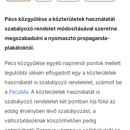
KÖZÉLET
UTAZÁS
ÉLETMÓD
DESIGN
Pécs közgyűlése a közterületek használatát
BESZÉLGETÉSEK
ARCOK
szabályozó rendelet módosításával szeretne
VIDEÓ
TÖRTÉNETEK
megszabadulni a nyomasztó propaganda-
plakátoktól.
GASZTRO
Pécs közgyűlése egyéb napirendi pontok mellett
legutóbbi ülésén elfogadott egy a közterületek
használatát is szabályozó rendeletet, számolt be
a
PécsMa
. A közterületek használatát is
szabályozó rendeletet két pontban írja fölül az
eddig érvényben lévő szabályozást, a
változtatásoknak köszönhetően pedig