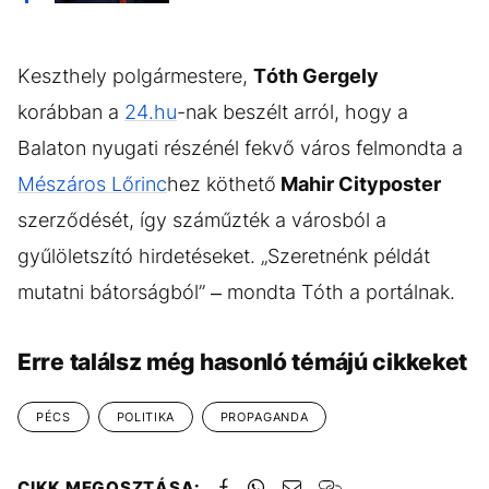
Keszthely polgármestere,
Tóth Gergely
korábban a
24.hu
-nak beszélt arról, hogy a
Balaton nyugati részénél fekvő város felmondta a
Mészáros Lőrinc
hez köthető
Mahir Cityposter
szerződését, így száműzték a városból a
gyűlöletszító hirdetéseket. „Szeretnénk példát
mutatni bátorságból” – mondta Tóth a portálnak.
Erre találsz még hasonló témájú cikkeket
PÉCS
POLITIKA
PROPAGANDA
CIKK MEGOSZTÁSA: