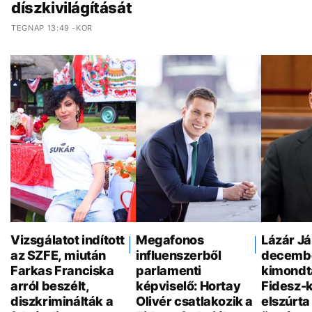
díszkivilágítását
TEGNAP 13:49 -KOR
Vizsgálatot indított
Megafonos
Lázár J
az SZFE, miután
influenszerből
decemb
Farkas Franciska
parlamenti
kimondt
arról beszélt,
képviselő: Hortay
Fidesz-
diszkriminálták a
Olivér csatlakozik a
elszúrta