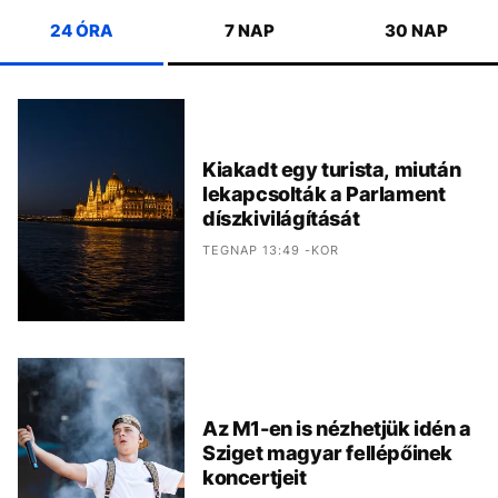
24 ÓRA
7 NAP
30 NAP
Kiakadt egy turista, miután
lekapcsolták a Parlament
díszkivilágítását
TEGNAP 13:49 -KOR
Az M1-en is nézhetjük idén a
Sziget magyar fellépőinek
koncertjeit