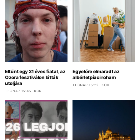
Eltűnt egy 21 éves fiatal, az
Egyelőre elmaradt az
Ozora fesztiválon látták
albérletpiaci roham
utoljára
TEGNAP 15:22 -KOR
TEGNAP 15:45 -KOR