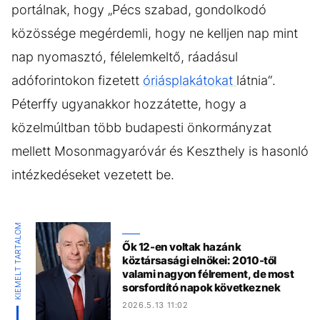
portálnak, hogy „Pécs szabad, gondolkodó
közössége megérdemli, hogy ne kelljen nap mint
nap nyomasztó, félelemkeltő, ráadásul
adóforintokon fizetett
óriásplakátokat
látnia“.
Péterffy ugyanakkor hozzátette, hogy a
közelmúltban több budapesti önkormányzat
mellett Mosonmagyaróvár és Keszthely is hasonló
intézkedéseket vezetett be.
KIEMELT TARTALOM
Ők 12-en voltak hazánk
köztársasági elnökei: 2010-től
valami nagyon félrement, de most
sorsfordító napok következnek
2026.5.13 11:02