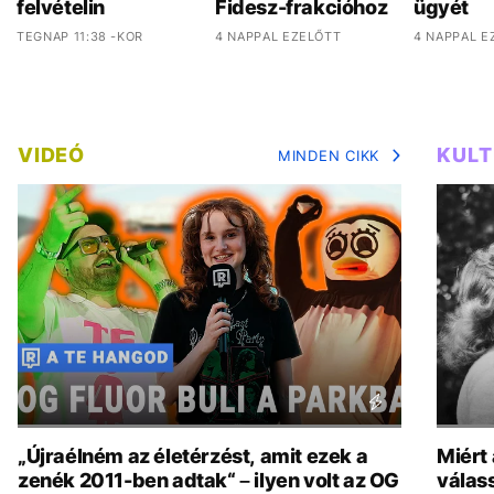
felvételin
Fidesz-frakcióhoz
ügyét
TEGNAP 11:38 -KOR
4 NAPPAL EZELŐTT
4 NAPPAL E
VIDEÓ
KUL
MINDEN CIKK
„Újraélném az életérzést, amit ezek a
Miért
zenék 2011-ben adtak“ – ilyen volt az OG
válas