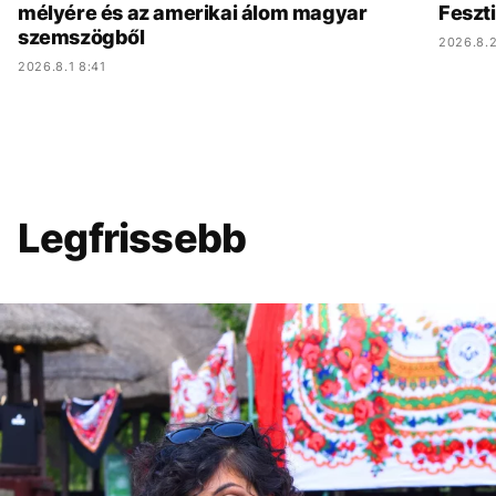
mélyére és az amerikai álom magyar
Feszt
szemszögből
2026.8.2
2026.8.1 8:41
Legfrissebb