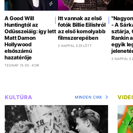
A Good Will
Itt vannak az első
"Nagyon 
Huntingtól az
fotók Billie Eilishról
- A Sár
Odüsszeiáig: így lett
az első komolyabb
sztárja,
Matt Damon
filmszerepében
Rankin a
Hollywood
egyik l
2 NAPPAL EZELŐTT
elsőszámú
jeleneté
hazatérője
3 NAPPAL E
TEGNAP 15:50 -KOR
KULTÚRA
VIDE
MINDEN CIKK