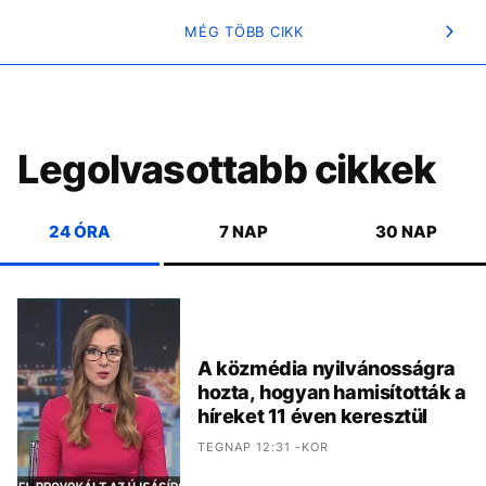
MÉG TÖBB CIKK
Legolvasottabb cikkek
24 ÓRA
7 NAP
30 NAP
A közmédia nyilvánosságra
hozta, hogyan hamisították a
híreket 11 éven keresztül
TEGNAP 12:31 -KOR