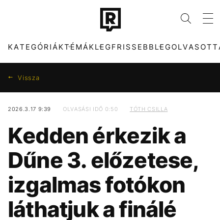
KATEGÓRIÁK
TÉMÁK
LEGFRISSEBB
LEGOLVASOTT
Vissza
2026.3.17 9:39
OLVASÁSI IDŐ 0:50
TÓTH CSILLA
KATEGÓRIÁK
TÉMÁK
Kedden érkezik a
ZENE
FIDESZ
DIVAT
SZIGET FESZTIVÁL
Dűne 3. előzetese,
KULTÚRA
ENERGIAVÁLSÁG
ENTR
CELEB
izgalmas fotókon
FILM + SOROZAT
ARIANA GRANDE
TECH-TUDOMÁNY
TIKTOK
láthatjuk a finálé
SPORT
STREAMING
TÁRSADALOM
KONCERT