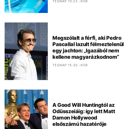
TEGNAP 10:23 -KOR
Megszólalt a férfi, aki Pedro
Pascallal lazult félmeztelenül
egy jachton: „Igazából nem
kellene magyarázkodnom“
TEGNAP 15:30 -KOR
A Good Will Huntingtól az
Odüsszeiáig: így lett Matt
Damon Hollywood
elsőszámú hazatérője