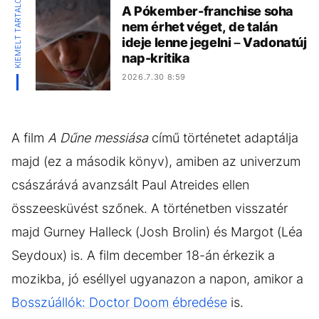
KIEMELT TARTALOM
A Pókember-franchise soha
nem érhet véget, de talán
ideje lenne jegelni – Vadonatúj
nap-kritika
2026.7.30 8:59
A film
A Dűne messiása
című történetet adaptálja
majd (ez a második könyv), amiben az univerzum
császárává avanzsált Paul Atreides ellen
összeesküvést szőnek. A történetben visszatér
majd Gurney Halleck (Josh Brolin) és Margot (Léa
Seydoux) is. A film december 18-án érkezik a
mozikba, jó eséllyel ugyanazon a napon, amikor a
Bosszúállók: Doctor Doom ébredése
is.