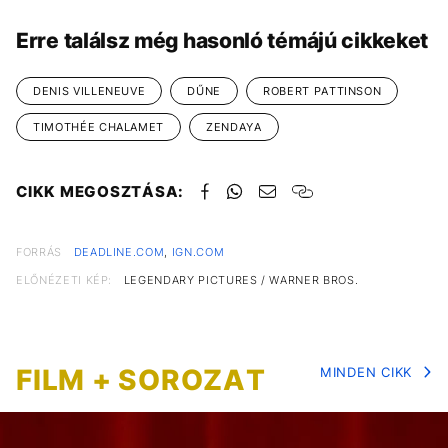
Erre találsz még hasonló témájú cikkeket
DENIS VILLENEUVE
DŰNE
ROBERT PATTINSON
TIMOTHÉE CHALAMET
ZENDAYA
CIKK MEGOSZTÁSA:
FORRÁS
DEADLINE.COM
,
IGN.COM
ELŐNÉZETI KÉP:
LEGENDARY PICTURES / WARNER BROS.
FILM + SOROZAT
MINDEN CIKK