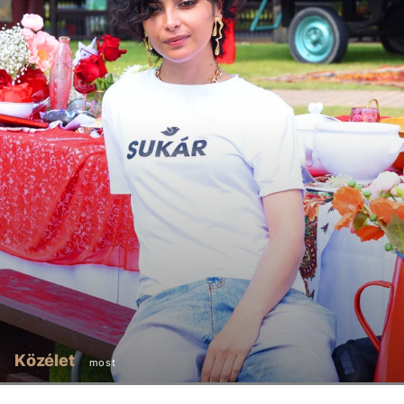
Közélet
most