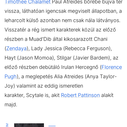
Timothée Chalamet
Paul Atreides bőrébe bújva tér
vissza, láthatóan igencsak megviselt állapotban, a
leharcolt külső azonban nem csak nála látványos.
Visszatér a rég ismert karakterek közül az előző
részben a Muad'Dib által kikosarazott Chani
(
Zendaya
), Lady Jessica (Rebecca Ferguson),
Hayt (Jason Momoa), Stilgar (Javier Bardem), az
előző részben debütáló Irulan Hercegnő (
Florence
Pugh
), a meglepetés Alia Atreides (Anya Taylor-
Joy) valamint az eddig ismeretlen
karakter, Scytale is, akit
Robert Pattinson
alakít
majd.