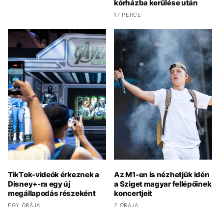
kórházba kerülése után
17 PERCE
TikTok-videók érkeznek a
Az M1-en is nézhetjük idén
Disney+-ra egy új
a Sziget magyar fellépőinek
megállapodás részeként
koncertjeit
EGY ÓRÁJA
2 ÓRÁJA