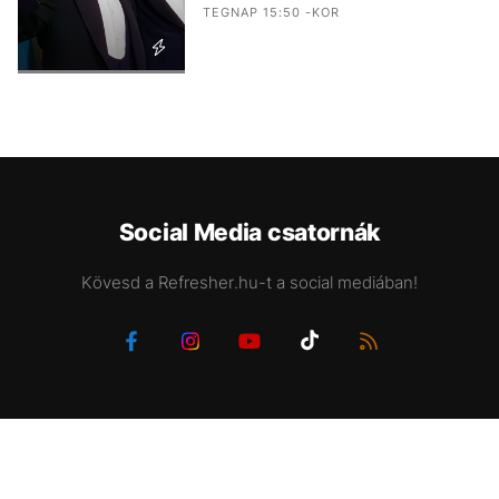
TEGNAP 15:50 -KOR
Social Media csatornák
Kövesd a Refresher.hu-t a social mediában!