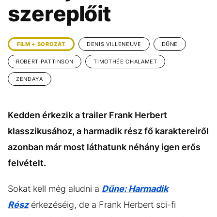
KÖZÉLET
UTAZÁS
szereplőit
ÉLETMÓD
DESIGN
BESZÉLGETÉSEK
ARCOK
FILM + SOROZAT
DENIS VILLENEUVE
DŰNE
VIDEÓ
TÖRTÉNETEK
ROBERT PATTINSON
TIMOTHÉE CHALAMET
ZENDAYA
GASZTRO
Kedden érkezik a trailer Frank Herbert
klasszikusához, a harmadik rész fő karaktereiről
azonban már most láthatunk néhány igen erős
felvételt.
Sokat kell még aludni a
Dűne: Harmadik
Rész
érkezéséig, de a Frank Herbert sci-fi