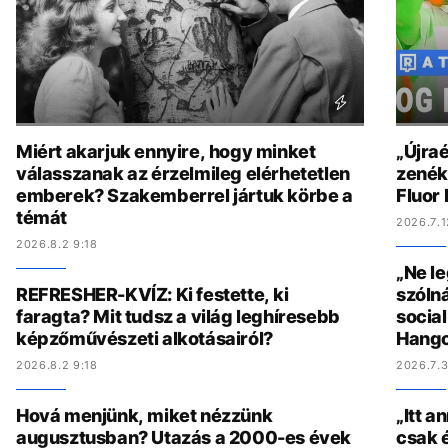
Miért akarjuk ennyire, hogy minket
„Újraé
válasszanak az érzelmileg elérhetetlen
zenék 
emberek? Szakemberrel jártuk körbe a
Fluor
témát
2026.7.1
2026.8.2 9:18
„Ne l
REFRESHER-KVÍZ: Ki festette, ki
szólná
faragta? Mit tudsz a világ leghíresebb
socia
képzőművészeti alkotásairól?
Hang
2026.8.2 9:18
2026.7.3
Hová menjünk, miket nézzünk
„Itt a
augusztusban? Utazás a 2000-es évek
csak é