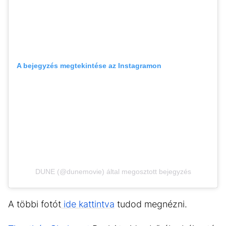
A bejegyzés megtekintése az Instagramon
DUNE (@dunemovie) által megosztott bejegyzés
A többi fotót
ide kattintva
tudod megnézni.