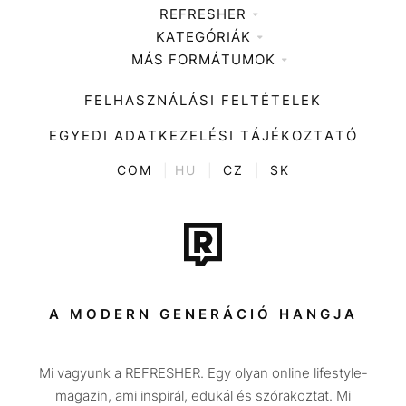
REFRESHER
KATEGÓRIÁK
Médiaajánlat
MÁS FORMÁTUMOK
Zene
Impresszum
Kiemelt tartalmak
Divat
FELHASZNÁLÁSI FELTÉTELEK
Videó
Kultúra
EGYEDI ADATKEZELÉSI TÁJÉKOZTATÓ
Kvíz
ENTR
COM
|
HU
|
CZ
|
SK
Film + sorozat
Tech-Tudomány
Sport
Társadalom
A MODERN GENERÁCIÓ HANGJA
Közélet
Mi vagyunk a REFRESHER. Egy olyan online lifestyle-
Utazás
magazin, ami inspirál, edukál és szórakoztat. Mi