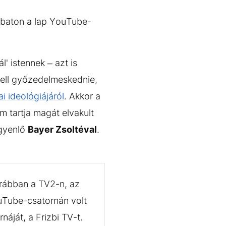
baton a lap YouTube-
ál' istennek – azt is
 kell győzedelmeskednie,
ai ideológiájáról
. Akkor a
m tartja magát elvakult
egyenlő
Bayer Zsoltéval
.
orábban a TV2-n, az
ouTube-csatornán volt
náját, a Frizbi TV-t.