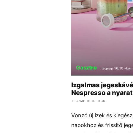
Gasztro
tegnap 16:10 -kor
Izgalmas jegeskávék
Nespresso a nyarat
TEGNAP 16:10 -KOR
Vonzó új ízek és kiegész
napokhoz és frissítő jeg