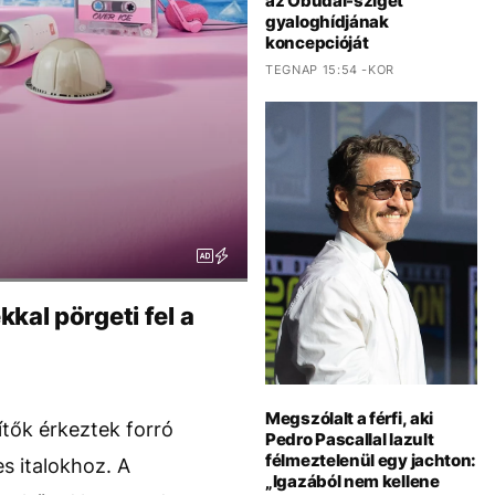
az Óbudai-sziget
gyaloghídjának
koncepcióját
TEGNAP 15:54 -KOR
kal pörgeti fel a
Megszólalt a férfi, aki
ítők érkeztek forró
Pedro Pascallal lazult
félmeztelenül egy jachton:
es italokhoz. A
„Igazából nem kellene