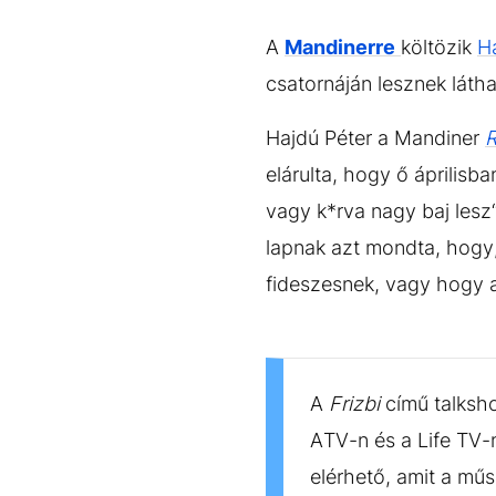
EGYÉB FORMÁTUMOK
REFRESHER
Kiemelt tartalmak
Videó
Kvíz
Médiaajánlat
Impresszum
A
Mandinerre
költözik
H
csatornáján lesznek látha
Hajdú Péter a Mandiner
R
elárulta, hogy ő április
vagy k*rva nagy baj les
lapnak azt mondta, hogy,
fideszesnek, vagy hogy az
A
Frizbi
című talksho
ATV-n és a Life TV-n
elérhető, amit a műs