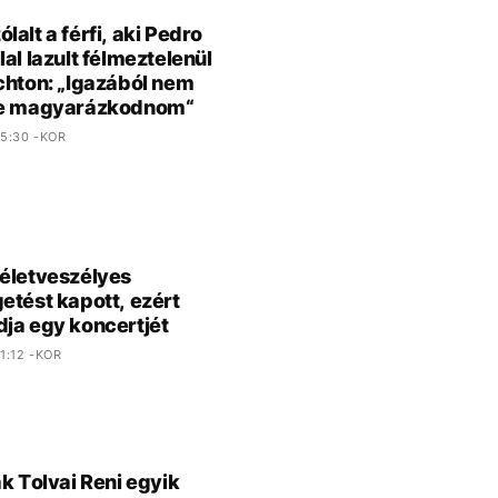
lalt a férfi, aki Pedro
lal lazult félmeztelenül
chton: „Igazából nem
ne magyarázkodnom“
5:30 -KOR
életveszélyes
etést kapott, ezért
ja egy koncertjét
1:12 -KOR
ák Tolvai Reni egyik