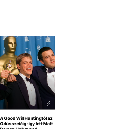
A Good Will Huntingtól az
Odüsszeiáig: így lett Matt