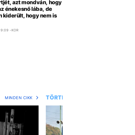
tjét, azt mondván, hogy
 az énekesnő lába, de
 kiderült, hogy nem is
9:09 -KOR
TÖRTÉNETEK
MINDEN CIKK
MIN