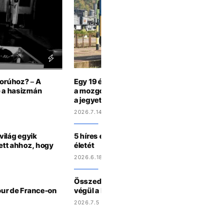
borúhoz? – A
Egy 19 éves srác Zalában azt hitte, jobb öt
de a hasizmán
a mozgó vonat ablakán, mint megmutatni 
a jegyet
2026.7.14 14:10
 világ egyik
5 híres ember, aki helikopter-balesetben
lett ahhoz, hogy
életét
2026.6.18 14:21
Összedőlt a színpad a fesztivál előtt Náp
Tour de France-on
végül a hatóságok is közbeléptek
2026.7.5 14:02