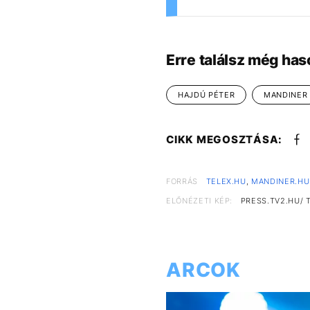
Erre találsz még has
HAJDÚ PÉTER
MANDINER
CIKK MEGOSZTÁSA:
FORRÁS
TELEX.HU
,
MANDINER.HU
ELŐNÉZETI KÉP:
PRESS.TV2.HU/ 
ARCOK