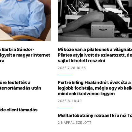
n Barbi a Sándor-
Mi köze van a pilatesnek a világhá
igyelt a magyar internet
Pilates atyja ivott és szivarozott, 
ra
sajtot lehetett reszelni
2026.7.28 10:55
re festették a
Portré Erling Haalandról: évek óta a
 terrortámadás után
legjobb focistája, mégis egy vb kel
mindenki kedvence legyen
2026.8.1 8:40
ride elleni támadás
Melltartóbotrány robbant ki a női 
2 NAPPAL EZELŐTT