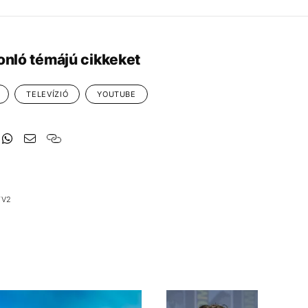
onló témájú cikkeket
TELEVÍZIÓ
YOUTUBE
TV2