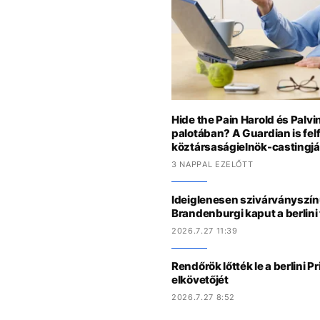
Hide the Pain Harold és Palvi
palotában? A Guardian is felf
köztársaságielnök-castingjá
3 NAPPAL EZELŐTT
Ideiglenesen szivárványszínű
Brandenburgi kaput a berlini
2026.7.27 11:39
Rendőrök lőtték le a berlini P
elkövetőjét
2026.7.27 8:52