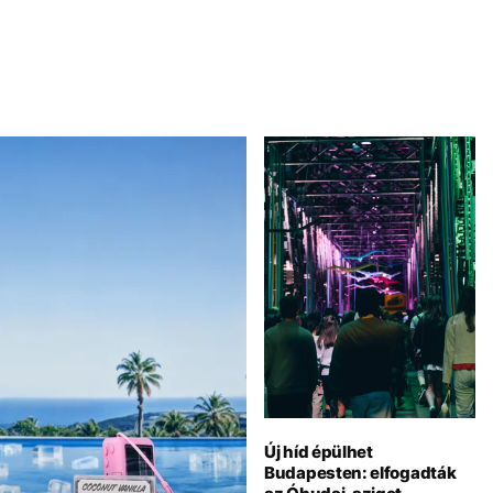
Új híd épülhet
Budapesten: elfogadták