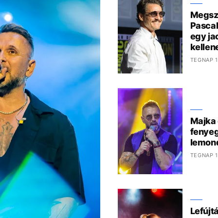
Megszó
Pascal
egy ja
kelle
TEGNAP 1
Majka 
fenyeg
lemond
TEGNAP 1
Lefújt