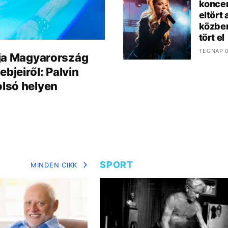
koncer
eltört
közben
tört el
TEGNAP 0
tája Magyarország
bjeiről: Palvin
olsó helyen
SPORT
MINDEN CIKK