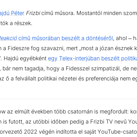
ajdú Péter
Frizbi
című műsora. Mostantól minden szom
tók a részek.
eakció
című műsorában beszélt a döntéséről
, ahol – h
ban a Fideszre fog szavazni, mert „most a józan észnek
z“. Hajdú egyébként
egy Telex-interjúban beszélt politik
 bár nem tagadja, hogy a Fidesszel szimpatizál, de ne
 ő a felvállalt politikai nézetei és preferenciája nem 
w az elmúlt években több csatornán is megfordult: k
 is futott, az utóbbi időben pedig a Frizbi TV nevű Y
orvezető 2022 végén indította el saját YouTube-csator