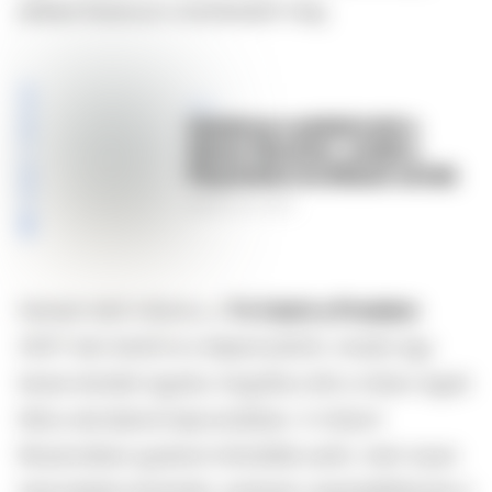
akikkel Robloxon ismerkedett meg.
KIEMELT TARTALOM
Hatalmas csalódás lett a
Steam Machine, amitől a
Playstation leváltását várták
2026.6.26 10:09
Hansen első műsora, a
To Catch a Predator
2007-ben került le a képernyőkről, miután egy
texasi kerületi ügyész öngyilkos lett a műsor egyik
titkos akciójával kapcsolatban. A műsort
fénykorában gyakran kritizálták azért, mert olyan
helyzeteket teremtett, amelyek csapdaállításnak is