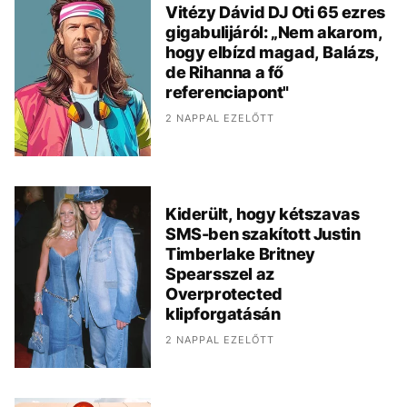
Vitézy Dávid DJ Oti 65 ezres
gigabulijáról: „Nem akarom,
hogy elbízd magad, Balázs,
de Rihanna a fő
referenciapont"
2 NAPPAL EZELŐTT
Kiderült, hogy kétszavas
SMS-ben szakított Justin
Timberlake Britney
Spearsszel az
Overprotected
klipforgatásán
2 NAPPAL EZELŐTT