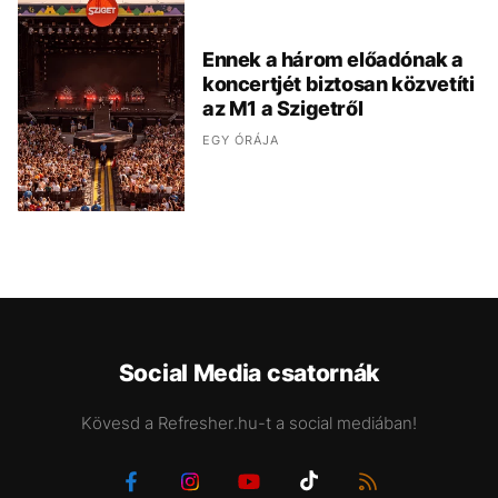
Ennek a három előadónak a
koncertjét biztosan közvetíti
az M1 a Szigetről
EGY ÓRÁJA
Social Media csatornák
Kövesd a Refresher.hu-t a social mediában!