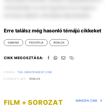
minősülhettek, és mert figyelmen kívül hagyta a
törvényes eljárást a felvételek elkészítésekor.
Erre találsz még hasonló témájú cikkeket
GAMING
PEDOFÍLIA
ROBLOX
CIKK MEGOSZTÁSA:
FORRÁS
THE-INDEPENDENT.COM
ELŐNÉZETI KÉP:
ROBLOX
FILM + SOROZAT
MINDEN CIKK