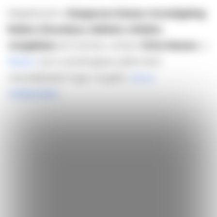
Megérkezett a
Dangerous Games: Investigating
Roblox (Veszélyes Játékok: a Roblox
vizsgálata)
első előzete, amiben
Chris Hansen
, a
Roblox
nevű számítógépes játék körüli
visszaéléseket fogja vizsgálni,
írja az
Independent
.