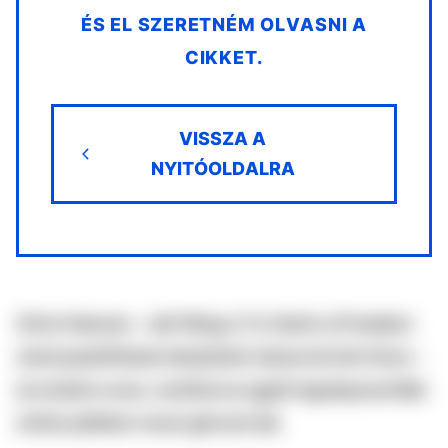
ÉS EL SZERETNÉM OLVASNI A
CIKKET.
VISSZA A
NYITÓOLDALRA
Chris Hansen – aki főleg a To Catch a Predator
című pedofilokat lebuktató műsorral lett híres –
új vizekre evez, ezúttal az egyik legnépszerűbb
online játékot veszi górcső alá.