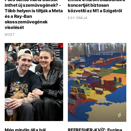
inthet új szemüvegének? -
koncertjét biztosan
Több helyen is tiltják a Meta
közvetíti az M1 a Szigetről
és a Ray-Ban
EGY ÓRÁJA
okosszemüvegének
viselését
MOST
Még mindig áll a bál
REFRESHER-KVÍZ: Európa