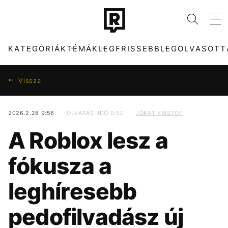
KATEGÓRIÁK
TÉMÁK
LEGFRISSEBB
LEGOLVASOTT
Vissza
2026.2.28 9:56
OLVASÁSI IDŐ 0:50
JÓKAY KRISTÓF
KATEGÓRIÁK
TÉMÁK
A Roblox lesz a
ZENE
DUNA
DIVAT
TIKTOK
fókusza a
KULTÚRA
MTVA
ENTR
META
leghíresebb
FILM + SOROZAT
HŐSÉG
TECH-TUDOMÁNY
CELEB
pedofilvadász új
SPORT
OLASZORSZÁG
TÁRSADALOM
MAJKA