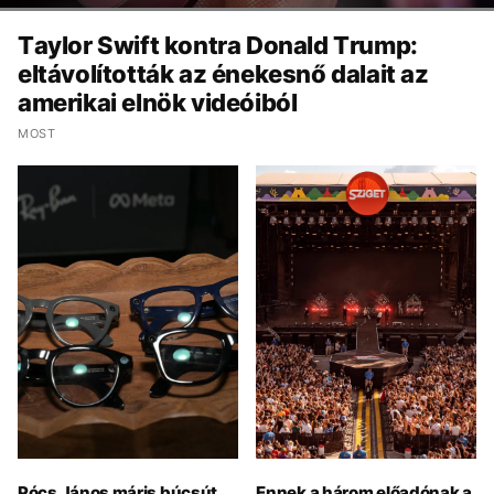
Taylor Swift kontra Donald Trump:
eltávolították az énekesnő dalait az
amerikai elnök videóiból
MOST
Pócs János máris búcsút
Ennek a három előadónak a