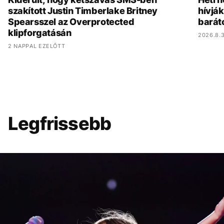
szakított Justin Timberlake Britney
hívják
Spearsszel az Overprotected
barát
klipforgatásán
2026.8.3
2 NAPPAL EZELŐTT
Legfrissebb