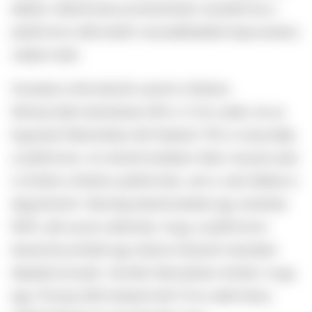
életkor-ellenőrzési protokollokat vezetett be a
platformon elkövetett visszaélésekkel kapcsolatos
vádak miatt.
Hivatalos információk szerint a Roblox
felhasználói bázisának 40%-a 13 év alatti, és az
Egyesült Államokban élő fiatalok 75%-a használja
a platformot. Az elmúlt években több visszás eset
is történt a Roblox platformán, ami a való életbe is
átgyűrűzött. Nemrég letartóztattak egy amerikai
férfit, akit azzal vádolnak, hogy a platformon
keresztül próbált egy kiskorú lányból meztelen
képeket kicsalni. Szintén februárban történt, hogy
egy 19 éves férfi elrabolt két 15 év alatti lányt,