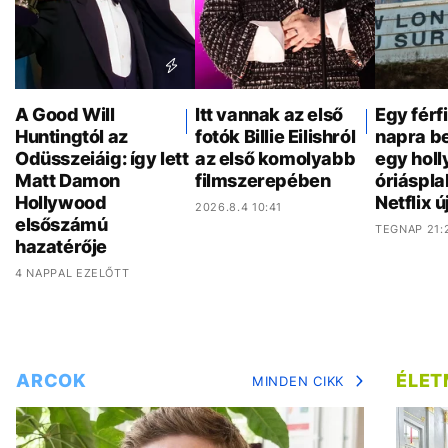
A Good Will
Itt vannak az első
Egy férf
Huntingtól az
fotók Billie Eilishról
napra be
Odüsszeiáig: így lett
az első komolyabb
egy hol
Matt Damon
filmszerepében
óriáspla
Hollywood
Netflix ú
2026.8.4 10:41
elsőszámú
TEGNAP 21:
hazatérője
4 NAPPAL EZELŐTT
ARCOK
ÉLE
MINDEN CIKK