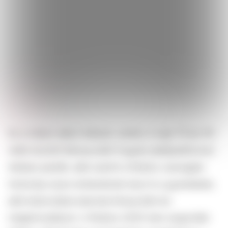
Ez a műsor akkor érkezik, amikor a napi 70 és 151
millió közötti felhasználót fogadó játékplatformot
többen perelik, akik szerint a Roblox csevegési
funkciója olyan embereknek teszi ki a gyerekeket,
akik kiskorúakat akarnak kihasználni és
megkörnyékezni. A Roblox 2025-ben szigorúbb