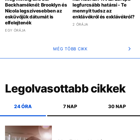
Beckhaméknél: Brooklyn és
legfurcsább határai - Te
Nicola legszívesebben az
mennyit tudsz az
esküvőjük dátumát is
enklávékról és exklávékról?
elfelejtenék
2 ÓRÁJA
EGY ÓRÁJA
MÉG TÖBB CIKK
Legolvasottabb cikkek
24 ÓRA
7 NAP
30 NAP