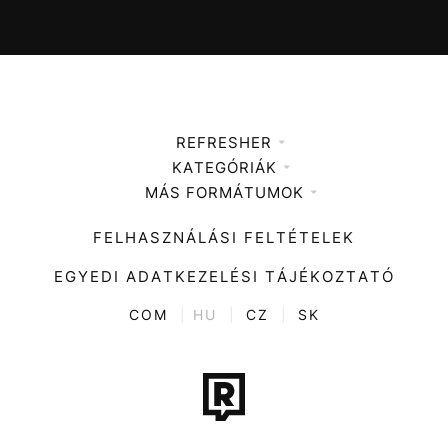
REFRESHER
KATEGÓRIÁK
Médiaajánlat
MÁS FORMÁTUMOK
Zene
Impresszum
Kiemelt tartalmak
Divat
FELHASZNÁLÁSI FELTÉTELEK
Videó
Kultúra
EGYEDI ADATKEZELÉSI TÁJÉKOZTATÓ
Kvíz
ENTR
COM
|
HU
|
CZ
|
SK
Film + sorozat
Tech-Tudomány
Sport