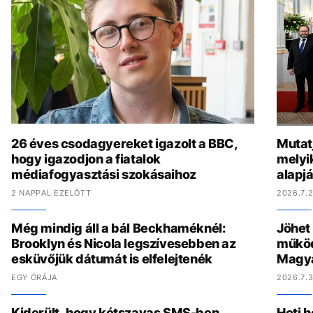
26 éves csodagyereket igazolt a BBC,
Mutat
hogy igazodjon a fiatalok
melyi
médiafogyasztási szokásaihoz
alapj
2 NAPPAL EZELŐTT
2026.7.2
Még mindig áll a bál Beckhaméknél:
Jöhet
Brooklyn és Nicola legszívesebben az
működ
esküvőjük dátumát is elfelejtenék
Magy
EGY ÓRÁJA
2026.7.3
Kiderült, hogy kétszavas SMS-ben
Heti h