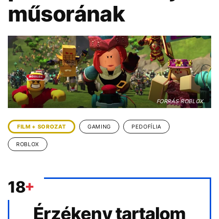
KÖZÉLET
UTAZÁS
műsorának
ÉLETMÓD
DESIGN
BESZÉLGETÉSEK
ARCOK
VIDEÓ
TÖRTÉNETEK
GASZTRO
FORRÁS ROBLOX
FILM + SOROZAT
GAMING
PEDOFÍLIA
ROBLOX
Érzékeny tartalom