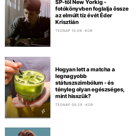
SP-től New Yorkig -
fotókönyvben foglalja össze
az elmúlt tíz évét Éder
Krisztián
TEGNAP 10:09 -KOR
Hogyan lett a matcha a
legnagyobb
státuszszimbólum - és
tényleg olyan egészséges,
mint hisszük?
TEGNAP 09:29 -KOR