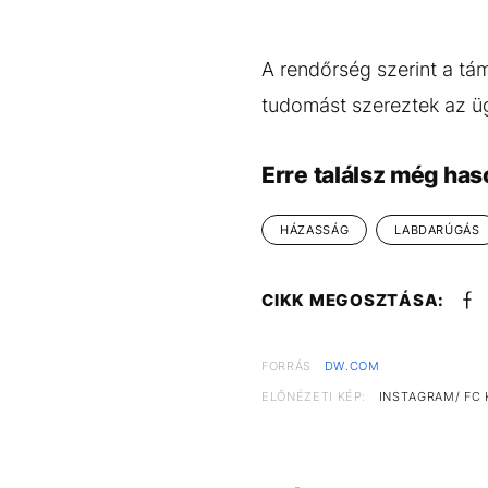
A rendőrség szerint a tám
tudomást szereztek az üg
Erre találsz még has
HÁZASSÁG
LABDARÚGÁS
CIKK MEGOSZTÁSA:
FORRÁS
DW.COM
ELŐNÉZETI KÉP:
INSTAGRAM/ FC 