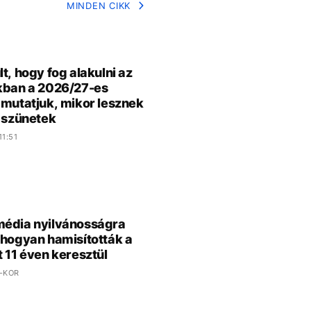
MINDEN CIKK
lt, hogy fog alakulni az
kban a 2026/27-es
 mutatjuk, mikor lesznek
i szünetek
11:51
édia nyilvánosságra
 hogyan hamisították a
t 11 éven keresztül
 -KOR