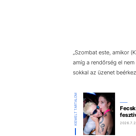
„Szombat este, amikor (Ka
amíg a rendőrség el nem 
sokkal az üzenet beérkez
KIEMELT TARTALOM
Fecsk
feszti
2026.7.2