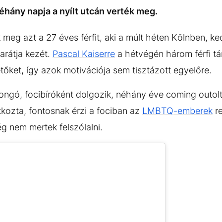
néhány napja a nyílt utcán verték meg.
k meg azt a 27 éves férfit, aki a múlt héten Kölnben, 
arátja kezét.
Pascal Kaiserre
a hétvégén három férfi tá
tőket, így azok motivációja sem tisztázott egyelőre.
jongó, focibíróként dolgozik, néhány éve coming outolt
tkozta, fontosnak érzi a fociban az
LMBTQ-emberek
re
ég nem mertek felszólalni.