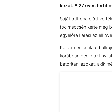
EGYÉB FORMÁTUMOK
REFRESHER
kezét. A 27 éves férfit 
Kiemelt tartalmak
Videó
Kvíz
Médiaajánlat
Impresszum
Saját otthona előtt verté
focimeccsén kérte meg b
egyelőre keresi az elköve
Kaiser nemcsak futballra
korábban pedig azt nyila
bátorítani azokat, akik m