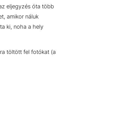
 az eljegyzés óta több
et, amikor náluk
ta ki, noha a hely
a töltött fel fotókat (a