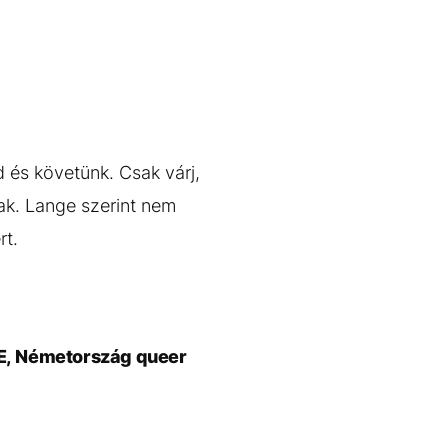
d és követünk. Csak várj,
ak. Lange szerint nem
rt.
LE, Németország queer