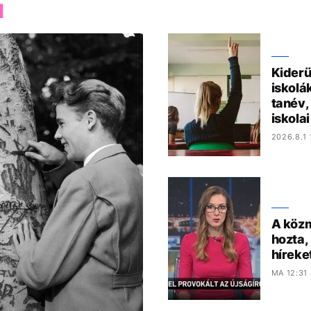
M
Kiderü
iskolá
tanév,
iskola
2026.8.1 
A közm
hozta,
híreke
MA 12:31