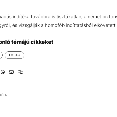
adás indítéka továbbra is tisztázatlan, a német bizton
yről, és vizsgálják a homofób indíttatásból elkövetet
onló témájú cikkeket
LMBTQ
KÖLN