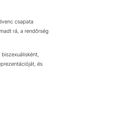
kedvenc csapata
madt rá, a rendőrség
 biszexuálisként,
prezentációját, és