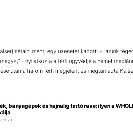
iser) sétálni ment, egy üzenetet kapott: »Látunk tége
megy«,” - nyilatkozta a férfi ügyvédje a német médián
ése után a három férfi megjelent és megtámadta Kaise
ék, bányagépek és hajnalig tartó rave: ilyen a WHO
válja
4 11:23