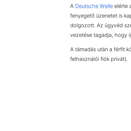
A
Deutsche Welle
elérte 
fenyegető üzenetet is kapo
dolgozott. Az ügyvéd szer
vezetése tagadja, hogy íg
A támadás után a férfit kó
felhasználói fiók privát).