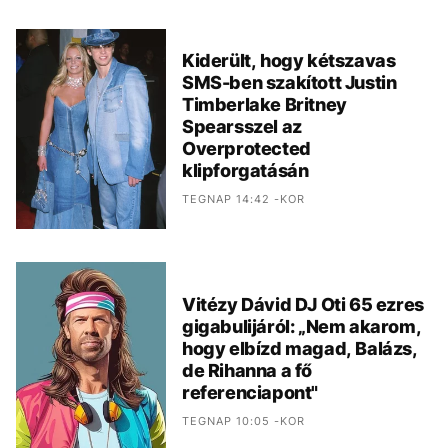
Kiderült, hogy kétszavas
SMS-ben szakított Justin
Timberlake Britney
Spearsszel az
Overprotected
klipforgatásán
TEGNAP 14:42 -KOR
Vitézy Dávid DJ Oti 65 ezres
gigabulijáról: „Nem akarom,
hogy elbízd magad, Balázs,
de Rihanna a fő
referenciapont"
TEGNAP 10:05 -KOR