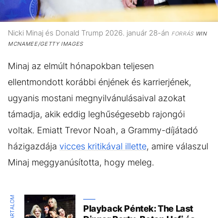
Nicki Minaj és Donald Trump 2026. január 28-án
FORRÁS
WIN
MCNAMEE/GETTY IMAGES
Minaj az elmúlt hónapokban teljesen
ellentmondott korábbi énjének és karrierjének,
ugyanis mostani megnyilvánulásaival azokat
támadja, akik eddig leghűségesebb rajongói
voltak. Emiatt Trevor Noah, a Grammy-díjátadó
házigazdája
vicces kritikával illette
, amire válaszul
Minaj meggyanúsította, hogy meleg.
Playback Péntek: The Last