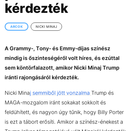
KÖZÉLET
UTAZÁS
kérdezték
ÉLETMÓD
DESIGN
BESZÉLGETÉSEK
ARCOK
ARCOK
NICKI MINAJ
VIDEÓ
TÖRTÉNETEK
A Grammy-, Tony- és Emmy-díjas színész
GASZTRO
mindig is őszinteségéről volt híres, és ezúttal
sem köntörfalazott, amikor Nicki Minaj Trump
iránti rajongásáról kérdezték.
Nicki Mina
j semmiből jött vonzalma
Trump és
MAGA-mozgalom iránt sokakat sokkolt és
feldühített, és nagyon úgy tűnik, hogy Billy Porter
is ezt a tábort erősíti. Amikor a színész-énekest a