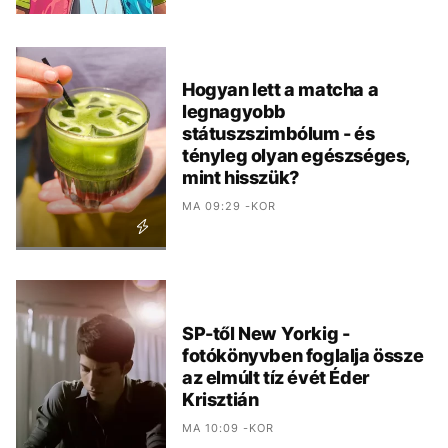
Hogyan lett a matcha a
legnagyobb
státuszszimbólum - és
tényleg olyan egészséges,
mint hisszük?
MA 09:29 -KOR
SP-től New Yorkig -
fotókönyvben foglalja össze
az elmúlt tíz évét Éder
Krisztián
MA 10:09 -KOR