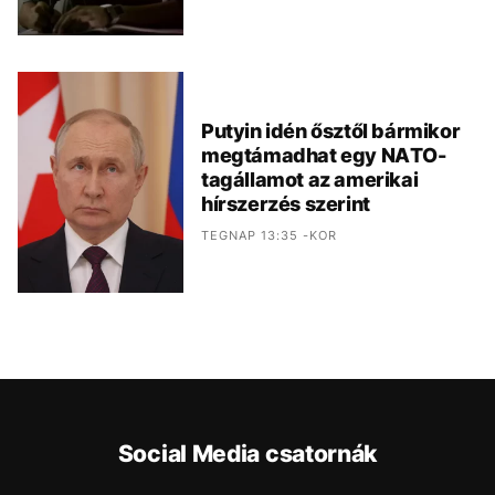
Putyin idén ősztől bármikor
megtámadhat egy NATO-
tagállamot az amerikai
hírszerzés szerint
TEGNAP 13:35 -KOR
Social Media csatornák