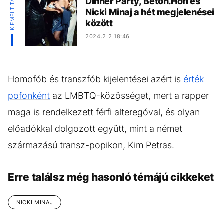
KIEMELT TARTALOM
Dinner Party, Beton.Hofi és
Nicki Minaj a hét megjelenései
között
2024.2.2 18:46
Homofób és transzfób kijelentései azért is
érték
pofonként
az LMBTQ-közösséget, mert a rapper
maga is rendelkezett férfi alteregóval, és olyan
előadókkal dolgozott együtt, mint a német
származású transz-popikon, Kim Petras.
Erre találsz még hasonló témájú cikkeket
NICKI MINAJ