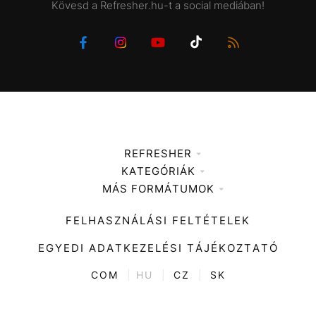
Kövesd a Refresher.hu-t a social mediában!
REFRESHER
KATEGÓRIÁK
Médiaajánlat
MÁS FORMÁTUMOK
Zene
Impresszum
Kiemelt tartalmak
Divat
FELHASZNÁLÁSI FELTÉTELEK
Videó
Kultúra
EGYEDI ADATKEZELÉSI TÁJÉKOZTATÓ
Kvíz
ENTR
COM
|
HU
|
CZ
|
SK
Film + sorozat