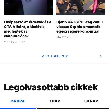
Elképesztő az érdeklődés a
Újabb KATSEYE-tag vonul
GTA VI iránt, a kiadót is
vissza: Sophia a mentális
meglepték az
egészségére koncentrál
előrendelések
MA 11:17 -KOR
MA 11:23 -KOR
MÉG TÖBB CIKK
Legolvasottabb cikkek
24 ÓRA
7 NAP
30 NAP