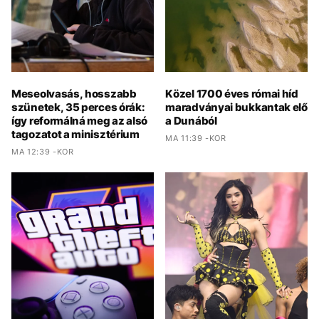
Meseolvasás, hosszabb
Közel 1700 éves római híd
szünetek, 35 perces órák:
maradványai bukkantak elő
így reformálná meg az alsó
a Dunából
tagozatot a minisztérium
MA 11:39 -KOR
MA 12:39 -KOR