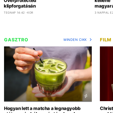
Overprotected
kellene
klipforgatásán
magyar
TEGNAP 14:42 -KOR
3 NAPPAL E
GASZTRO
FILM
MINDEN CIKK
Hogyan lett a matcha a legnagyobb
Chris