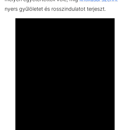
nyers gyűlöletet és rosszindulatot terjeszt.