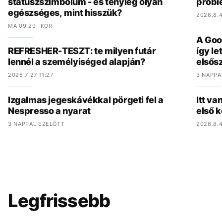
státuszszimbólum - és tényleg olyan
problé
egészséges, mint hisszük?
2026.8.4
MA 09:29 -KOR
A Goo
REFRESHER-TESZT: te milyen futár
így l
lennél a személyiséged alapján?
elsős
2026.7.27 11:27
3 NAPPA
Izgalmas jegeskávékkal pörgeti fel a
Itt va
Nespresso a nyarat
első 
3 NAPPAL EZELŐTT
2026.8.4
Legfrissebb