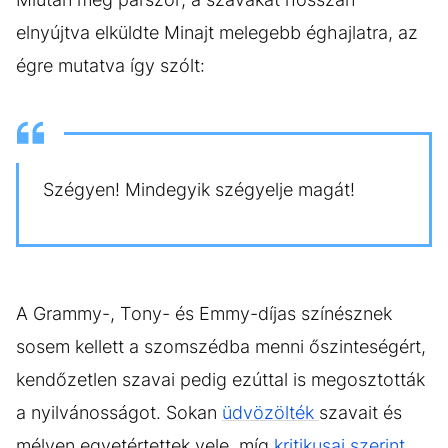
elnyújtva elküldte Minajt melegebb éghajlatra, az
égre mutatva így szólt:
Szégyen! Mindegyik szégyelje magát!
A Grammy-, Tony- és Emmy-díjas színésznek
sosem kellett a szomszédba menni őszinteségért,
kendőzetlen szavai pedig ezúttal is megosztották
a nyilvánosságot. Sokan
üdvözölték
szavait és
mélyen egyetértettek vele, míg
kritikusai szerint