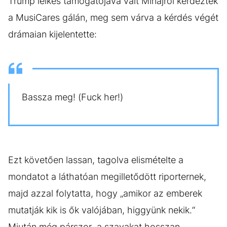
Trump lelkes támogatójává vált Minajról kérdezték
a MusiCares gálán, meg sem várva a kérdés végét
drámaian kijelentette:
Bassza meg! (Fuck her!)
Ezt követően lassan, tagolva elismételte a
mondatot a láthatóan megilletődött riporternek,
majd azzal folytatta, hogy „amikor az emberek
mutatják kik is ők valójában, higgyünk nekik.“
Miután még párszor, a szavakat hosszan