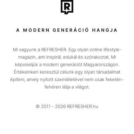
Tech-Tudomány
Sport
Társadalom
A MODERN GENERÁCIÓ HANGJA
Közélet
Mi vagyunk a REFRESHER. Egy olyan online lifestyle-
Utazás
magazin, ami inspirál, edukál és szórakoztat. Mi
Életmód
képviseljük a modern generációt Magyarországon.
Értékeinken keresztül célunk egy olyan társadalmat
Design
építeni, amely nyitott szemléletével nem csak feketén-
Beszélgetések
fehéren látja a világot.
Arcok
© 2011 - 2026 REFRESHER.hu
Videó
Történetek
Gasztro