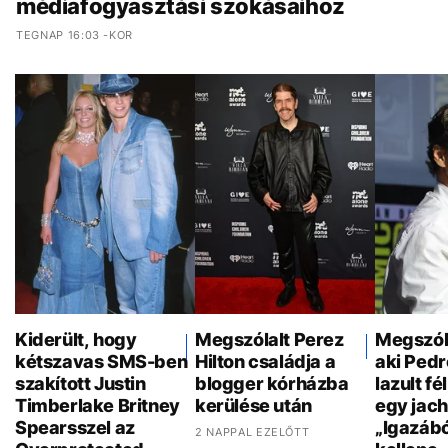
médiafogyasztási szokásaihoz
TEGNAP 16:03 -KOR
Kiderült, hogy
Megszólalt Perez
Megszóla
kétszavas SMS-ben
Hilton családja a
aki Pedr
szakított Justin
blogger kórházba
lazult f
Timberlake Britney
kerülése után
egy jach
Spearsszel az
„Igazáb
2 NAPPAL EZELŐTT