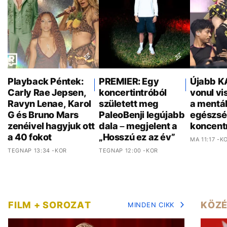
Playback Péntek:
PREMIER: Egy
Újabb K
Carly Rae Jepsen,
koncertintróból
vonul vi
Ravyn Lenae, Karol
született meg
a mentál
G és Bruno Mars
PaleoBenji legújabb
egészsé
zenéivel hagyjuk ott
dala – megjelent a
koncent
a 40 fokot
„Hosszú ez az év”
MA 11:17 -K
TEGNAP 13:34 -KOR
TEGNAP 12:00 -KOR
FILM + SOROZAT
KÖZÉ
MINDEN CIKK