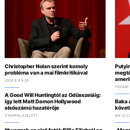
Christopher Nolan szerint komoly
Putyi
probléma van a mai filmkritikával
megtá
amerik
2026.8.4 9:36
TEGNAP 
A Good Will Huntingtól az Odüsszeiáig:
így lett Matt Damon Hollywood
Baka 
elsőszámú hazatérője
követ
3 NAPPAL EZELŐTT
MA 13:2