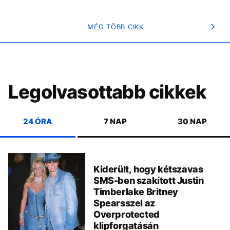
MÉG TÖBB CIKK
Legolvasottabb cikkek
24 ÓRA
7 NAP
30 NAP
Kiderült, hogy kétszavas
SMS-ben szakított Justin
Timberlake Britney
Spearsszel az
Overprotected
klipforgatásán