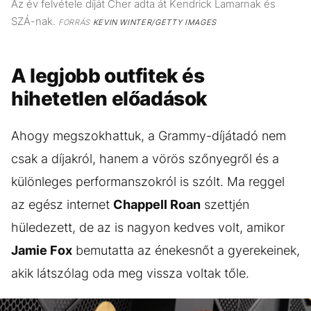
Az év felvétele díját Cher adta át Kendrick Lamarnak és
SZÁ-nak.
FORRÁS
KEVIN WINTER/GETTY IMAGES
A legjobb outfitek és
hihetetlen előadások
Ahogy megszokhattuk, a Grammy-díjátadó nem
csak a díjakról, hanem a vörös szőnyegről és a
különleges performanszokról is szólt. Ma reggel
az egész internet
Chappell Roan
szettjén
hüledezett, de az is nagyon kedves volt, amikor
Jamie Fox
bemutatta az énekesnőt a gyerekeinek,
akik látszólag oda meg vissza voltak tőle.