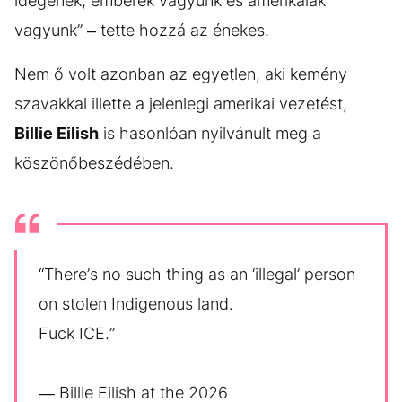
idegenek, emberek vagyunk és amerikaiak
vagyunk” – tette hozzá az énekes.
Nem ő volt azonban az egyetlen, aki kemény
szavakkal illette a jelenlegi amerikai vezetést,
Billie Eilish
is hasonlóan nyilvánult meg a
köszönőbeszédében.
“There’s no such thing as an ‘illegal’ person
on stolen Indigenous land.
Fuck ICE.”
— Billie Eilish at the 2026