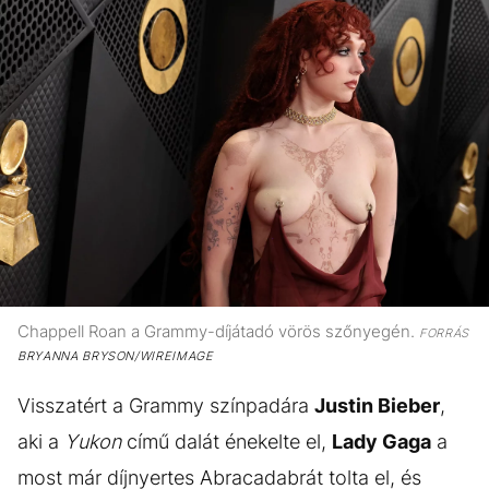
Chappell Roan a Grammy-díjátadó vörös szőnyegén.
FORRÁS
BRYANNA BRYSON/WIREIMAGE
Visszatért a Grammy színpadára
Justin Bieber
,
aki a
Yukon
című dalát énekelte el,
Lady Gaga
a
most már díjnyertes Abracadabrát tolta el, és