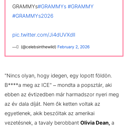
GRAMMYs
#GRAMMYs
#GRAMMY
#GRAMMYs2026
pic.twitter.com/Ji4dUVXdlI
— ً (@celebsinthewild)
February 2, 2026
"Nincs olyan, hogy idegen, egy lopott földön.
B****a meg az ICE" – mondta a popsztár, aki
ebben az évtizedben már harmadszor nyeri meg
az év dala díját. Nem ők ketten voltak az
egyetlenek, akik beszóltak az amerikai
vezetésnek, a tavaly berobbant
Olivia Dean,
a