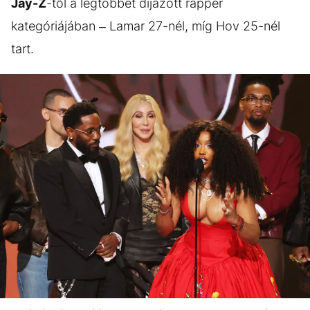
Jay-Z
-től a legtöbbet díjazott rapper
kategóriájában – Lamar 27-nél, míg Hov 25-nél
tart.