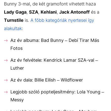
Bunny 3-mal, de két gramofont vihetett haza
Lady Gaga
,
SZA
,
Kehlani
,
Jack Antonoff
és a
Turnstile
is.
A főbb kategóriák nyertesei így
alakultak
:
Az év albuma: Bad Bunny – Debí Tirar Más
Fotos
Az év felvétele: Kendrick Lamar SZA-val –
Luther
Az év dala: Billie Eilish – Wildflower
Legjobb szóló popteljesítmény: Lola Young –
Messy