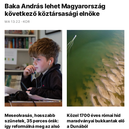
Baka András lehet Magyarország
következő köztársasági elnöke
MA 13:22 -KOR
Meseolvasás, hosszabb
Közel 1700 éves római híd
szünetek, 35 perces órák:
maradványai bukkantak elő
így reformálná meg az alsó
a Dunából