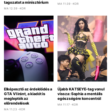
tagozatot a minisztérium
MA 11:39 -KOR
MA 12:39 -KOR
Elképesztő az érdeklődés a
Újabb KATSEYE-tag vonul
GTA VI iránt, a kiadót is
vissza: Sophia a mentális
meglepték az
egészségére koncentrál
előrendelések
MA 11:17 -KOR
MA 11:23 -KOR