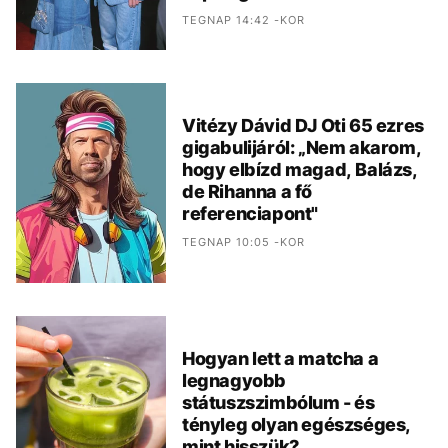
TEGNAP 14:42 -KOR
Vitézy Dávid DJ Oti 65 ezres
gigabulijáról: „Nem akarom,
hogy elbízd magad, Balázs,
de Rihanna a fő
referenciapont"
TEGNAP 10:05 -KOR
Hogyan lett a matcha a
legnagyobb
státuszszimbólum - és
tényleg olyan egészséges,
mint hisszük?