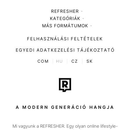
REFRESHER
KATEGÓRIÁK
Médiaajánlat
MÁS FORMÁTUMOK
Zene
Impresszum
Kiemelt tartalmak
Divat
FELHASZNÁLÁSI FELTÉTELEK
Videó
Kultúra
EGYEDI ADATKEZELÉSI TÁJÉKOZTATÓ
Kvíz
ENTR
COM
|
HU
|
CZ
|
SK
Film + sorozat
Tech-Tudomány
Sport
Társadalom
A MODERN GENERÁCIÓ HANGJA
Közélet
Mi vagyunk a REFRESHER. Egy olyan online lifestyle-
Utazás