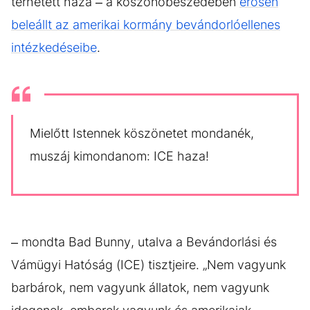
térhetett haza – a köszönőbeszédében
erősen
beleállt az amerikai kormány bevándorlóellenes
intézkedéseibe
.
Mielőtt Istennek köszönetet mondanék,
muszáj kimondanom: ICE haza!
– mondta Bad Bunny, utalva a Bevándorlási és
Vámügyi Hatóság (ICE) tisztjeire. „Nem vagyunk
barbárok, nem vagyunk állatok, nem vagyunk