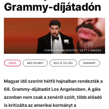
KÖZÉLET
UTAZÁS
Grammy-díjátadón
ÉLETMÓD
DESIGN
BESZÉLGETÉSEK
ARCOK
VIDEÓ
TÖRTÉNETEK
GASZTRO
FORRÁS KEVIN WINTER / GETTY IMAGES
ZENE
BAD BUNNY
BILLIE EILISH
GRAMMY
Magyar idő szerint hétfő hajnalban rendezték a
68. Grammy-díjátadót Los Angelesben. A gála
azonban nem csak a zenéről szólt, több előadó
is kritizálta az amerikai kormányt a