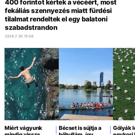
400 forintot kértek a vécéért, most
fekáliás szennyezés miatt fürdési
tilalmat rendeltek el egy balatoni
szabadstrandon
2026.7.30 15:56
Miért vágyunk
Bécset is sújtja a
Gólyák l
mindig vissza
hőhullám, így
egykori 