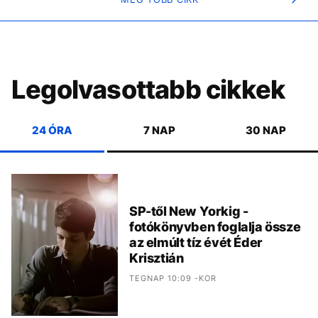
Legolvasottabb cikkek
24 ÓRA
7 NAP
30 NAP
SP-től New Yorkig -
fotókönyvben foglalja össze
az elmúlt tíz évét Éder
Krisztián
TEGNAP 10:09 -KOR