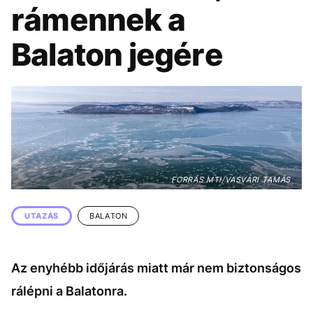
KÖZÉLET
UTAZÁS
rámennek a
ÉLETMÓD
DESIGN
Balaton jegére
BESZÉLGETÉSEK
ARCOK
VIDEÓ
TÖRTÉNETEK
GASZTRO
FORRÁS MTI/VASVÁRI TAMÁS
UTAZÁS
BALATON
Az enyhébb időjárás miatt már nem biztonságos
rálépni a Balatonra.