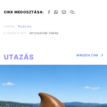
CIKK MEGOSZTÁSA:
FORRÁS
TELEX.HU
ELŐNÉZETI KÉP:
MTI/VASVÁRI TAMÁS
UTAZÁS
MINDEN CIKK