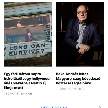
Egy férfi három napra
Baka András lehet
beköltözött egy hollywoodi
Magyarország következő
óriásplakátba a Netflix új
köztársasági elnöke
filmje miatt
TEGNAP 13:22 -KOR
TEGNAP 21:28 -KOR
MÉG TÖBB CIKK