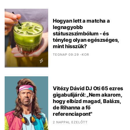
Hogyan lett a matcha a
legnagyobb
státuszszimbólum - és
tényleg olyan egészséges,
mint hisszük?
TEGNAP 09:29 -KOR
Vitézy Dávid DJ Oti 65 ezres
gigabulijáról: „Nem akarom,
hogy elbízd magad, Balázs,
de Rihanna a fő
referenciapont"
2 NAPPAL EZELŐTT