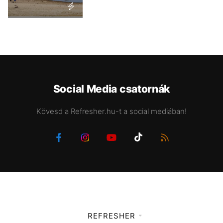
Social Media csatornák
Kövesd a Refresher.hu-t a social mediában!
REFRESHER