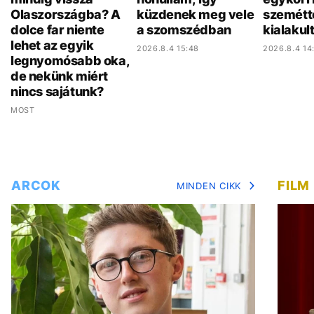
Olaszországba? A
küzdenek meg vele
szemétt
dolce far niente
a szomszédban
kialakul
lehet az egyik
2026.8.4 15:48
2026.8.4 14
legnyomósabb oka,
de nekünk miért
nincs sajátunk?
MOST
ARCOK
FILM
MINDEN CIKK