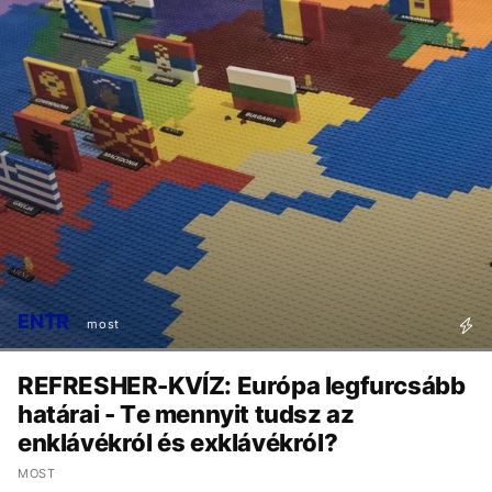
ENTR
most
REFRESHER-KVÍZ: Európa legfurcsább
határai - Te mennyit tudsz az
enklávékról és exklávékról?
MOST