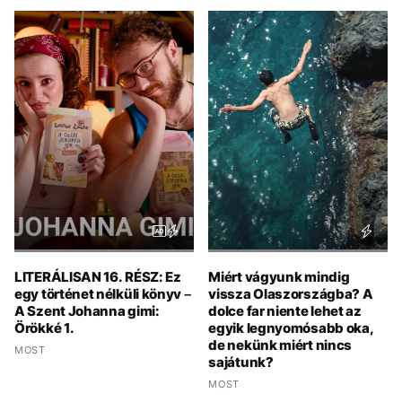
LITERÁLISAN 16. RÉSZ: Ez
Miért vágyunk mindig
egy történet nélküli könyv –
vissza Olaszországba? A
A Szent Johanna gimi:
dolce far niente lehet az
Örökké 1.
egyik legnyomósabb oka,
de nekünk miért nincs
MOST
sajátunk?
MOST