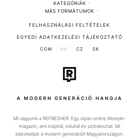
KATEGÓRIÁK
Médiaajánlat
MÁS FORMÁTUMOK
Zene
Impresszum
Kiemelt tartalmak
Divat
FELHASZNÁLÁSI FELTÉTELEK
Videó
Kultúra
EGYEDI ADATKEZELÉSI TÁJÉKOZTATÓ
Kvíz
ENTR
COM
|
HU
|
CZ
|
SK
Film + sorozat
Tech-Tudomány
Sport
Társadalom
A MODERN GENERÁCIÓ HANGJA
Közélet
Mi vagyunk a REFRESHER. Egy olyan online lifestyle-
Utazás
magazin, ami inspirál, edukál és szórakoztat. Mi
Életmód
képviseljük a modern generációt Magyarországon.