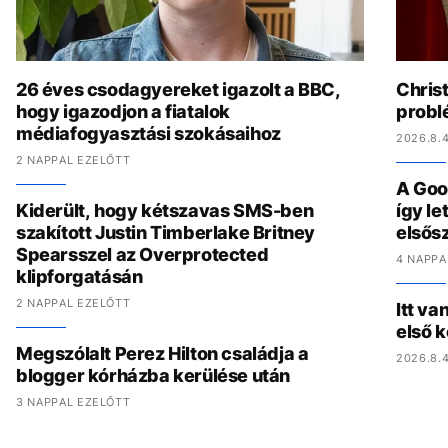
26 éves csodagyereket igazolt a BBC,
Chris
hogy igazodjon a fiatalok
problé
médiafogyasztási szokásaihoz
2026.8.4
2 NAPPAL EZELŐTT
A Goo
Kiderült, hogy kétszavas SMS-ben
így l
szakított Justin Timberlake Britney
elsős
Spearsszel az Overprotected
4 NAPPA
klipforgatásán
2 NAPPAL EZELŐTT
Itt va
első 
Megszólalt Perez Hilton családja a
2026.8.4
blogger kórházba kerülése után
3 NAPPAL EZELŐTT