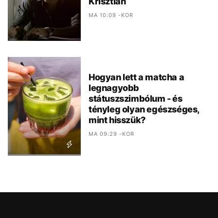
Krisztián
MA 10:09 -KOR
Hogyan lett a matcha a
legnagyobb
státuszszimbólum - és
tényleg olyan egészséges,
mint hisszük?
MA 09:29 -KOR