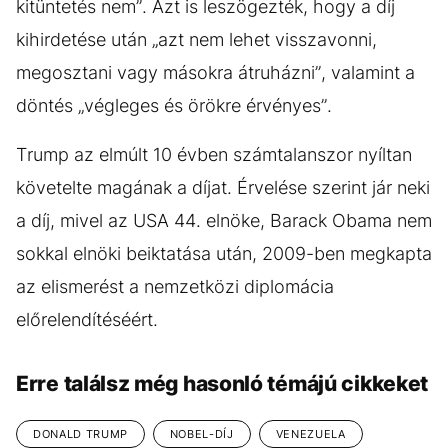
kitüntetés nem”. Azt is leszögezték, hogy a díj
kihirdetése után „azt nem lehet visszavonni,
megosztani vagy másokra átruházni”, valamint a
döntés „végleges és örökre érvényes”.
Trump az elmúlt 10 évben számtalanszor nyíltan
követelte magának a díjat. Érvelése szerint jár neki
a díj, mivel az USA 44. elnöke, Barack Obama nem
sokkal elnöki beiktatása után, 2009-ben megkapta
az elismerést a nemzetközi diplomácia
előrelendítéséért.
Erre találsz még hasonló témájú cikkeket
DONALD TRUMP
NOBEL-DÍJ
VENEZUELA