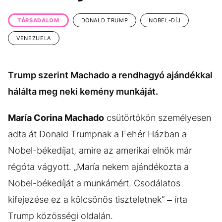
KÖZÉLET
UTAZÁS
TÁRSADALOM
DONALD TRUMP
NOBEL-DÍJ
ÉLETMÓD
DESIGN
VENEZUELA
BESZÉLGETÉSEK
ARCOK
VIDEÓ
TÖRTÉNETEK
Trump szerint Machado a rendhagyó ajándékkal
GASZTRO
hálálta meg neki kemény munkáját.
María Corina Machado
csütörtökön személyesen
adta át Donald Trumpnak a Fehér Házban a
Nobel-békedíjat, amire az amerikai elnök már
régóta vágyott. „María nekem ajándékozta a
Nobel-békedíját a munkámért. Csodálatos
kifejezése ez a kölcsönös tiszteletnek” – írta
Trump közösségi oldalán.