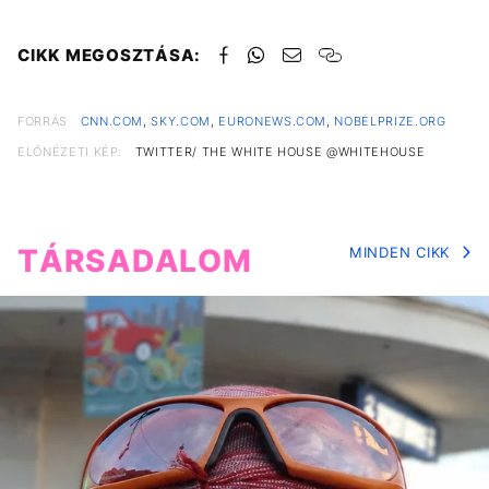
CIKK MEGOSZTÁSA:
FORRÁS
CNN.COM
,
SKY.COM
,
EURONEWS.COM
,
NOBELPRIZE.ORG
ELŐNÉZETI KÉP:
TWITTER/ THE WHITE HOUSE @WHITEHOUSE
TÁRSADALOM
MINDEN CIKK