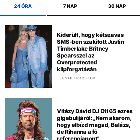
24 ÓRA
7 NAP
30 NAP
Kiderült, hogy kétszavas
SMS-ben szakított Justin
Timberlake Britney
Spearsszel az
Overprotected
klipforgatásán
TEGNAP 14:42 -KOR
Vitézy Dávid DJ Oti 65 ezres
gigabulijáról: „Nem akarom,
hogy elbízd magad, Balázs,
de Rihanna a fő
referenciapont"