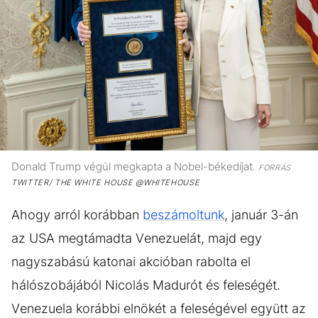
Donald Trump végül megkapta a Nobel-békedíjat.
FORRÁS
TWITTER/ THE WHITE HOUSE @WHITEHOUSE
Ahogy arról korábban
beszámoltunk
, január 3-án
az USA megtámadta Venezuelát, majd egy
nagyszabású katonai akcióban rabolta el
hálószobájából Nicolás Madurót és feleségét.
Venezuela korábbi elnökét a feleségével együtt az