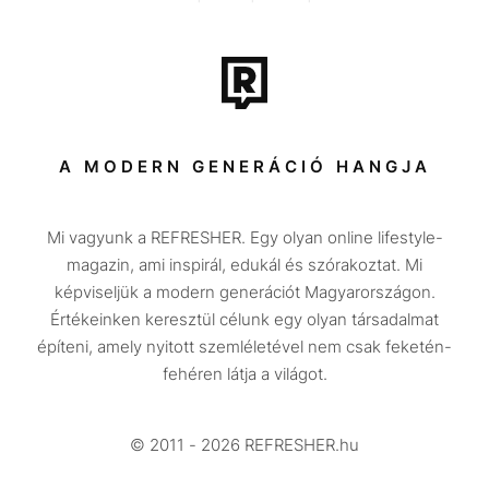
Film + sorozat
Tech-Tudomány
Sport
Társadalom
A MODERN GENERÁCIÓ HANGJA
Közélet
Mi vagyunk a REFRESHER. Egy olyan online lifestyle-
Utazás
magazin, ami inspirál, edukál és szórakoztat. Mi
Életmód
képviseljük a modern generációt Magyarországon.
Értékeinken keresztül célunk egy olyan társadalmat
Design
építeni, amely nyitott szemléletével nem csak feketén-
Beszélgetések
fehéren látja a világot.
Arcok
© 2011 - 2026 REFRESHER.hu
Videó