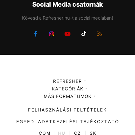
Social Media csatornák
Kövesd a Refresher.hu-t a social mediában!
REFRESHER
KATEGÓRIÁK
Médiaajánlat
MÁS FORMÁTUMOK
Zene
Impresszum
Kiemelt tartalmak
Divat
FELHASZNÁLÁSI FELTÉTELEK
Videó
Kultúra
EGYEDI ADATKEZELÉSI TÁJÉKOZTATÓ
Kvíz
ENTR
COM
|
HU
|
CZ
|
SK