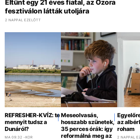
Eltűnt egy 21 éves fiatal, az Ozora
fesztiválon látták utoljára
2 NAPPAL EZELŐTT
REFRESHER-KVÍZ: te
Meseolvasás,
Egyelőr
mennyit tudsz a
hosszabb szünetek,
az albér
Dunáról?
35 perces órák: így
roham
reformálná meg az
MA 09:32 -KOR
2 NAPPAL E