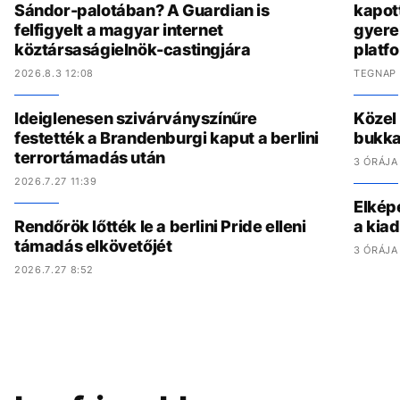
Sándor-palotában? A Guardian is
kapot
felfigyelt a magyar internet
gyere
köztársaságielnök-castingjára
platf
2026.8.3 12:08
TEGNAP 
Ideiglenesen szivárványszínűre
Közel
festették a Brandenburgi kaput a berlini
bukka
terrortámadás után
3 ÓRÁJA
2026.7.27 11:39
Elkép
Rendőrök lőtték le a berlini Pride elleni
a kia
támadás elkövetőjét
3 ÓRÁJA
2026.7.27 8:52