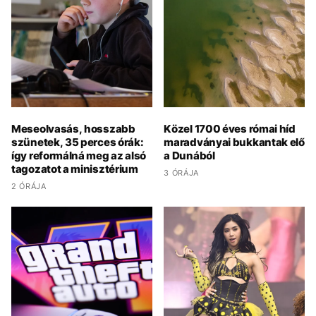
Meseolvasás, hosszabb
Közel 1700 éves római híd
szünetek, 35 perces órák:
maradványai bukkantak elő
így reformálná meg az alsó
a Dunából
tagozatot a minisztérium
3 ÓRÁJA
2 ÓRÁJA