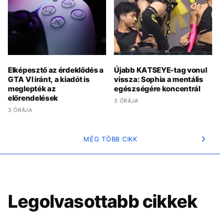
Elképesztő az érdeklődés a
Újabb KATSEYE-tag vonul
GTA VI iránt, a kiadót is
vissza: Sophia a mentális
meglepték az
egészségére koncentrál
előrendelések
3 ÓRÁJA
3 ÓRÁJA
MÉG TÖBB CIKK
Legolvasottabb cikkek