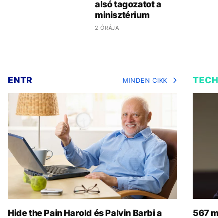
alsó tagozatot a
minisztérium
2 ÓRÁJA
ENTR
TEC
MINDEN CIKK
Hide the Pain Harold és Palvin Barbi a
567 mi