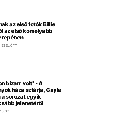
nak az első fotók Billie
ról az első komolyabb
zerepében
 EZELŐTT
n bizarr volt" - A
yok háza sztárja, Gayle
 a sorozat egyik
csább jelenetéről
16:09