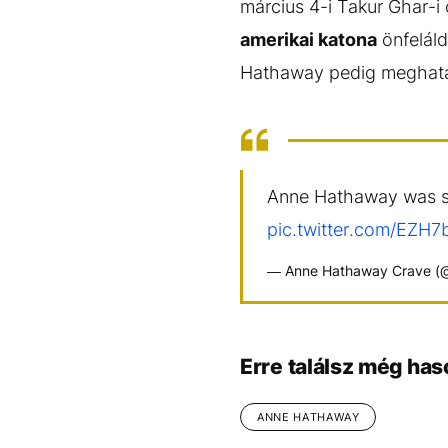
március 4-i Takur Ghar-i
amerikai katona
önfeláld
Hathaway pedig meghatár
Anne Hathaway was sp
pic.twitter.com/EZH7
— Anne Hathaway Crave (
Erre találsz még has
ANNE HATHAWAY