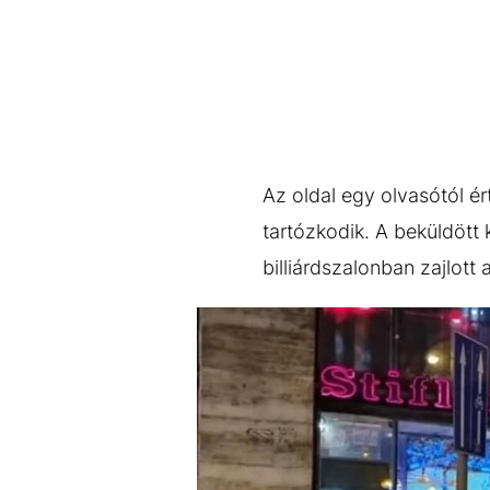
Az oldal egy olvasótól ér
tartózkodik. A beküldött 
billiárdszalonban zajlott 