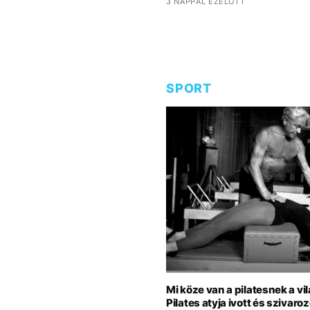
3 NAPPAL EZELŐTT
SPORT
Mi köze van a pilatesnek a v
Pilates atyja ivott és szivaro