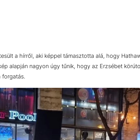
tesült a hírről, aki képpel támasztotta alá, hogy Hath
kép alapján nagyon úgy tűnik, hogy az Erzsébet körúton
a forgatás.