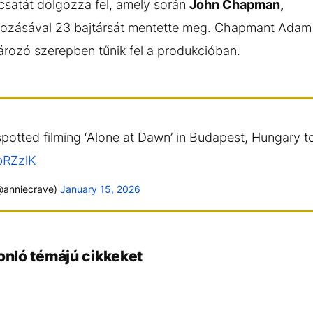
 csatát dolgozza fel, amely során
John Chapman,
ozásával 23 bajtársát mentette meg. Chapmant Adam D
ozó szerepben tűnik fel a produkcióban.
otted filming ‘Alone at Dawn’ in Budapest, Hungary t
bRZzlK
@anniecrave)
January 15, 2026
onló témájú cikkeket