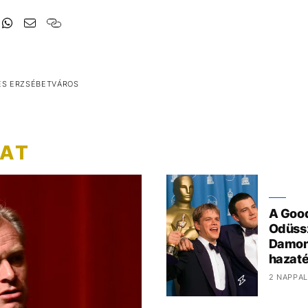
ES ERZSÉBETVÁROS
ZAT
A Good
Odüssz
Damon
hazaté
2 NAPPAL