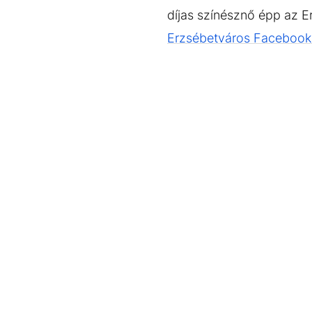
EGYÉB FORMÁTUMOK
REFRESHER
díjas színésznő épp az E
Kiemelt tartalmak
Videó
Kvíz
Médiaajánlat
Impresszum
Erzsébetváros Facebook