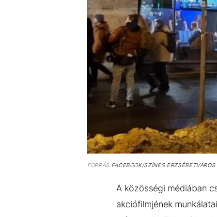
FORRÁS
FACEBOOK/SZÍNES ERZSÉBETVÁROS
A közösségi médiában cs
akciófilmjének munkálata