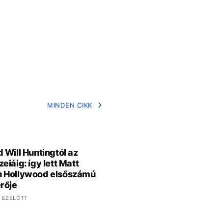
MINDEN CIKK
 Will Huntingtól az
eiáig: így lett Matt
 Hollywood elsőszámú
rője
 EZELŐTT