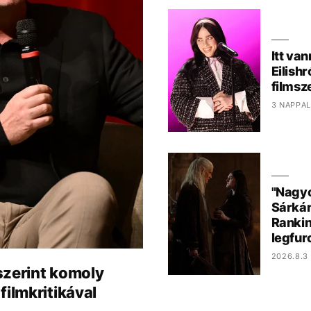
Itt van
Eilish
films
3 NAPPAL
"Nagyo
Sárkán
Rankin
legfur
2026.8.3 
szerint komoly
filmkritikával