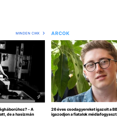
ARCOK
MINDEN CIKK
ilágháborúhoz? – A
26 éves csodagyereket igazolt a B
zott, de a hasizmán
igazodjon a fiatalok médiafogyasz