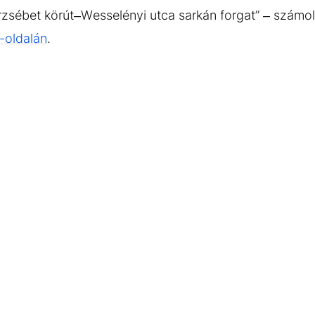
rzsébet körút–Wesselényi utca sarkán forgat” – számo
-oldalán
.