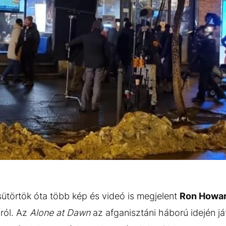
ütörtök óta több kép és videó is megjelent
Ron Howa
iról. Az
Alone at Dawn
az afganisztáni háború idején já