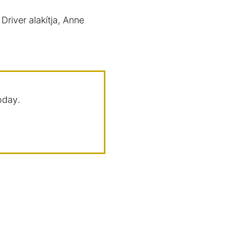
river alakítja, Anne
oday.