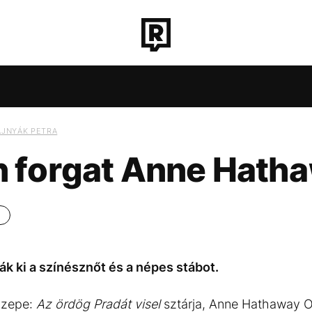
ROZAT
TECH-TUDOMÁNY
SPORT
TÁRSADALO
AJNYÁK PETRA
 forgat Anne Hath
S
CH-TUDOMÁNY
PARLAMENT
ENERGIAVÁLSÁG
SPORT
TÁRSADALOM
MTVA
KÖZÉLET
DUNA
UTAZÁS
ÉL
CH-TUDOMÁNY
SPORT
TÁRSADALOM
KÖZÉLET
UTAZÁS
ÉL
k ki a színésznőt és a népes stábot.
ZS
PARLAMENT
ENERGIAVÁLSÁG
MTVA
DUNA
özepe:
Az ördög Pradát visel
sztárja, Anne Hathaway O