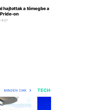
l hajtottak a tömegbe a
i Pride-on
 9:27
TECH-TUDOMÁNY
MINDEN CIKK
MIN