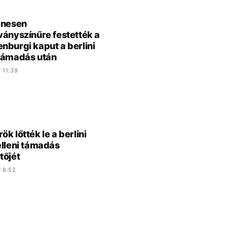
enesen
ványszínűre festették a
nburgi kaput a berlini
támadás után
 11:39
k lőtték le a berlini
elleni támadás
tőjét
 8:52