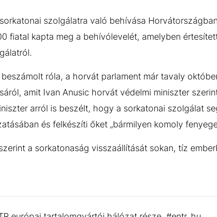
sorkatonai szolgálatra való behívása Horvátországba
0 fiatal kapta meg a behívólevelét, amelyben értesítet
gálatról.
eszámolt róla, a horvát parlament már tavaly októbe
sáról, amit Ivan Anusic horvát védelmi miniszter szerin
iszter arról is beszélt, hogy a sorkatonai szolgálat segí
atásában és felkészíti őket „bármilyen komoly fenyege
erint a sorkatonaság visszaállítását sokan, tíz embe
TR európai tartalomgyártói hálózat része. #entr_hu