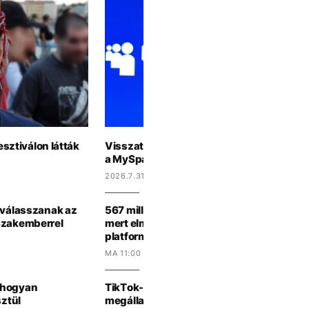
esztiválon látták
Visszatérhet az ikonikus közösségimédi
a MySpace
2026.7.31 11:23
t válasszanak az
567 millió dolláros rekordbírságot kapott 
Szakemberrel
mert elmulasztotta a gyerekek megfelelő
platformjain
MA 11:00 -KOR
 hogyan
TikTok-videók érkeznek a Disney+-ra egy
sztül
megállapodás részeként