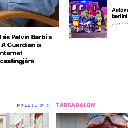
Autóva
berlin
2026.7.26
 és Palvin Barbi a
A Guardian is
internet
castingjára
TÁRSADALOM
MINDEN CIKK