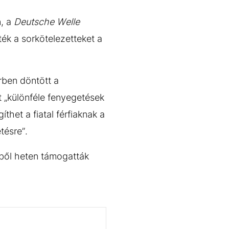
n, a
Deutsche Welle
ték a sorkötelezetteket a
rben döntött a
t „különféle fenyegetések
thet a fiatal férfiaknak a
tésre”.
rből heten támogatták