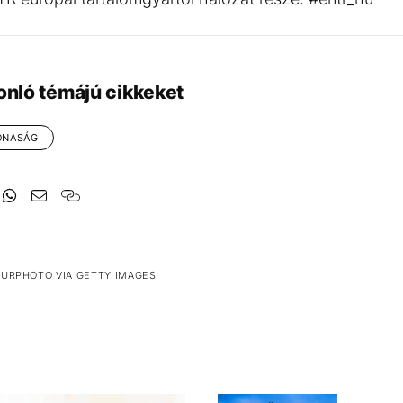
onló témájú cikkeket
ONASÁG
NURPHOTO VIA GETTY IMAGES