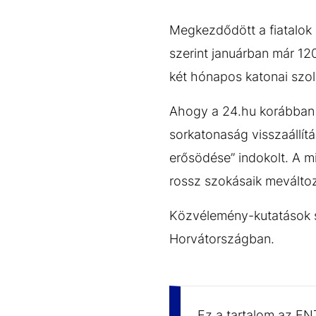
EGYÉB FORMÁTUMOK
REFRESHER
Kiemelt tartalmak
Videó
Kvíz
Médiaajánlat
Impresszum
Megkezdődött a fiatalok 
szerint januárban már 120
két hónapos katonai szol
Ahogy a 24.hu korábban b
sorkatonaság visszaállítá
erősödése” indokolt. A min
rossz szokásaik meváltoz
Közvélemény-kutatások sz
Horvátországban.
Ez a tartalom az EN