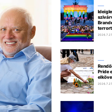
Ideigl
szivár
Brande
terror
2026.7.27
Rendőrö
Pride 
elköve
2026.7.27