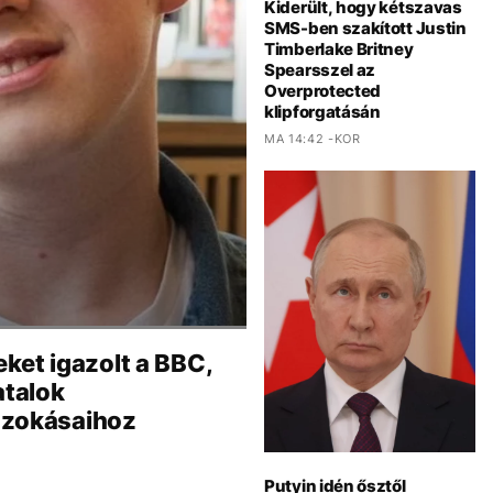
Kiderült, hogy kétszavas
SMS-ben szakított Justin
Timberlake Britney
Spearsszel az
Overprotected
klipforgatásán
MA 14:42 -KOR
ket igazolt a BBC,
atalok
szokásaihoz
Putyin idén ősztől