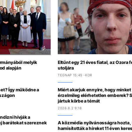
ormányából melyik
Eltűnt egy 21 éves fiatal, az Ozora f
od alapján
utoljára
TEGNAP 15:45 -KOR
et? Így működne a
Miért akarjuk ennyire, hogy minke
rszágon
érzelmileg elérhetetlen emberek? 
jártuk körbe a témát
2026.8.2 9:18
ndizni hívják a
új barátokat szereznek
A közmédia nyilvánosságra hozta,
hamisították a híreket 11 éven kere