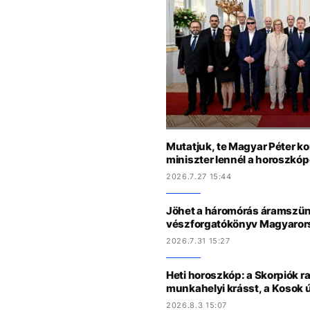
Mutatjuk, te Magyar Péter k
miniszter lennél a horoszkóp
2026.7.27 15:44
Jöhet a háromórás áramszün
vészforgatókönyv Magyaro
2026.7.31 15:27
Heti horoszkóp: a Skorpiók ra
munkahelyi krásst, a Kosok 
2026.8.3 15:07