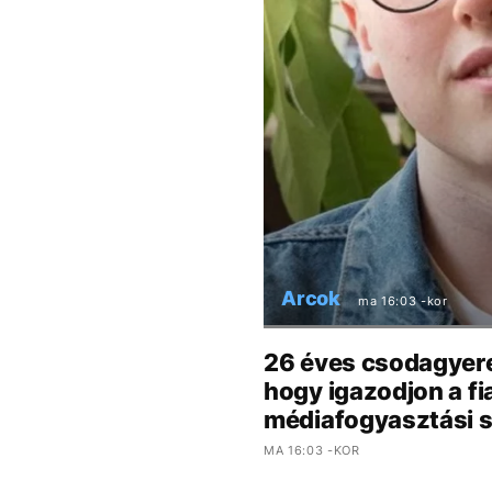
Arcok
ma 16:03 -kor
26 éves csodagyere
hogy igazodjon a fi
médiafogyasztási 
MA 16:03 -KOR