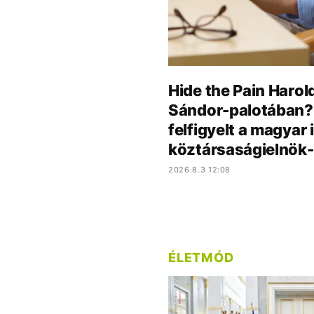
Hide the Pain Harold
Sándor-palotában? 
felfigyelt a magyar 
köztársaságielnök-
2026.8.3 12:08
ÉLETMÓD