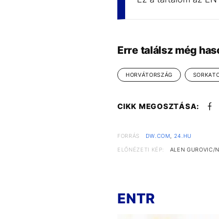
Erre találsz még has
HORVÁTORSZÁG
SORKAT
CIKK MEGOSZTÁSA:
FORRÁS
DW.COM
,
24.HU
ELŐNÉZETI KÉP:
ALEN GUROVIC/
ENTR