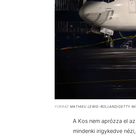
FORRÁS
MATHIEU LEWIS-ROLLAND/GETTY I
A Kos nem aprózza el az ü
mindenki irigykedve nézi,