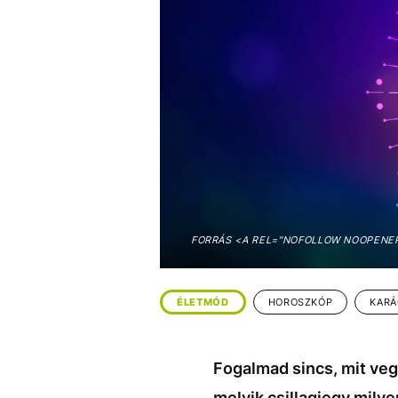
EGYÉB FORMÁTUMOK
REFRESHER
Kiemelt tartalmak
Videó
Kvíz
Médiaajánlat
Impresszum
FORRÁS <A REL="NOFOLLOW NOOPENER"
ÉLETMÓD
HOROSZKÓP
KAR
Fogalmad sincs, mit veg
melyik csillagjegy mily