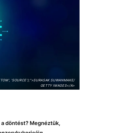
TTOM', 'SOURCE');">SURASAK SUWANMAKE/
GETTY IMAGES</A>
d a döntést? Megnéztük,
onzervkukoricáig.