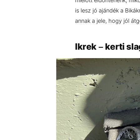
mielőtt eldöntenénk, miko
is lesz jó ajándék a Biká
annak a jele, hogy jól át
Ikrek – kerti sl