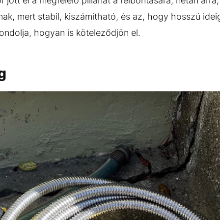
r jött el a megfelelő pillanat a felbontására, netán arr
knak, mert stabil, kiszámítható, és az, hogy hosszú idei
gondolja, hogyan is köteleződjön el.
ag