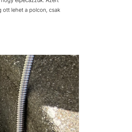
a, hogy elpecázzuk. Azért
g ott lehet a polcon, csak