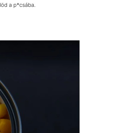
ldöd a p*csába.