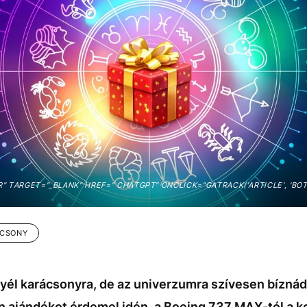
 TARGET="_BLANK" HREF=" CHATGPT" ONCLICK="GATRACK('ARTICLE', 'BO
ÁCSONY
yél karácsonyra, de az univerzumra szívesen bízná
en ajándékot érdemel idén, a Boeing 737 MAX-tól a k