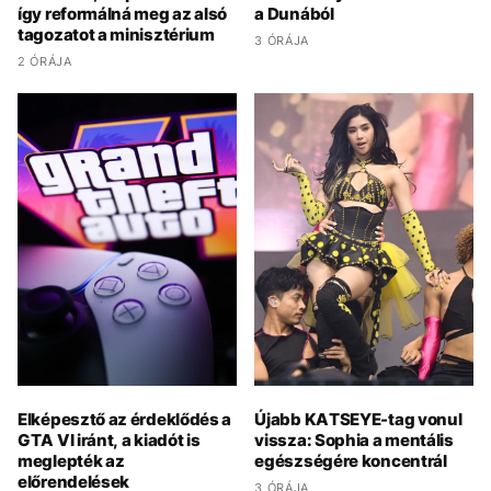
így reformálná meg az alsó
a Dunából
tagozatot a minisztérium
3 ÓRÁJA
2 ÓRÁJA
Elképesztő az érdeklődés a
Újabb KATSEYE-tag vonul
GTA VI iránt, a kiadót is
vissza: Sophia a mentális
meglepték az
egészségére koncentrál
előrendelések
3 ÓRÁJA