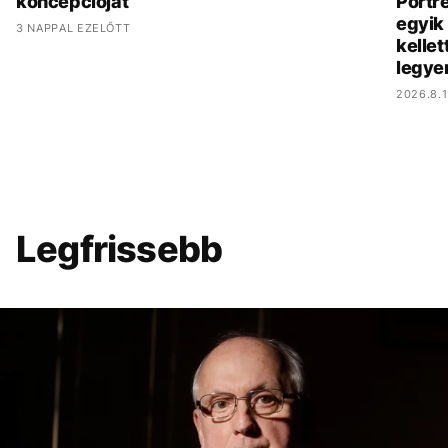
koncepcióját
Portré
egyik 
3 NAPPAL EZELŐTT
kelle
legye
2026.8.1
Legfrissebb