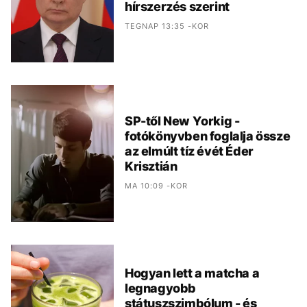
hírszerzés szerint
TEGNAP 13:35 -KOR
SP-től New Yorkig -
fotókönyvben foglalja össze
az elmúlt tíz évét Éder
Krisztián
MA 10:09 -KOR
Hogyan lett a matcha a
legnagyobb
státuszszimbólum - és