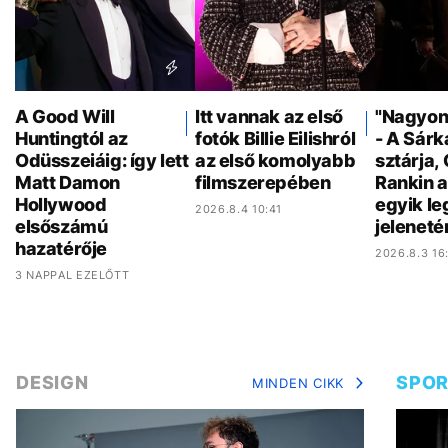
A Good Will
Itt vannak az első
"Nagyon 
Huntingtól az
fotók Billie Eilishról
- A Sár
Odüsszeiáig: így lett
az első komolyabb
sztárja,
Matt Damon
filmszerepében
Rankin a
Hollywood
egyik l
2026.8.4 10:41
elsőszámú
jeleneté
hazatérője
2026.8.3 16
3 NAPPAL EZELŐTT
DESIGN
SPO
MINDEN CIKK