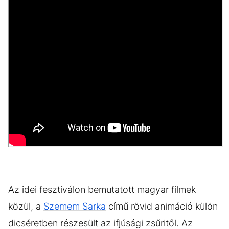
Az idei fesztiválon bemutatott magyar filmek
közül, a
Szemem Sarka
című rövid animáció külön
dicséretben részesült az ifjúsági zsűritől. Az