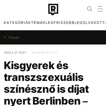
KATEGÓRIÁK
TÉMÁK
LEGFRISSEBB
LEGOLVASOTT
Vissza
2023.2.27 13:07
OLVASÁSI IDŐ 1:17
KATEGÓRIÁK
TÉMÁK
Kisgyerek és
ZENE
DUNA
DIVAT
KONCERT
transzszexuális
KULTÚRA
ENERGIAVÁLSÁG
ENTR
MADONNA
színésznő is díjat
FILM + SOROZAT
FIDESZ
TECH-TUDOMÁNY
CHRISTOPHER
NOLAN
nyert Berlinben –
SPORT
TÁRSADALOM
TIKTOK
HŐSÉG