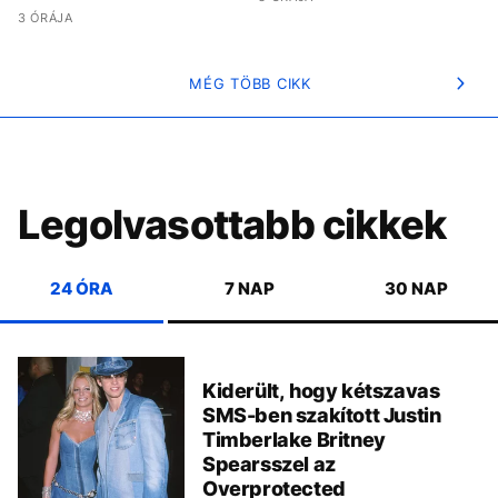
3 ÓRÁJA
MÉG TÖBB CIKK
Legolvasottabb cikkek
24 ÓRA
7 NAP
30 NAP
Kiderült, hogy kétszavas
SMS-ben szakított Justin
Timberlake Britney
Spearsszel az
Overprotected