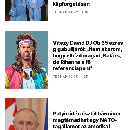
klipforgatásán
TEGNAP 14:42 -KOR
Vitézy Dávid DJ Oti 65 ezres
gigabulijáról: „Nem akarom,
hogy elbízd magad, Balázs,
de Rihanna a fő
referenciapont"
TEGNAP 10:05 -KOR
Putyin idén ősztől bármikor
megtámadhat egy NATO-
tagállamot az amerikai