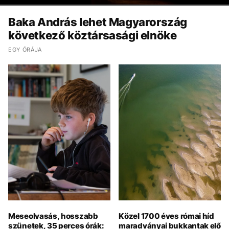
Baka András lehet Magyarország
következő köztársasági elnöke
EGY ÓRÁJA
Meseolvasás, hosszabb
Közel 1700 éves római híd
szünetek, 35 perces órák:
maradványai bukkantak elő