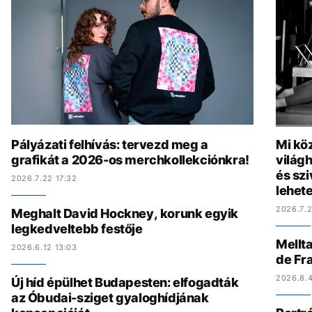
Pályázati felhívás: tervezd meg a
Mi köz
grafikát a 2026-os merchkollekciónkra!
világh
és szi
2026.7.22 17:32
lehete
2026.7.2
Meghalt David Hockney, korunk egyik
legkedveltebb festője
Mellta
2026.6.12 13:03
de Fr
2026.8.4
Új híd épülhet Budapesten: elfogadták
az Óbudai-sziget gyaloghídjának