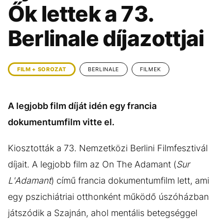
KÖZÉLET
UTAZÁS
Ők lettek a 73.
ÉLETMÓD
DESIGN
Berlinale díjazottjai
BESZÉLGETÉSEK
ARCOK
VIDEÓ
TÖRTÉNETEK
FILM + SOROZAT
BERLINALE
FILMEK
GASZTRO
A legjobb film díját idén egy francia
dokumentumfilm vitte el.
Kiosztották a 73. Nemzetközi Berlini Filmfesztivál
díjait. A legjobb film az On The Adamant (
Sur
L'Adamant
) című francia dokumentumfilm lett, ami
egy pszichiátriai otthonként működő úszóházban
játszódik a Szajnán, ahol mentális betegséggel