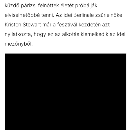
küzdő párizsi felnőttek életét próbálják
elviselhetőbbé tenni. Az idei Berlinale zsűrielnöke
Kristen Stewart már a fesztivál kezdetén azt
nyilatkozta, hogy ez az alkotás kiemelkedik az idei
mezőnyből.