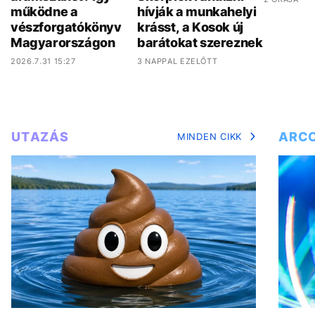
működne a
hívják a munkahelyi
vészforgatókönyv
krásst, a Kosok új
Magyarországon
barátokat szereznek
2026.7.31 15:27
3 NAPPAL EZELŐTT
UTAZÁS
ARC
MINDEN CIKK