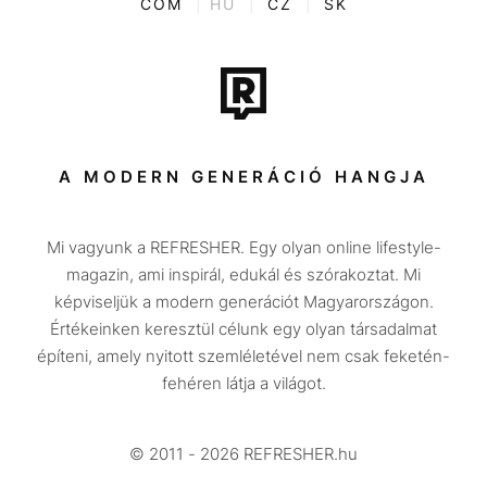
COM
|
HU
|
CZ
|
SK
Film + sorozat
Tech-Tudomány
Sport
Társadalom
A MODERN GENERÁCIÓ HANGJA
Közélet
Mi vagyunk a REFRESHER. Egy olyan online lifestyle-
Utazás
magazin, ami inspirál, edukál és szórakoztat. Mi
Életmód
képviseljük a modern generációt Magyarországon.
Értékeinken keresztül célunk egy olyan társadalmat
Design
építeni, amely nyitott szemléletével nem csak feketén-
Beszélgetések
fehéren látja a világot.
Arcok
© 2011 - 2026 REFRESHER.hu
Videó