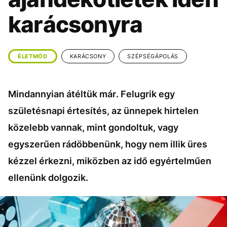
KÖZÉLET
UTAZÁS
karácsonyra
ÉLETMÓD
DESIGN
BESZÉLGETÉSEK
ARCOK
ÉLETMÓD
KARÁCSONY
SZÉPSÉGÁPOLÁS
VIDEÓ
TÖRTÉNETEK
GASZTRO
Mindannyian átéltük már. Felugrik egy
születésnapi értesítés, az ünnepek hirtelen
közelebb vannak, mint gondoltuk, vagy
egyszerűen rádöbbenünk, hogy nem illik üres
kézzel érkezni, miközben az idő egyértelműen
ellenünk dolgozik.