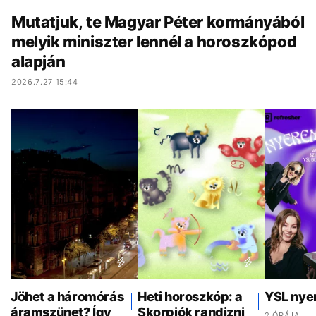
Mutatjuk, te Magyar Péter kormányából
melyik miniszter lennél a horoszkópod
alapján
2026.7.27 15:44
Jöhet a háromórás
Heti horoszkóp: a
YSL nye
áramszünet? Így
Skorpiók randizni
2 ÓRÁJA