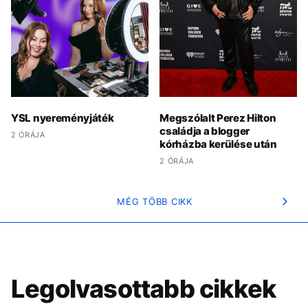
YSL nyereményjáték
Megszólalt Perez Hilton
családja a blogger
2 ÓRÁJA
kórházba kerülése után
2 ÓRÁJA
MÉG TÖBB CIKK
Legolvasottabb cikkek