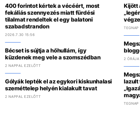
400 forintot kértek a vécéért, most
Kijött
fekáliás szennyezés miatt fürdési
„legér
tilalmat rendeltek el egy balatoni
végzet
szabadstrandon
TEGNAP 
2026.7.30 15:56
Megszó
Bécset is sújtja a hőhullám, így
blogg
küzdenek meg vele a szomszédban
2 ÓRÁJA
2 NAPPAL EZELŐTT
Megszó
Gólyák lepték el az egykori kiskunhalasi
lazult
szeméttelep helyén kialakult tavat
„Igaz
magy
2 NAPPAL EZELŐTT
TEGNAP 