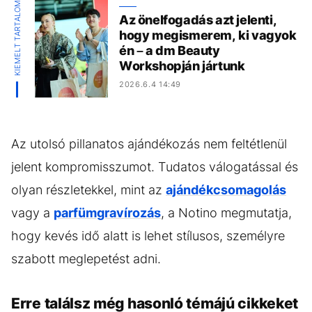
KIEMELT TARTALOM
Az önelfogadás azt jelenti,
hogy megismerem, ki vagyok
én – a dm Beauty
Workshopján jártunk
2026.6.4 14:49
Az utolsó pillanatos ajándékozás nem feltétlenül
jelent kompromisszumot. Tudatos válogatással és
olyan részletekkel, mint az
ajándékcsomagolás
vagy a
parfümgravírozás
, a Notino megmutatja,
hogy kevés idő alatt is lehet stílusos, személyre
szabott meglepetést adni.
Erre találsz még hasonló témájú cikkeket