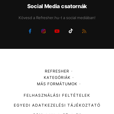
Social Media csatornák
Kövesd a Refresher.hu-t a social mediában!
REFRESHER
KATEGÓRIÁK
Médiaajánlat
MÁS FORMÁTUMOK
Zene
Impresszum
Kiemelt tartalmak
Divat
FELHASZNÁLÁSI FELTÉTELEK
Videó
Kultúra
EGYEDI ADATKEZELÉSI TÁJÉKOZTATÓ
Kvíz
ENTR