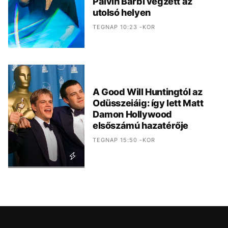
Palvin Barbi végzett az
utolsó helyen
TEGNAP 10:23 -KOR
A Good Will Huntingtól az
Odüsszeiáig: így lett Matt
Damon Hollywood
elsőszámú hazatérője
TEGNAP 15:50 -KOR