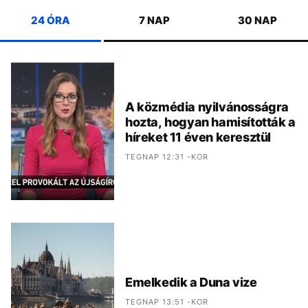
24 ÓRA
7 NAP
30 NAP
A közmédia nyilvánosságra
hozta, hogyan hamisították a
híreket 11 éven keresztül
TEGNAP 12:31 -KOR
Emelkedik a Duna vize
TEGNAP 13:51 -KOR