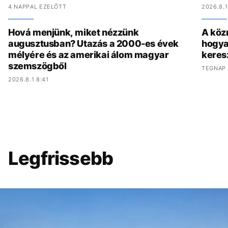
4 NAPPAL EZELŐTT
2026.8.1
Hová menjünk, miket nézzünk
A köz
augusztusban? Utazás a 2000-es évek
hogya
mélyére és az amerikai álom magyar
keres
szemszögből
TEGNAP 
2026.8.1 8:41
Legfrissebb