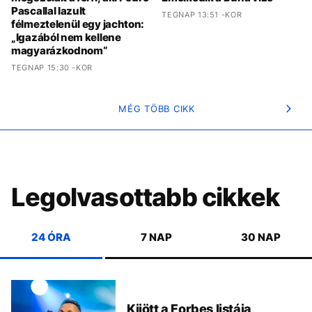
Pascallal lazult
TEGNAP 13:51 -KOR
félmeztelenül egy jachton:
„Igazából nem kellene
magyarázkodnom“
TEGNAP 15:30 -KOR
MÉG TÖBB CIKK
Legolvasottabb cikkek
24 ÓRA
7 NAP
30 NAP
Kijött a Forbes listája