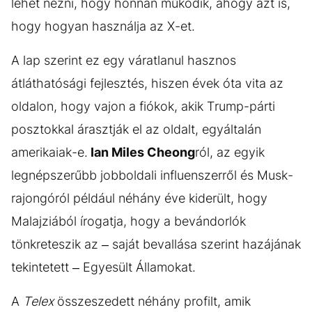
lehet nézni, hogy honnan működik, ahogy azt is,
hogy hogyan használja az X-et.
A lap szerint ez egy váratlanul hasznos
átláthatósági fejlesztés, hiszen évek óta vita az
oldalon, hogy vajon a fiókok, akik Trump-párti
posztokkal árasztják el az oldalt, egyáltalán
amerikaiak-e.
Ian Miles Cheong
ról, az egyik
legnépszerűbb jobboldali influenszerről és Musk-
rajongóról például néhány éve kiderült, hogy
Malajziából írogatja, hogy a bevándorlók
tönkreteszik az – saját bevallása szerint hazájának
tekintetett – Egyesült Államokat.
A
Telex
összeszedett néhány profilt, amik