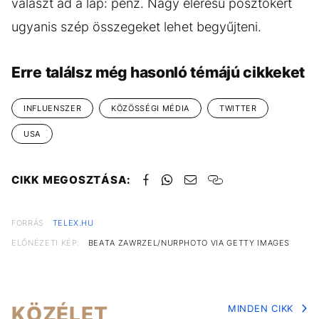
választ ad a lap: pénz. Nagy elérésű posztokért
ugyanis szép összegeket lehet begyűjteni.
Erre találsz még hasonló témájú cikkeket
INFLUENSZER
KÖZÖSSÉGI MÉDIA
TWITTER
USA
CIKK MEGOSZTÁSA:
FORRÁS
TELEX.HU
ELŐNÉZETI KÉP:
BEATA ZAWRZEL/NURPHOTO VIA GETTY IMAGES
KÖZÉLET
MINDEN CIKK