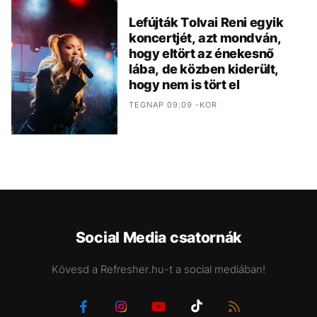
Lefújták Tolvai Reni egyik
koncertjét, azt mondván,
hogy eltört az énekesnő
lába, de közben kiderült,
hogy nem is tört el
TEGNAP 09:09 -KOR
Social Media csatornák
Kövesd a Refresher.hu-t a social mediában!