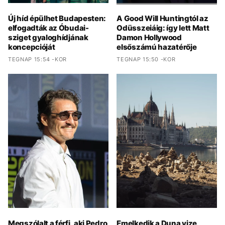
Új híd épülhet Budapesten:
A Good Will Huntingtól az
elfogadták az Óbudai-
Odüsszeiáig: így lett Matt
sziget gyaloghídjának
Damon Hollywood
koncepcióját
elsőszámú hazatérője
TEGNAP 15:54 -KOR
TEGNAP 15:50 -KOR
Megszólalt a férfi, aki Pedro
Emelkedik a Duna vize