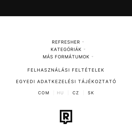
REFRESHER
KATEGÓRIÁK
Médiaajánlat
MÁS FORMÁTUMOK
Zene
Impresszum
Kiemelt tartalmak
Divat
FELHASZNÁLÁSI FELTÉTELEK
Videó
Kultúra
EGYEDI ADATKEZELÉSI TÁJÉKOZTATÓ
Kvíz
ENTR
COM
|
HU
|
CZ
|
SK
Film + sorozat
Tech-Tudomány
Sport