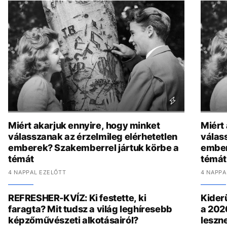
Miért akarjuk ennyire, hogy minket
Miért
válasszanak az érzelmileg elérhetetlen
válas
emberek? Szakemberrel jártuk körbe a
ember
témát
témát
4 NAPPAL EZELŐTT
4 NAPPA
REFRESHER-KVÍZ: Ki festette, ki
Kiderü
faragta? Mit tudsz a világ leghíresebb
a 202
képzőművészeti alkotásairól?
leszne