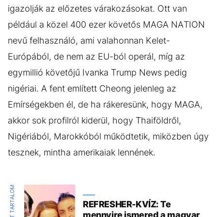
igazolják az előzetes várakozásokat. Ott van
például a közel 400 ezer követős MAGA NATION
nevű felhasználó, ami valahonnan Kelet-
Európából, de nem az EU-ból operál, míg az
egymillió követőjű Ivanka Trump News pedig
nigériai. A fent említett Cheong jelenleg az
Emírségekben él, de ha rákeresünk, hogy MAGA,
akkor sok profilról kiderül, hogy Thaiföldről,
Nigériából, Marokkóból működtetik, miközben úgy
tesznek, mintha amerikaiak lennének.
KIEMELT TARTALOM
REFRESHER-KVÍZ: Te
mennyire ismered a magyar