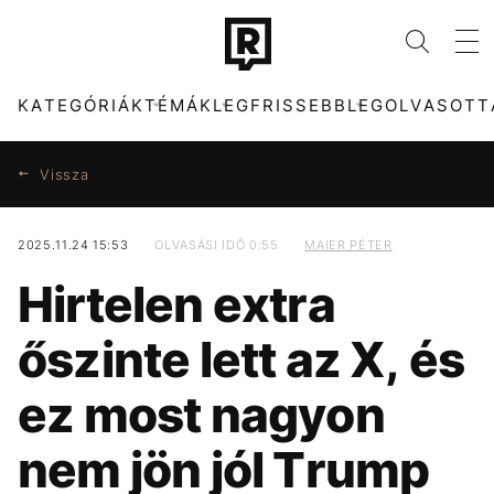
KATEGÓRIÁK
TÉMÁK
LEGFRISSEBB
LEGOLVASOTT
Vissza
2025.11.24 15:53
OLVASÁSI IDŐ 0:55
MAIER PÉTER
KATEGÓRIÁK
TÉMÁK
Hirtelen extra
ZENE
FIDESZ
DIVAT
MAJKA
őszinte lett az X, és
KULTÚRA
SZIGET FESZTIVÁL
ENTR
ENERGIAVÁLSÁG
ez most nagyon
FILM + SOROZAT
ARIANA GRANDE
TECH-TUDOMÁNY
KONCERT
nem jön jól Trump
SPORT
HALÁL
TÁRSADALOM
SEBESTYÉN BALÁZS