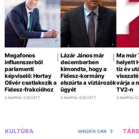
Megafonos
Lázár János már
Ma már 
influenszerből
decemberben
helyett 
parlamenti
kimondta, hogy a
tíz év ut
képviselő: Hortay
Fidesz-kormány
visszaté
Olivér csatlakozik a
elszúrta a víztározók
várja a 
Fidesz-frakcióhoz
ügyét
TV2-n
3 NAPPAL EZELŐTT
3 NAPPAL EZELŐTT
3 NAPPAL E
KULTÚRA
TÁR
MINDEN CIKK