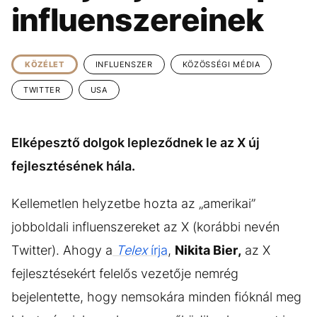
KÖZÉLET
UTAZÁS
influenszereinek
ÉLETMÓD
DESIGN
BESZÉLGETÉSEK
ARCOK
KÖZÉLET
INFLUENSZER
KÖZÖSSÉGI MÉDIA
VIDEÓ
TÖRTÉNETEK
TWITTER
USA
GASZTRO
Elképesztő dolgok lepleződnek le az X új
fejlesztésének hála.
Kellemetlen helyzetbe hozta az „amerikai”
jobboldali influenszereket az X (korábbi nevén
Twitter). Ahogy a
Telex
írja
,
Nikita Bier,
az X
fejlesztésekért felelős vezetője nemrég
bejelentette, hogy nemsokára minden fióknál meg