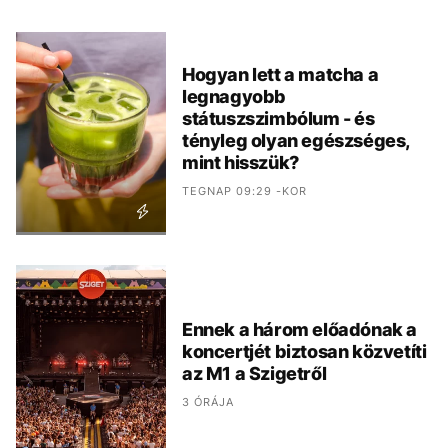
Hogyan lett a matcha a
legnagyobb
státuszszimbólum - és
tényleg olyan egészséges,
mint hisszük?
TEGNAP 09:29 -KOR
Ennek a három előadónak a
koncertjét biztosan közvetíti
az M1 a Szigetről
3 ÓRÁJA