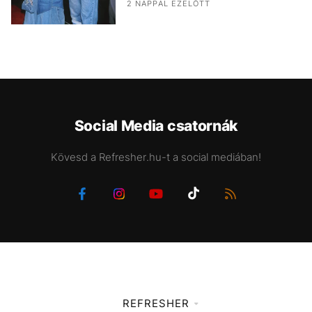
2 NAPPAL EZELŐTT
Social Media csatornák
Kövesd a Refresher.hu-t a social mediában!
REFRESHER