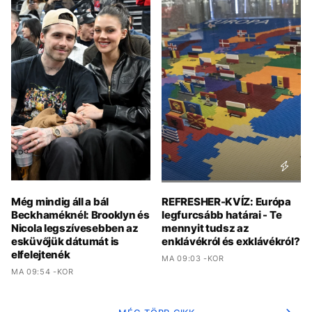
Még mindig áll a bál
REFRESHER-KVÍZ: Európa
Beckhaméknél: Brooklyn és
legfurcsább határai - Te
Nicola legszívesebben az
mennyit tudsz az
esküvőjük dátumát is
enklávékról és exklávékról?
elfelejtenék
MA 09:03 -KOR
MA 09:54 -KOR