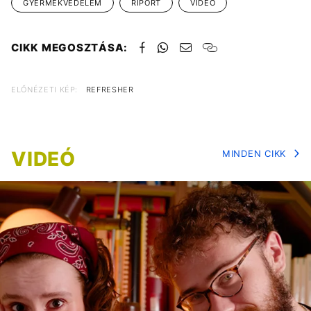
GYERMEKVÉDELEM
RIPORT
VIDEÓ
CIKK MEGOSZTÁSA:
ELŐNÉZETI KÉP:
REFRESHER
VIDEÓ
MINDEN CIKK