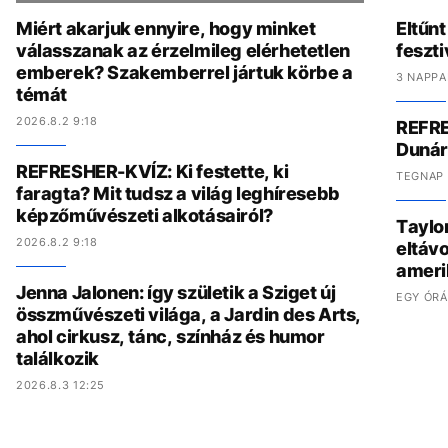
Miért akarjuk ennyire, hogy minket
Eltűnt
válasszanak az érzelmileg elérhetetlen
feszti
emberek? Szakemberrel jártuk körbe a
3 NAPPA
témát
2026.8.2 9:18
REFRE
Dunár
REFRESHER-KVÍZ: Ki festette, ki
TEGNAP 
faragta? Mit tudsz a világ leghíresebb
képzőművészeti alkotásairól?
Taylo
2026.8.2 9:18
eltávo
ameri
Jenna Jalonen: így születik a Sziget új
EGY ÓRÁ
összművészeti világa, a Jardin des Arts,
ahol cirkusz, tánc, színház és humor
találkozik
2026.8.3 12:25