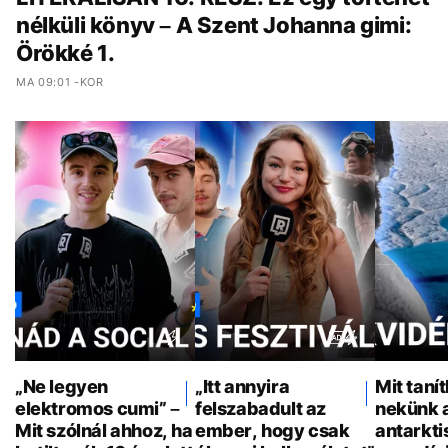
nélküli könyv – A Szent Johanna gimi:
Örökké 1.
MA 09:01 -KOR
„Ne legyen
„Itt annyira
Mit taní
elektromos cumi” –
felszabadult az
nekünk 
Mit szólnál ahhoz, ha
ember, hogy csak
antarkti