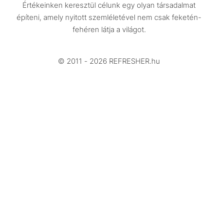
Értékeinken keresztül célunk egy olyan társadalmat
Design
építeni, amely nyitott szemléletével nem csak feketén-
Beszélgetések
fehéren látja a világot.
Arcok
© 2011 - 2026 REFRESHER.hu
Videó
Történetek
Gasztro