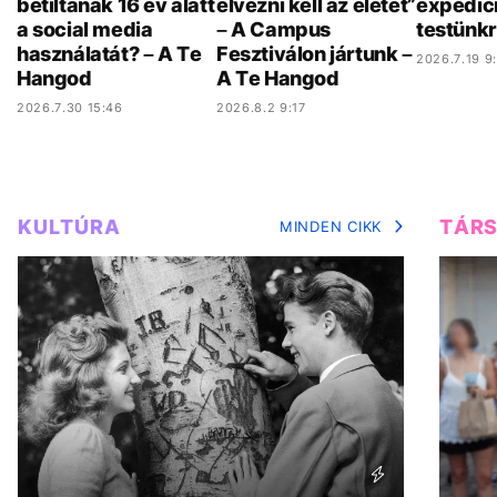
betiltanák 16 év alatt
élvezni kell az életet”
expedíci
a social media
– A Campus
testünkr
használatát? – A Te
Fesztiválon jártunk –
2026.7.19 9
Hangod
A Te Hangod
2026.7.30 15:46
2026.8.2 9:17
KULTÚRA
TÁR
MINDEN CIKK