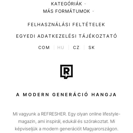
KATEGÓRIÁK
Médiaajánlat
MÁS FORMÁTUMOK
Zene
Impresszum
Kiemelt tartalmak
Divat
FELHASZNÁLÁSI FELTÉTELEK
Videó
Kultúra
EGYEDI ADATKEZELÉSI TÁJÉKOZTATÓ
Kvíz
ENTR
COM
|
HU
|
CZ
|
SK
Film + sorozat
Tech-Tudomány
Sport
Társadalom
A MODERN GENERÁCIÓ HANGJA
Közélet
Mi vagyunk a REFRESHER. Egy olyan online lifestyle-
Utazás
magazin, ami inspirál, edukál és szórakoztat. Mi
Életmód
képviseljük a modern generációt Magyarországon.