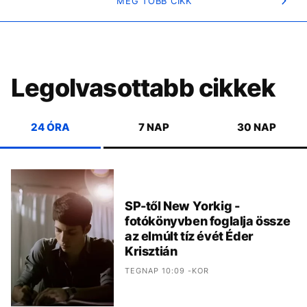
MÉG TÖBB CIKK
Legolvasottabb cikkek
24 ÓRA
7 NAP
30 NAP
SP-től New Yorkig -
fotókönyvben foglalja össze
az elmúlt tíz évét Éder
Krisztián
TEGNAP 10:09 -KOR