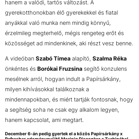
hanem a valódi, tartós változást. A
gyerekotthonokban élő gyerekekkel és fiatal
anyákkal való munka nem mindig könnyű,
érzelmileg megterhelő, mégis rengeteg erőt és
közösséget ad mindenkinek, aki részt vesz benne.
A videóban
Szabó Tímea
alapító,
Szalma Réka
önkéntes és
Borókai Fruzsina
segítő konzulens
mesélnek arról, hogyan indult a Papírsárkány,
milyen kihívásokkal találkoznak a
mindennapokban, és miért tartják fontosnak, hogy
a segítség soha ne csak egy alkalom legyen,
hanem kapcsolat, ami megtart.
December 6-án pedig gyertek el a közös Papírsárkány x
Refresher adománygyűjtő Morinig Disconkra a Turbinába!