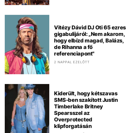
Vitézy Dávid DJ Oti 65 ezres
gigabulijáról: „Nem akarom,
hogy elbízd magad, Balázs,
de Rihanna a fő
referenciapont"
2 NAPPAL EZELŐTT
Kiderült, hogy kétszavas
SMS-ben szakított Justin
Timberlake Britney
Spearsszel az
Overprotected
klipforgatásán