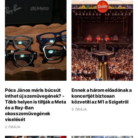
Pócs János máris búcsút
Ennek a három előadónak a
inthet új szemüvegének? -
koncertjét biztosan
Több helyen is tiltják a Meta
közvetíti az M1 a Szigetről
és a Ray-Ban
3 ÓRÁJA
okosszemüvegének
viselését
2 ÓRÁJA