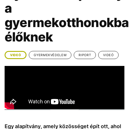
KÖZÉLET
UTAZÁS
a
ÉLETMÓD
DESIGN
gyermekotthonokb
BESZÉLGETÉSEK
ARCOK
élőknek
VIDEÓ
TÖRTÉNETEK
GASZTRO
VIDEÓ
GYERMEKVÉDELEM
RIPORT
VIDEÓ
Egy alapítvány, amely közösséget épít ott, ahol