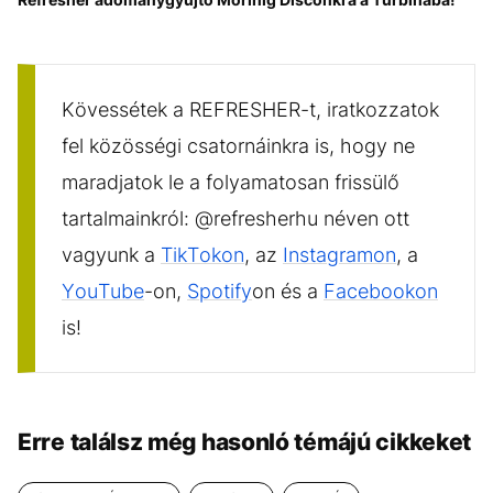
Kövessétek a REFRESHER-t, iratkozzatok
fel közösségi csatornáinkra is, hogy ne
maradjatok le a folyamatosan frissülő
tartalmainkról: @refresherhu néven ott
vagyunk a
TikTokon
, az
Instagramon
, a
YouTube
-on,
Spotify
on és a
Facebookon
is!
Erre találsz még hasonló témájú cikkeket