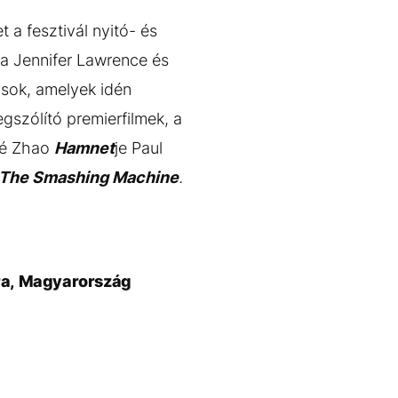
 a fesztivál nyitó- és
s a Jennifer Lawrence és
ások, amelyek idén
gszólító premierfilmek, a
loé Zhao
Hamnet
je Paul
The Smashing Machine
.
ira, Magyarország