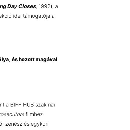
ng Day Closes
,
1992), a
ekció idei támogatója a
rálya, és hozott magával
hont a BIFF HUB szakmai
osecutors
filmhez
ő, zenész és egykori