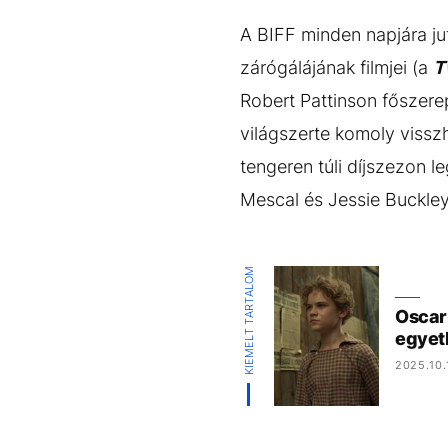
A BIFF minden napjára jut
zárógálájának filmjei (a
T
Robert Pattinson főszere
világszerte komoly vissz
tengeren túli díjszezon 
Mescal és Jessie Buckley
KIEMELT TARTALOM
Oscar
egyetl
2025.10.