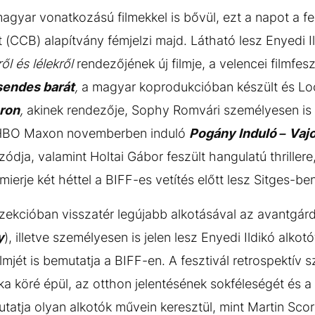
gyar vonatkozású filmekkel is bővül, ezt a napot a fesz
(CCB) alapítvány fémjelzi majd. Látható lesz Enyedi 
ől és lélekről
rendezőjének új filmje, a velencei filmfesz
endes barát
,
a magyar koprodukcióban készült és Lo
ron
,
akinek rendezője, Sophy Romvári személyesen is elk
z HBO Maxon novemberben induló
Pogány Induló – Vaj
zódja, valamint Holtai Gábor feszült hangulatú thrillere
ierje két héttel a BIFF-es vetítés előtt lesz Sitges-ben
szekcióban visszatér legújabb alkotásával az avantgárd
y
), illetve személyesen is jelen lesz Enyedi Ildikó alkot
 filmjét is bemutatja a BIFF-en. A fesztivál retrospektí
ka köré épül, az otthon jelentésének sokféleségét és a
tatja olyan alkotók művein keresztül, mint Martin Scor