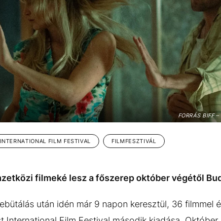
FORRÁS BIFF 
 INTERNATIONAL FILM FESTIVAL
FILMFESZTIVÁL
zetközi filmeké lesz a főszerep október végétől Bu
ebütálás után idén már 9 napon keresztül, 36 filmmel é
t International Film Festival második kiadása. Október