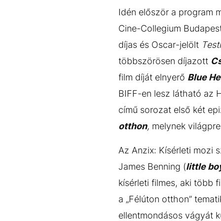
Idén először a program ma
Cine-Collegium Budapest 
díjas és Oscar-jelölt
Testr
többszörösen díjazott
Cs
film díját elnyerő
Blue He
BIFF-en lesz látható a
című sorozat első két epi
otthon
,
melynek világprem
Az Anzix: Kísérleti mozi 
James Benning (
little bo
kísérleti filmes, aki több
a „Félúton otthon” temati
ellentmondásos vágyát ku