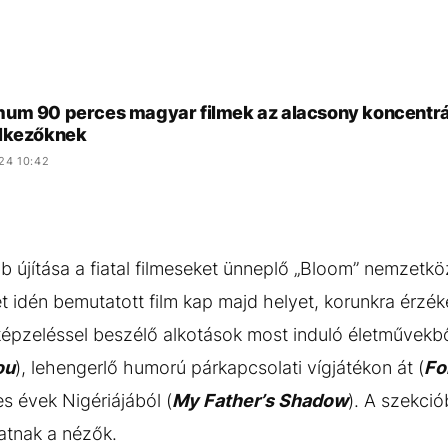
um 90 perces magyar filmek az alacsony koncentr
lkezőknek
24 10:42
b újítása a fiatal filmeseket ünneplő „Bloom” nemzetkö
idén bemutatott film kap majd helyet, korunkra érzék
képzeléssel beszélő alkotások most induló életművekből
ou
), lehengerlő humorú párkapcsolati vígjátékon át (
Fo
es évek Nigériájából (
My Father’s Shadow
). A szekció
atnak a nézők.