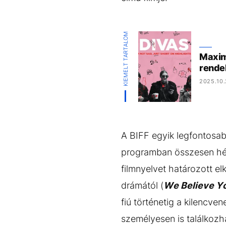
KIEMELT TARTALOM
Maxim
rende
2025.10.
A BIFF egyik legfontosab
programban összesen hét 
filmnyelvet határozott el
drámától (
We Believe Y
fiú történetig a kilencven
személyesen is találkozh