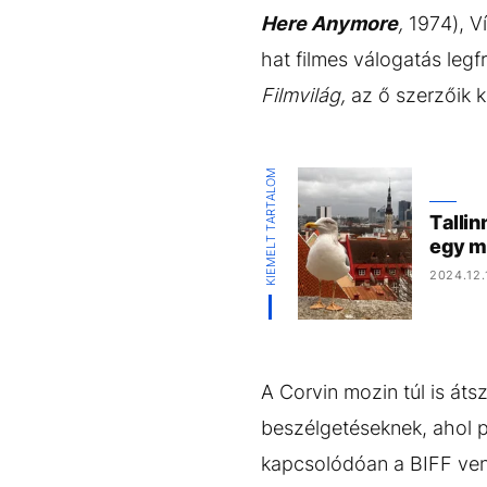
Here Anymore
,
1974), Ví
hat filmes válogatás legf
Filmvilág,
az ő szerzőik k
KIEMELT TARTALOM
Tallin
egy m
2024.12.
A Corvin mozin túl is át
beszélgetéseknek, ahol 
kapcsolódóan a BIFF ven