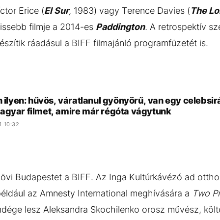
ctor Erice (
El Sur
,
1983) vagy Terence Davies (
The Lo
rissebb filmje a 2014-es
Paddington
.
A retrospektív sz
észítik ráadásul a BIFF filmajánló programfüzetét is.
n ilyen: hűvös, váratlanul gyönyörű, van egy celebsi
agyar filmet, amire már régóta vágytunk
1 10:32
szövi Budapestet a BIFF. Az Inga Kultúrkávézó ad ott
például az Amnesty International meghívására a
Two Pr
dége lesz Aleksandra Skochilenko orosz művész, költ