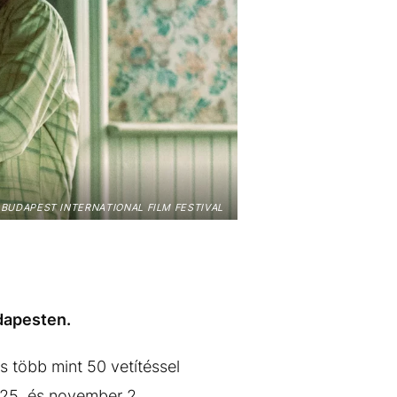
– BUDAPEST INTERNATIONAL FILM FESTIVAL
dapesten.
s több mint 50 vetítéssel
 25. és november 2.