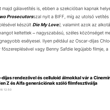
 majd gálavetítés is, ebben a szekcióban kapnak helyet
wo Prosecutors
szal nyit a BIFF, míg az utolsó vetíté
plésével készült
Die My Love
)
, valamint azok az alkot
hangot keltettek – nagyszabású, széles közönséget me
legnagyobb esélyesei. Ilyen például az Oscar-díjas Ch
 főszereplésével vagy Benny Safdie legújabb filmje, a
-díjas rendezővel és celluloid álmokkal vár a Cinem
en Z és Alfa generációnak szóló filmfesztiválja
16 12:50