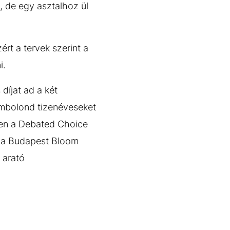
l, de egy asztalhoz ül
ért a tervek szerint a
i.
díjat ad a két
ilmbolond tizenéveseket
sen a Debated Choice
a) a Budapest Bloom
 arató