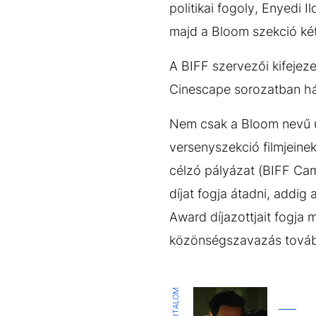
politikai fogoly, Enyedi I
majd a Bloom szekció két 
A BIFF szervezői kifejezet
Cinescape sorozatban hár
Nem csak a Bloom nevű új 
versenyszekció filmjeine
célzó pályázat (BIFF Ca
díjat fogja átadni, addig
Award díjazottjait fogja 
közönségszavazás továb