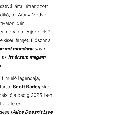
tivál által létrehozott
Ildikó, az Arany Medve-
tiválon idén
carnóban a legjobb első
íséri filmjét. Először a
on mit mondana
anya
, az
Itt érzem magam
.
 film élő legendája,
ótársa,
Scott Barley
skót
v szekciója pedig 2025-ben
 hazatérés
sese (
Alice Doesn’t Live