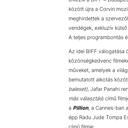
között újra a Corvin mozi
meghirdettek a szervezők
vendégek, exkluzív külső 
A teljes programbontás é
Az idei BIFF válogatása ö
közönségkedvenc filmeket.
műveket, amelyek a világ 
bemutatott alkotás közöt
baleset),
Jafar Panahi r
más választás
) című fil
a
Pillion
,
a Cannes-ban a 
épp Radu Jude Tompa Es
című filmje.