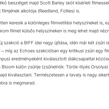
ldikó beszélget majd Scott Barley skót kísérleti filmesse
filmjének alkotója (Reedland, Follies) is.
ten keresik a különleges filmvetítési helyszíneket is, ez
om filmet külsős helyszíneken is meg lehet majd nézn
szekció a BIFF idei nagy újítása, idén már két zsűri is 
k – míg az Echoes szekcióban egy kritikusi zsűri egy f
mpus) eredményeként kiválasztott diákcsapattal közö
 a Bloom külön zsűrije (zsűrielnök: Török-Illyés Orsoly
majd kiválasztani. Természetesen a tavaly is nagy sikert
bra is megmarad.