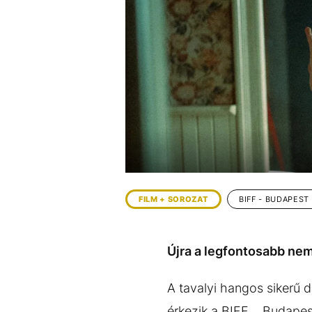
EGYÉB FORMÁTUMOK
REFRESHER
Kiemelt tartalmak
Videó
Kvíz
Médiaajánlat
Impresszum
FILM + SOROZAT
BIFF - BUDAPEST
Újra a legfontosabb nem
A tavalyi hangos sikerű d
érkezik a BIFF – Budapes