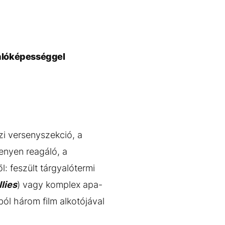
álóképességgel
zi versenyszekció, a
enyen reagáló, a
: feszült tárgyalótermi
llies
) vagy komplex apa-
ból három film alkotójával