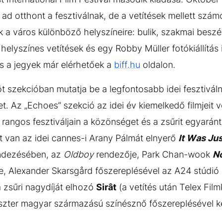
 ad otthont a fesztiválnak, de a vetítések mellett szám
 a város különböző helyszíneire: bulik, szakmai beszél
helyszínes vetítések és egy Robby Müller fotókiállítás 
s a jegyek már elérhetőek a
biff.hu
oldalon.
t szekcióban mutatja be a legfontosabb idei fesztivál
 Az „Echoes” szekció az idei év kiemelkedő filmjeit vo
rangos fesztiváljain a közönséget és a zsűrit egyaránt
t van az idei cannes-i Arany Pálmát elnyerő
It Was Ju
endezésében, az
Oldboy
rendezője, Park Chan-wook
N
mje, Alexander Skarsgård főszereplésével az A24 stúdi
zsűri nagydíját elhozó
Sirât
(a vetítés után Telex Fil
zter magyar származású színésznő főszereplésével k