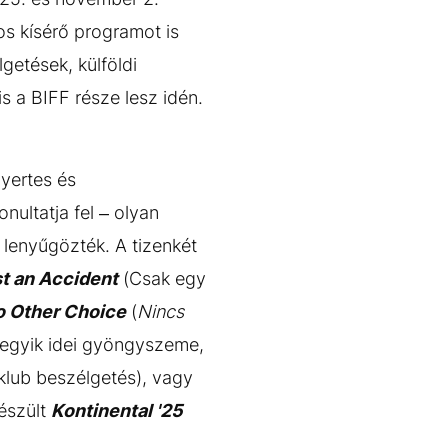
os kísérő programot is
getések, külföldi
is a BIFF része lesz idén.
nyertes és
nultatja fel – olyan
 lenyűgözték. A tizenkét
st an Accident
(Csak egy
o Other Choice
(
Nincs
ó egyik idei gyöngyszeme,
mklub beszélgetés), vagy
észült
Kontinental '25