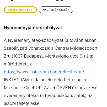
KÖZÉLET
UTAZÁS
FILM + SOROZAT
NYEREMÉNYJÁTÉK
ÉLETMÓD
DESIGN
BESZÉLGETÉSEK
ARCOK
Nyereményjáték-szabályzat
VIDEÓ
TÖRTÉNETEK
A Nyereményjáték-szabályzat (a továbbiakban:
GASZTRO
Szabályzat) vonatkozik a Central Médiacsoport
Zrt. (1037 Budapest, Montevideo utca 9.) által
működtetett, a
https://www.instagram.com/refresherhu/
INSTAGRAM-oldalon elérhető Refresher x
Mozinet - CinePOP, AZÚR ÖSVÉNY elnevezésű
nyereményjátékra (a továbbiakban: Játék) az
alábbi feltételekkel.