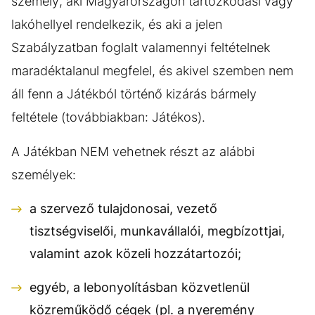
személy, aki Magyarországon tartózkodási vagy
lakóhellyel rendelkezik, és aki a jelen
Szabályzatban foglalt valamennyi feltételnek
maradéktalanul megfelel, és akivel szemben nem
áll fenn a Játékból történő kizárás bármely
feltétele (továbbiakban: Játékos).
A Játékban NEM vehetnek részt az alábbi
személyek:
a szervező tulajdonosai, vezető
tisztségviselői, munkavállalói, megbízottjai,
valamint azok közeli hozzátartozói;
egyéb, a lebonyolításban közvetlenül
közreműködő cégek (pl. a nyeremény