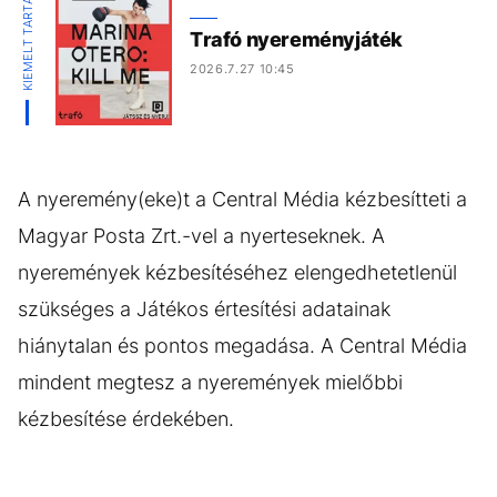
KIEMELT TARTALOM
Trafó nyereményjáték
2026.7.27 10:45
A nyeremény(eke)t a Central Média kézbesítteti a
Magyar Posta Zrt.-vel a nyerteseknek. A
nyeremények kézbesítéséhez elengedhetetlenül
szükséges a Játékos értesítési adatainak
hiánytalan és pontos megadása. A Central Média
mindent megtesz a nyeremények mielőbbi
kézbesítése érdekében.