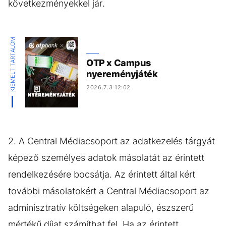
következményekkel jár.
KIEMELT TARTALOM
OTP x Campus
nyereményjáték
2026.7.3 12:02
2. A Central Médiacsoport az adatkezelés tárgyát
képező személyes adatok másolatát az érintett
rendelkezésére bocsátja. Az érintett által kért
további másolatokért a Central Médiacsoport az
adminisztratív költségeken alapuló, észszerű
mértékű díjat számíthat fel. Ha az érintett