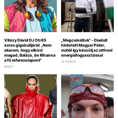
Vitézy Dávid DJ Oti 65
„Megcsináltuk" – Diadalt
ezres gigabulijáról: „Nem
hirdetett Magyar Péter,
akarom, hogy elbízd
mától így készülj az otthoni
magad, Balázs, de Rihanna
energiafogyasztással
a fő referenciapont"
10 PERCE
MOST