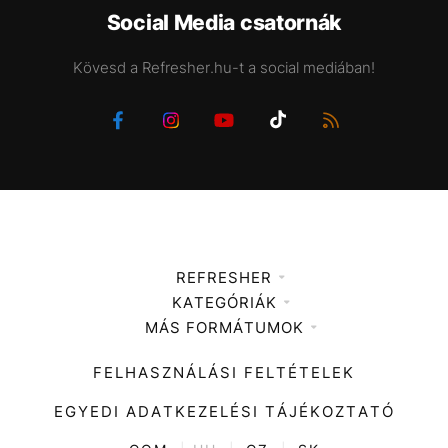
Social Media csatornák
Kövesd a Refresher.hu-t a social mediában!
REFRESHER
KATEGÓRIÁK
Médiaajánlat
MÁS FORMÁTUMOK
Zene
Impresszum
Kiemelt tartalmak
Divat
FELHASZNÁLÁSI FELTÉTELEK
Videó
Kultúra
EGYEDI ADATKEZELÉSI TÁJÉKOZTATÓ
Kvíz
ENTR