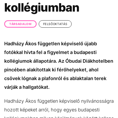
KÖZÉLET
UTAZÁS
kollégiumban
ÉLETMÓD
DESIGN
BESZÉLGETÉSEK
ARCOK
TÁRSADALOM
FELSŐOKTATÁS
VIDEÓ
TÖRTÉNETEK
Hadházy Ákos független képviselő újabb
GASZTRO
fotókkal hívta fel a figyelmet a budapesti
kollégiumok állapotára. Az Óbudai Diákhotelben
pincében alakítottak ki férőhelyeket, ahol
csövek lógnak a plafonról és ablaktalan terek
várják a hallgatókat.
Hadházy Ákos független képviselő nyilvánosságra
hozott képeket arról, hogy egyes budapesti