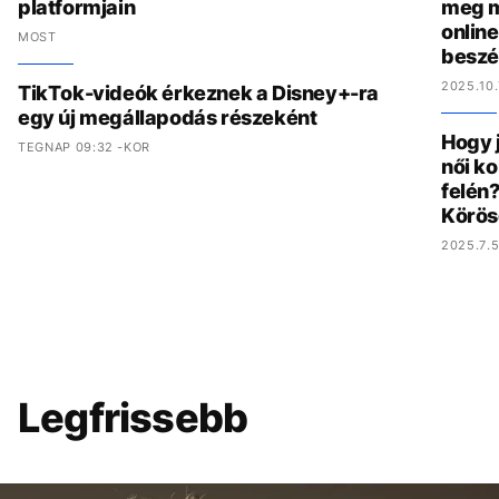
platformjain
meg m
online
MOST
beszé
2025.10.
TikTok-videók érkeznek a Disney+-ra
egy új megállapodás részeként
Hogy 
TEGNAP 09:32 -KOR
női ko
felén?
Körös
2025.7.5
Legfrissebb