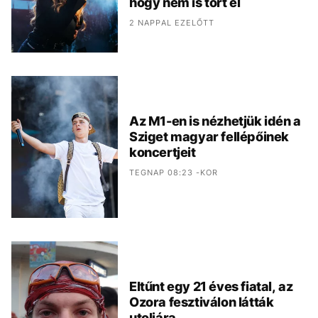
hogy nem is tört el
2 NAPPAL EZELŐTT
Az M1-en is nézhetjük idén a
Sziget magyar fellépőinek
koncertjeit
TEGNAP 08:23 -KOR
Eltűnt egy 21 éves fiatal, az
Ozora fesztiválon látták
utoljára