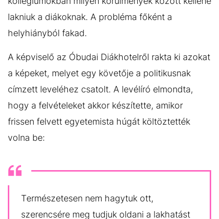
kollégiumokban milyen körülmények között kellene
lakniuk a diákoknak. A probléma főként a
helyhiányból fakad.
A képviselő az Óbudai Diákhotelről rakta ki azokat
a képeket, melyet egy követője a politikusnak
címzett leveléhez csatolt. A levélíró elmondta,
hogy a felvételeket akkor készítette, amikor
frissen felvett egyetemista húgát költöztették
volna be:
Természetesen nem hagytuk ott,
szerencsére meg tudjuk oldani a lakhatást