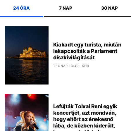
24 ÓRA
7 NAP
30 NAP
Kiakadt egy turista, miután
lekapcsolták a Parlament
díszkivilágítását
TEGNAP 13:49 -KOR
Lefújták Tolvai Reni egyik
koncertjét, azt mondván,
hogy eltört az énekesnő
lába, de közben kiderült,