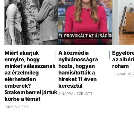
Miért akarjuk
A közmédia
Egyelőr
ennyire, hogy
nyilvánosságra
az albér
minket válasszanak
hozta, hogyan
roham
az érzelmileg
hamisították a
TEGNAP 15:
elérhetetlen
híreket 11 éven
emberek?
keresztül
Szakemberrel jártuk
2 NAPPAL EZELŐTT
körbe a témát
2026.8.2 9:18