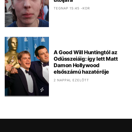
TEGNAP 15:45 -KOR
A Good Will Huntingtól az
Odüsszeiáig: így lett Matt
Damon Hollywood
elsőszámú hazatérője
2 NAPPAL EZELŐTT