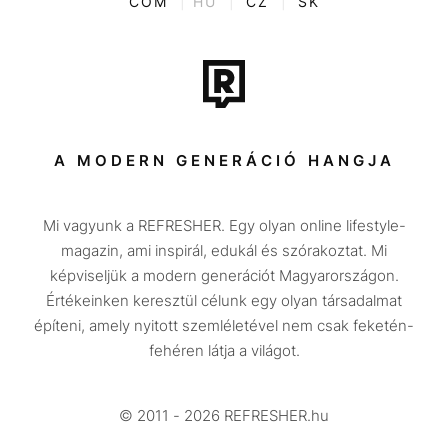
COM
|
HU
|
CZ
|
SK
Film + sorozat
Tech-Tudomány
Sport
Társadalom
A MODERN GENERÁCIÓ HANGJA
Közélet
Mi vagyunk a REFRESHER. Egy olyan online lifestyle-
Utazás
magazin, ami inspirál, edukál és szórakoztat. Mi
Életmód
képviseljük a modern generációt Magyarországon.
Értékeinken keresztül célunk egy olyan társadalmat
Design
építeni, amely nyitott szemléletével nem csak feketén-
Beszélgetések
fehéren látja a világot.
Arcok
© 2011 - 2026 REFRESHER.hu
Videó