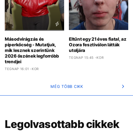
Másodvirágzás és
Eltűnt egy 21 éves fiatal, az
piperkőcség - Mutatjuk,
Ozora fesztiválon látták
mik lesznek szerintünk
utoljára
2026 őszének legforróbb
TEGNAP 15:45 -KOR
trendjei
TEGNAP 16:01 -KOR
MÉG TÖBB CIKK
Legolvasottabb cikkek