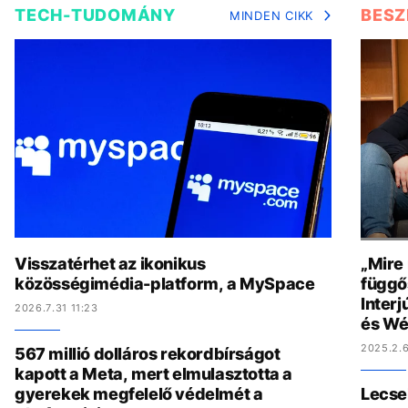
TECH-TUDOMÁNY
BESZ
MINDEN CIKK
Visszatérhet az ikonikus
„Mire
közösségimédia-platform, a MySpace
függő
Interj
2026.7.31 11:23
és Wé
2025.2.6
567 millió dolláros rekordbírságot
kapott a Meta, mert elmulasztotta a
gyerekek megfelelő védelmét a
Lecse