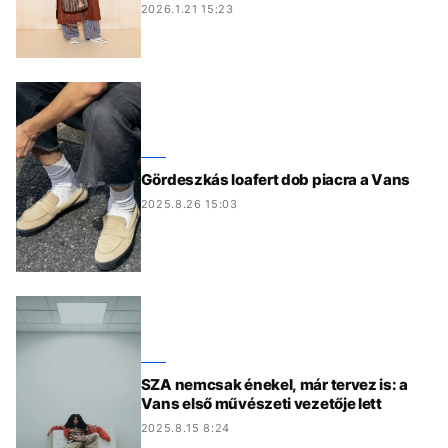
2026.1.21 15:23
Gördeszkás loafert dob piacra a Vans
2025.8.26 15:03
SZA nemcsak énekel, már tervez is: a
Vans első művészeti vezetője lett
2025.8.15 8:24