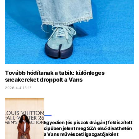
KÖZÉLET
UTAZÁS
ÉLETMÓD
DESIGN
BESZÉLGETÉSEK
ARCOK
VIDEÓ
TÖRTÉNETEK
GASZTRO
Tovább hódítanak a tabik: különleges
sneakereket droppolt a Vans
2026.4.4 13:15
Egyedien (és piszok drágán) feldíszített
cipőben jelent meg SZA első divathetén
a Vans művészeti igazgatójaként