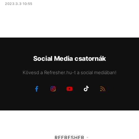
2023.3.3 10:55
Social Media csatornák
Kövesd a Refresher.hu-t a social mediában!
REFRESHER