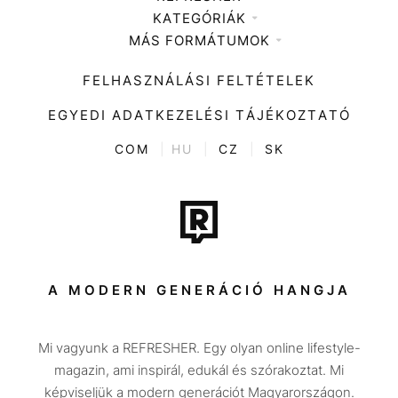
KATEGÓRIÁK
Médiaajánlat
MÁS FORMÁTUMOK
Zene
Impresszum
Kiemelt tartalmak
Divat
FELHASZNÁLÁSI FELTÉTELEK
Videó
Kultúra
EGYEDI ADATKEZELÉSI TÁJÉKOZTATÓ
Kvíz
ENTR
COM
|
HU
|
CZ
|
SK
Film + sorozat
Tech-Tudomány
Sport
Társadalom
A MODERN GENERÁCIÓ HANGJA
Közélet
Mi vagyunk a REFRESHER. Egy olyan online lifestyle-
Utazás
magazin, ami inspirál, edukál és szórakoztat. Mi
Életmód
képviseljük a modern generációt Magyarországon.