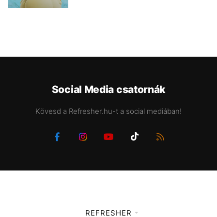
Social Media csatornák
Kövesd a Refresher.hu-t a social mediában!
REFRESHER