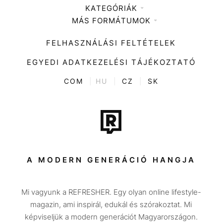
KATEGÓRIÁK
Médiaajánlat
MÁS FORMÁTUMOK
Zene
Impresszum
Kiemelt tartalmak
Divat
FELHASZNÁLÁSI FELTÉTELEK
Videó
Kultúra
EGYEDI ADATKEZELÉSI TÁJÉKOZTATÓ
Kvíz
ENTR
COM
|
HU
|
CZ
|
SK
Film + sorozat
Tech-Tudomány
Sport
Társadalom
A MODERN GENERÁCIÓ HANGJA
Közélet
Mi vagyunk a REFRESHER. Egy olyan online lifestyle-
Utazás
magazin, ami inspirál, edukál és szórakoztat. Mi
Életmód
képviseljük a modern generációt Magyarországon.