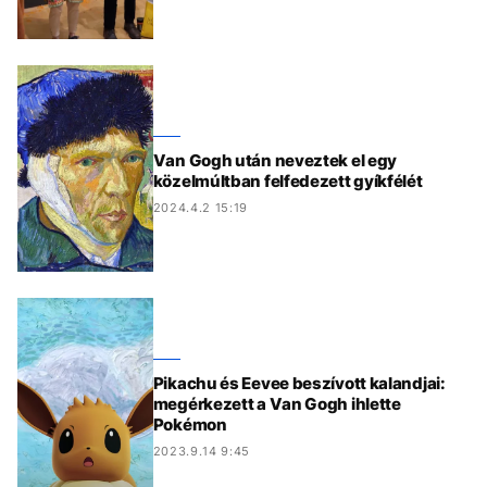
Van Gogh után neveztek el egy
közelmúltban felfedezett gyíkfélét
2024.4.2 15:19
Pikachu és Eevee beszívott kalandjai:
megérkezett a Van Gogh ihlette
Pokémon
2023.9.14 9:45