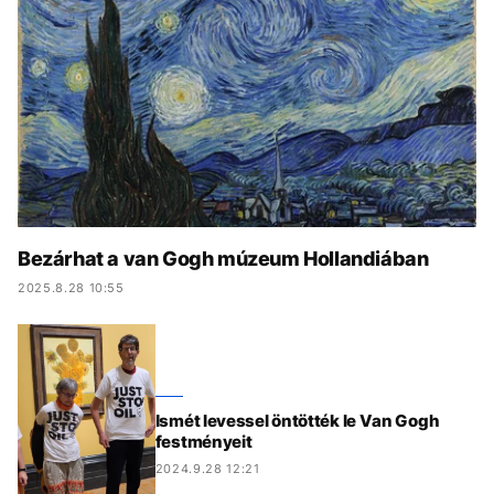
KÖZÉLET
UTAZÁS
ÉLETMÓD
DESIGN
BESZÉLGETÉSEK
ARCOK
VIDEÓ
TÖRTÉNETEK
GASZTRO
Bezárhat a van Gogh múzeum Hollandiában
2025.8.28 10:55
Ismét levessel öntötték le Van Gogh
festményeit
2024.9.28 12:21