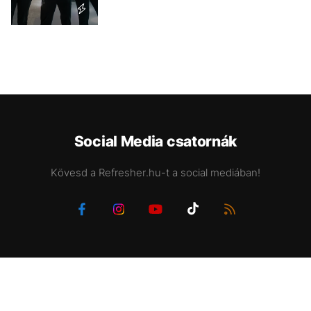
Social Media csatornák
Kövesd a Refresher.hu-t a social mediában!