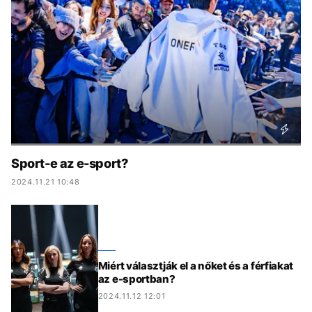
KÖZÉLET
UTAZÁS
ÉLETMÓD
DESIGN
BESZÉLGETÉSEK
ARCOK
VIDEÓ
TÖRTÉNETEK
GASZTRO
Sport-e az e-sport?
2024.11.21 10:48
Miért választják el a nőket és a férfiakat
az e-sportban?
2024.11.12 12:01