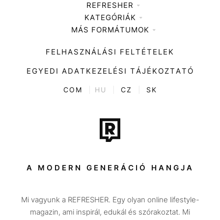
REFRESHER
KATEGÓRIÁK
Médiaajánlat
MÁS FORMÁTUMOK
Zene
Impresszum
Kiemelt tartalmak
Divat
FELHASZNÁLÁSI FELTÉTELEK
Videó
Kultúra
EGYEDI ADATKEZELÉSI TÁJÉKOZTATÓ
Kvíz
ENTR
COM
|
HU
|
CZ
|
SK
Film + sorozat
Tech-Tudomány
Sport
Társadalom
A MODERN GENERÁCIÓ HANGJA
Közélet
Mi vagyunk a REFRESHER. Egy olyan online lifestyle-
Utazás
magazin, ami inspirál, edukál és szórakoztat. Mi