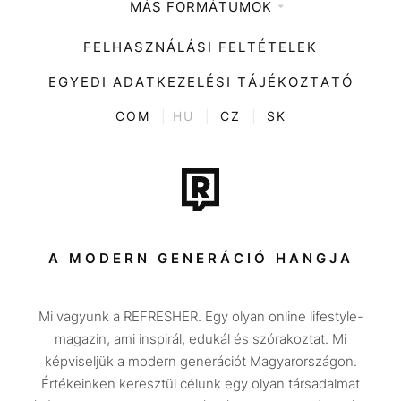
MÁS FORMÁTUMOK
Zene
Impresszum
Kiemelt tartalmak
Divat
FELHASZNÁLÁSI FELTÉTELEK
Videó
Kultúra
EGYEDI ADATKEZELÉSI TÁJÉKOZTATÓ
Kvíz
ENTR
COM
|
HU
|
CZ
|
SK
Film + sorozat
Tech-Tudomány
Sport
Társadalom
A MODERN GENERÁCIÓ HANGJA
Közélet
Mi vagyunk a REFRESHER. Egy olyan online lifestyle-
Utazás
magazin, ami inspirál, edukál és szórakoztat. Mi
Életmód
képviseljük a modern generációt Magyarországon.
Értékeinken keresztül célunk egy olyan társadalmat
Design