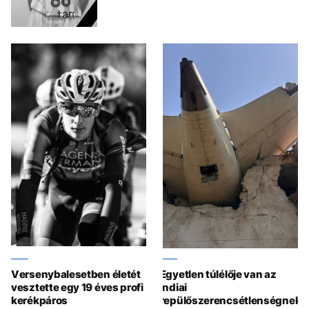
Versenybalesetben életét
Egyetlen túlélője van az
vesztette egy 19 éves profi
indiai
kerékpáros
repülőszerencsétlenségnek