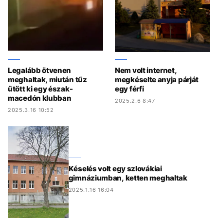
Legalább ötvenen
Nem volt internet,
meghaltak, miután tűz
megkéselte anyja párját
ütött ki egy észak-
egy férfi
macedón klubban
2025.2.6 8:47
2025.3.16 10:52
Késelés volt egy szlovákiai
gimnáziumban, ketten meghaltak
2025.1.16 16:04