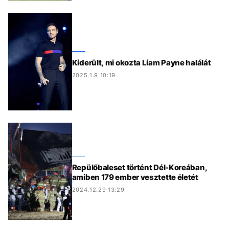
Kiderült, mi okozta Liam Payne halálát
2025.1.9 10:19
Repülőbaleset történt Dél-Koreában,
amiben 179 ember vesztette életét
2024.12.29 13:29