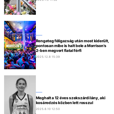
Rengeteg féligazság után most kiderült,
pontosan mibe is halt bele a Morrison's
2-ben megvert fiatal férfi
2025.12.8 15:39
Meghalt a 12 éves szekszárdi lány, aki
kosáredzés közben lett rosszul
2025.8.10 12:50