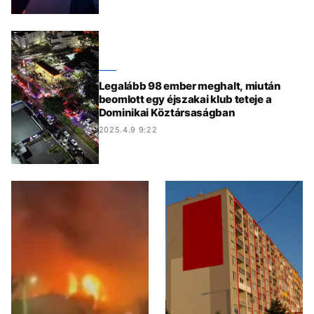
Legalább 98 ember meghalt, miután
beomlott egy éjszakai klub teteje a
Dominikai Köztársaságban
2025.4.9 9:22