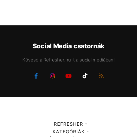
Social Media csatornák
Kövesd a Refresher.hu-t a social mediában!
REFRESHER
KATEGÓRIÁK
Médiaajánlat