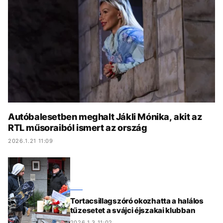
KÖZÉLET
UTAZÁS
ÉLETMÓD
DESIGN
BESZÉLGETÉSEK
ARCOK
VIDEÓ
TÖRTÉNETEK
GASZTRO
Autóbalesetben meghalt Jákli Mónika, akit az
RTL műsoraiból ismert az ország
2026.1.21 11:09
Tortacsillagszóró okozhatta a halálos
tűzesetet a svájci éjszakai klubban
2026.1.3 11:02