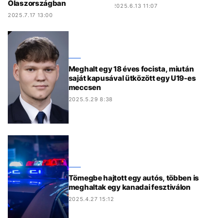
Olaszországban
2025.6.13 11:07
2025.7.17 13:00
Meghalt egy 18 éves focista, miután
saját kapusával ütközött egy U19-es
meccsen
2025.5.29 8:38
Tömegbe hajtott egy autós, többen is
meghaltak egy kanadai fesztiválon
2025.4.27 15:12