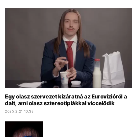
KÖZÉLET
UTAZÁS
ÉLETMÓD
DESIGN
BESZÉLGETÉSEK
ARCOK
VIDEÓ
TÖRTÉNETEK
GASZTRO
Egy olasz szervezet kizáratná az Eurovízióról a
dalt, ami olasz sztereotípiákkal viccelődik
2025.2.21 10:38