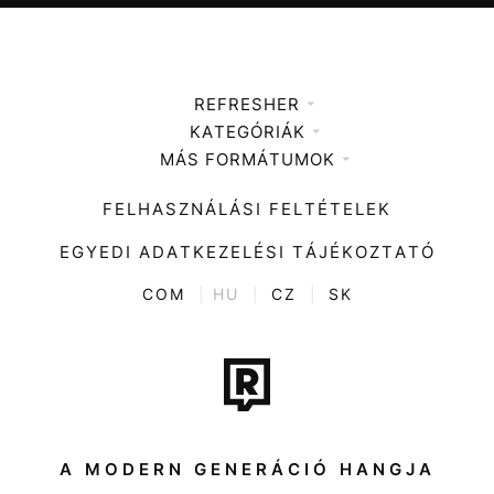
REFRESHER
KATEGÓRIÁK
Médiaajánlat
MÁS FORMÁTUMOK
Zene
Impresszum
Kiemelt tartalmak
Divat
FELHASZNÁLÁSI FELTÉTELEK
Videó
Kultúra
EGYEDI ADATKEZELÉSI TÁJÉKOZTATÓ
Kvíz
ENTR
COM
|
HU
|
CZ
|
SK
Film + sorozat
Tech-Tudomány
Sport
Társadalom
A MODERN GENERÁCIÓ HANGJA