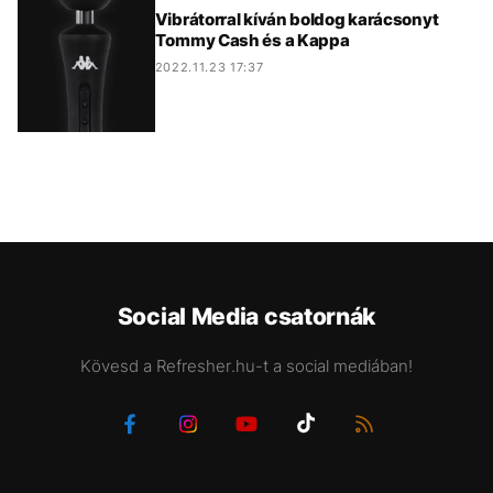
Vibrátorral kíván boldog karácsonyt
Tommy Cash és a Kappa
2022.11.23 17:37
Social Media csatornák
Kövesd a Refresher.hu-t a social mediában!