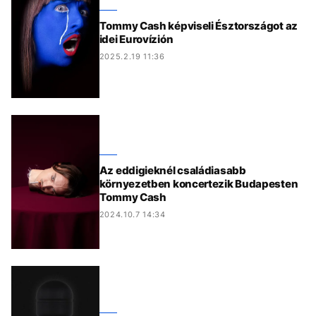
Tommy Cash képviseli Észtországot az
idei Eurovízión
2025.2.19 11:36
Az eddigieknél családiasabb
környezetben koncertezik Budapesten
Tommy Cash
2024.10.7 14:34