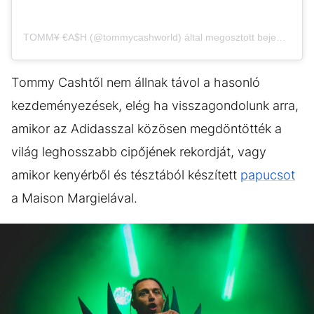
TOMM¥ €A$H (@tommycashworld) által megosztott bejegyzés
Tommy Cashtől nem állnak távol a hasonló
kezdeményezések, elég ha visszagondolunk arra,
amikor az Adidasszal közösen megdöntötték a
világ leghosszabb cipőjének rekordját, vagy
amikor kenyérből és tésztából készített
papucsot
a Maison Margielával.