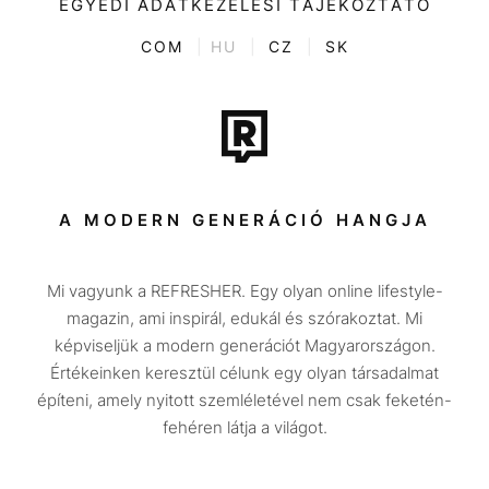
EGYEDI ADATKEZELÉSI TÁJÉKOZTATÓ
Kvíz
ENTR
COM
|
HU
|
CZ
|
SK
Film + sorozat
Tech-Tudomány
Sport
Társadalom
A MODERN GENERÁCIÓ HANGJA
Közélet
Mi vagyunk a REFRESHER. Egy olyan online lifestyle-
Utazás
magazin, ami inspirál, edukál és szórakoztat. Mi
Életmód
képviseljük a modern generációt Magyarországon.
Értékeinken keresztül célunk egy olyan társadalmat
Design
építeni, amely nyitott szemléletével nem csak feketén-
Beszélgetések
fehéren látja a világot.
Arcok