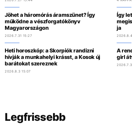
2026.7.27 15:44
4 NAPPA
Jöhet a háromórás áramszünet? Így
Így le
működne a vészforgatókönyv
megis
Magyarországon
ja
2026.7.31 15:27
2026.8.4
Heti horoszkóp: a Skorpiók randizni
A ren
hívják a munkahelyi krásst, a Kosok új
girl á
barátokat szereznek
2026.7.3
2026.8.3 15:07
Legfrissebb