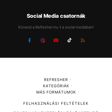
Social Media csatornák
Kövesd a Refresher.hu-t a social mediában!
REFRESHER
KATEGÓRIÁK
Médiaajánlat
MÁS FORMÁTUMOK
Zene
Impresszum
Kiemelt tartalmak
Divat
FELHASZNÁLÁSI FELTÉTELEK
Videó
Kultúra