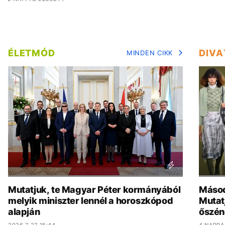
ÉLETMÓD
DIVA
MINDEN CIKK
Mutatjuk, te Magyar Péter kormányából
Másod
melyik miniszter lennél a horoszkópod
Mutat
alapján
őszén