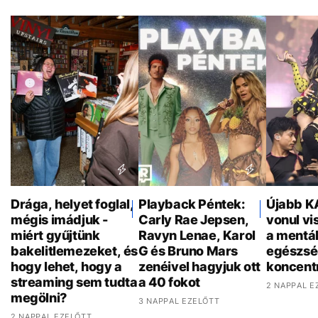
Drága, helyet foglal,
Playback Péntek:
Újabb K
mégis imádjuk -
Carly Rae Jepsen,
vonul vi
miért gyűjtünk
Ravyn Lenae, Karol
a mentál
bakelitlemezeket, és
G és Bruno Mars
egészsé
hogy lehet, hogy a
zenéivel hagyjuk ott
koncent
streaming sem tudta
a 40 fokot
2 NAPPAL E
megölni?
3 NAPPAL EZELŐTT
2 NAPPAL EZELŐTT