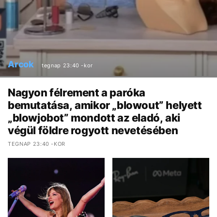
Arcok
tegnap 23:40 -kor
Nagyon félrement a paróka
bemutatása, amikor „blowout” helyett
„blowjobot” mondott az eladó, aki
végül földre rogyott nevetésében
TEGNAP 23:40 -KOR