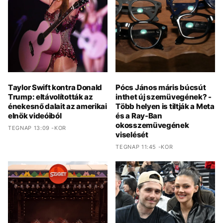
Taylor Swift kontra Donald
Pócs János máris búcsút
Trump: eltávolították az
inthet új szemüvegének? -
énekesnő dalait az amerikai
Több helyen is tiltják a Meta
elnök videóiból
és a Ray-Ban
okosszemüvegének
TEGNAP 13:09 -KOR
viselését
TEGNAP 11:45 -KOR