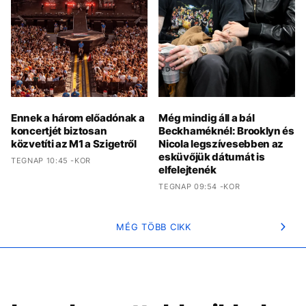
Ennek a három előadónak a
Még mindig áll a bál
koncertjét biztosan
Beckhaméknél: Brooklyn és
közvetíti az M1 a Szigetről
Nicola legszívesebben az
esküvőjük dátumát is
TEGNAP 10:45 -KOR
elfelejtenék
TEGNAP 09:54 -KOR
MÉG TÖBB CIKK