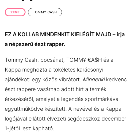
KÖZÉLET
UTAZÁS
ZENE
TOMMY CASH
ÉLETMÓD
DESIGN
BESZÉLGETÉSEK
ARCOK
EZ A KOLLAB MINDENKIT KIELÉGÍT MAJD – írja
VIDEÓ
TÖRTÉNETEK
a népszerű észt rapper.
GASZTRO
Tommy Cash, bocsánat, TOMM¥ €A$H és a
Kappa meghozta a tökéletes karácsonyi
ajándékot: egy közös vibrátort.
Mindenki
kedvenc
észt rappere vasárnap adott hírt a termék
érkezéséről, amelyet a legendás sportmárkával
együttműködve készített. A nevével és a Kappa
logójával ellátott élvezeti segédeszköz december
1-jétől lesz kapható.