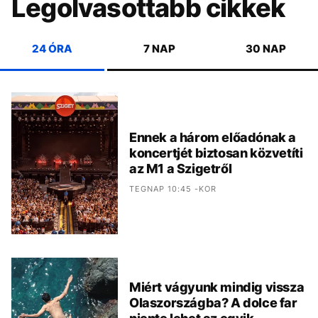
Legolvasottabb cikkek
24 ÓRA
7 NAP
30 NAP
Ennek a három előadónak a
koncertjét biztosan közvetíti
az M1 a Szigetről
TEGNAP 10:45 -KOR
Miért vágyunk mindig vissza
Olaszországba? A dolce far