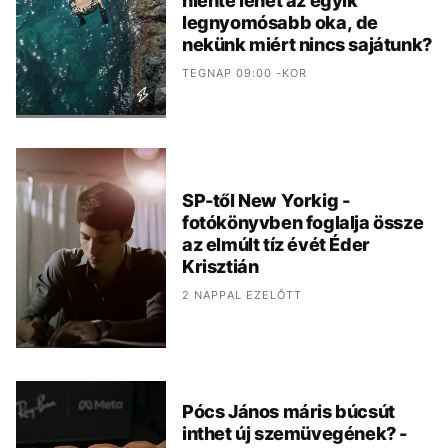
niente lehet az egyik
legnyomósabb oka, de
nekünk miért nincs sajátunk?
TEGNAP 09:00 -KOR
SP-től New Yorkig -
fotókönyvben foglalja össze
az elmúlt tíz évét Éder
Krisztián
2 NAPPAL EZELŐTT
Pócs János máris búcsút
inthet új szemüvegének? -