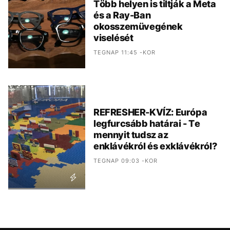
Több helyen is tiltják a Meta
és a Ray-Ban
okosszemüvegének
viselését
TEGNAP 11:45 -KOR
REFRESHER-KVÍZ: Európa
legfurcsább határai - Te
mennyit tudsz az
enklávékról és exklávékról?
TEGNAP 09:03 -KOR