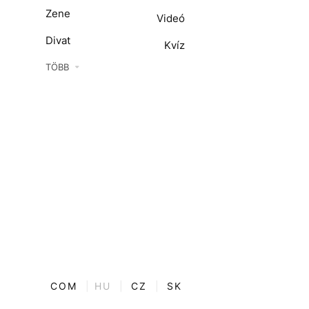
Zene
Videó
Divat
Kvíz
Kultúra
TÖBB
ENTR
Film + sorozat
ech-Tudomány
Sport
Társadalom
Közélet
Utazás
Életmód
COM
|
HU
|
CZ
|
SK