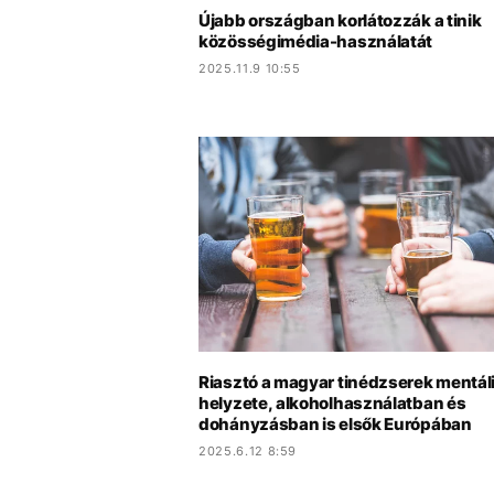
Újabb országban korlátozzák a tinik
közösségimédia-használatát
2025.11.9 10:55
Riasztó a magyar tinédzserek mentál
helyzete, alkoholhasználatban és
dohányzásban is elsők Európában
2025.6.12 8:59