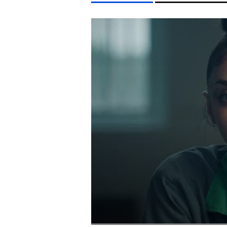
LIFESTYLE TÉMÁK
FIDESZ
SZIGET FESZTIVÁL
MTVA
SEBESTYÉN 
EGYÉB FORMÁTUMOK
REFRESHER
Kiemelt tartalmak
Videó
Kvíz
Médiaajánlat
Impresszum