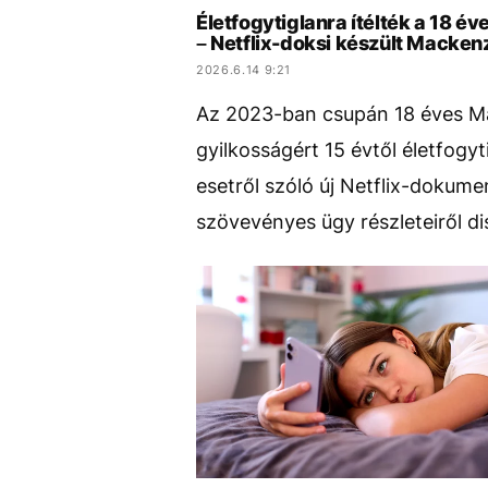
Életfogytiglanra ítélték a 18 év
– Netflix-doksi készült Mackenz
2026.6.14 9:21
Az 2023-ban csupán 18 éves Mack
gyilkosságért 15 évtől életfogyt
esetről szóló új Netflix-dokume
szövevényes ügy részleteiről di