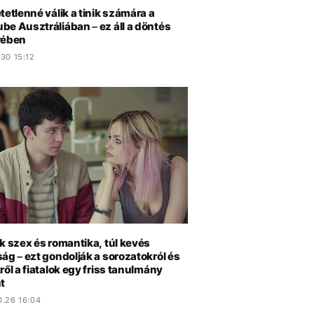
tetlenné válik a tinik számára a
be Ausztráliában – ez áll a döntés
rében
30 15:12
k szex és romantika, túl kevés
ág – ezt gondolják a sorozatokról és
ről a fiatalok egy friss tanulmány
t
0.26 16:04