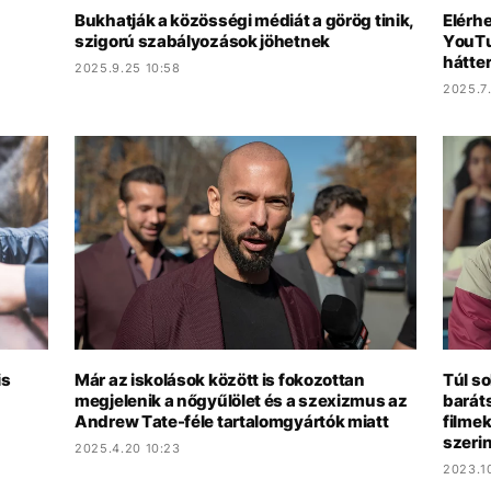
Bukhatják a közösségi médiát a görög tinik,
Elérhe
szigorú szabályozások jöhetnek
YouTu
hátte
2025.9.25 10:58
2025.7.
is
Már az iskolások között is fokozottan
Túl so
megjelenik a nőgyűlölet és a szexizmus az
baráts
Andrew Tate-féle tartalomgyártók miatt
filmek
szerin
2025.4.20 10:23
2023.1