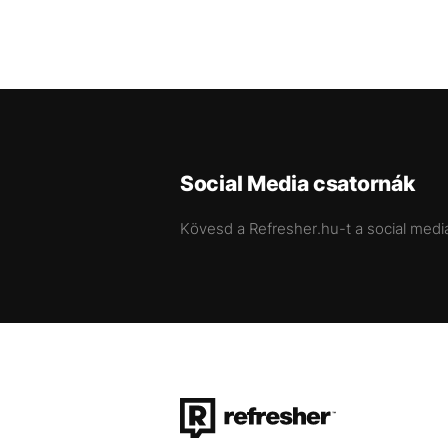
Social Media csatornák
Kövesd a Refresher.hu-t a social medi