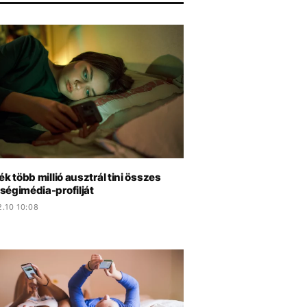
ék több millió ausztrál tini összes
ségimédia-profilját
.10 10:08