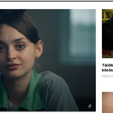
BALÁZS
CHRISTOPHER NOLAN
HBO
MAJKA
DISNEY
Törölt
közös
2025.12