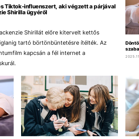
es Tiktok-influenszert, aki végzett a párjával
ie Shirilla ügyéről
enzie Shirillát előre kitervelt kettős
iglanig tartó börtönbüntetésre ítélték. Az
Döntöt
szaba
ntumfilm kapcsán a fél internet a
2025.11
skurál.