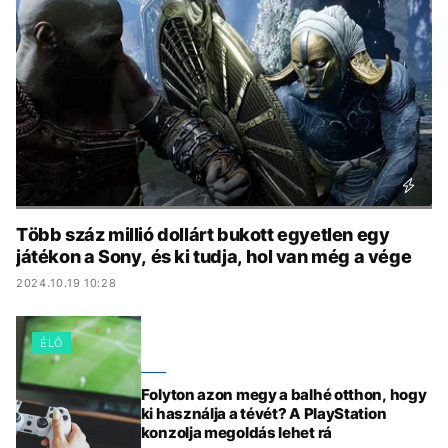
KÖZÉLET
UTAZÁS
ÉLETMÓD
DESIGN
BESZÉLGETÉSEK
ARCOK
VIDEÓ
TÖRTÉNETEK
GASZTRO
Több száz millió dollárt bukott egyetlen egy
játékon a Sony, és ki tudja, hol van még a vége
2024.10.19 10:28
ÉLŐ
Folyton azon megy a balhé otthon, hogy
ki használja a tévét? A PlayStation
konzolja megoldás lehet rá