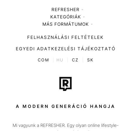
REFRESHER
KATEGÓRIÁK
Médiaajánlat
MÁS FORMÁTUMOK
Zene
Impresszum
Kiemelt tartalmak
Divat
FELHASZNÁLÁSI FELTÉTELEK
Videó
Kultúra
EGYEDI ADATKEZELÉSI TÁJÉKOZTATÓ
Kvíz
ENTR
COM
|
HU
|
CZ
|
SK
Film + sorozat
Tech-Tudomány
Sport
Társadalom
A MODERN GENERÁCIÓ HANGJA
Közélet
Mi vagyunk a REFRESHER. Egy olyan online lifestyle-
Utazás