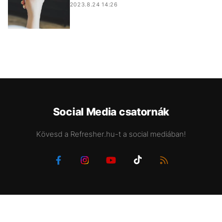
2023.8.24 14:26
Social Media csatornák
Kövesd a Refresher.hu-t a social mediában!