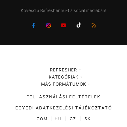
Kövesd a Refresher.hu-t a social mediában!
REFRESHER
KATEGÓRIÁK
Médiaajánlat
MÁS FORMÁTUMOK
Zene
Impresszum
Kiemelt tartalmak
Divat
FELHASZNÁLÁSI FELTÉTELEK
Videó
Kultúra
EGYEDI ADATKEZELÉSI TÁJÉKOZTATÓ
Kvíz
ENTR
COM
|
HU
|
CZ
|
SK