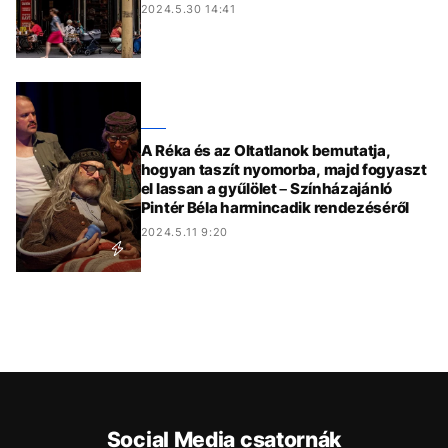
2024.5.30 14:41
A Réka és az Oltatlanok bemutatja,
hogyan taszít nyomorba, majd fogyaszt
el lassan a gyűlölet – Színházajánló
Pintér Béla harmincadik rendezéséről
2024.5.11 9:20
Social Media csatornák