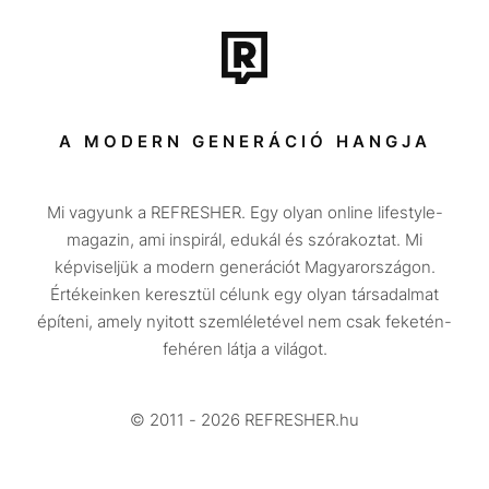
Film + sorozat
Tech-Tudomány
Sport
Társadalom
A MODERN GENERÁCIÓ HANGJA
Közélet
Mi vagyunk a REFRESHER. Egy olyan online lifestyle-
Utazás
magazin, ami inspirál, edukál és szórakoztat. Mi
Életmód
képviseljük a modern generációt Magyarországon.
Értékeinken keresztül célunk egy olyan társadalmat
Design
építeni, amely nyitott szemléletével nem csak feketén-
Beszélgetések
fehéren látja a világot.
Arcok
© 2011 - 2026 REFRESHER.hu
Videó
Történetek