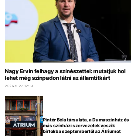
KÖZÉLET
UTAZÁS
ÉLETMÓD
DESIGN
BESZÉLGETÉSEK
ARCOK
VIDEÓ
TÖRTÉNETEK
GASZTRO
Nagy Ervin felhagy a színészettel: mutatjuk hol
lehet még színpadon látni az államtitkárt
2026.5.27 12:13
Pintér Béla társulata, a Dumaszínház és
más színházi szervezetek veszik
birtokba szeptembertől az Átriumot