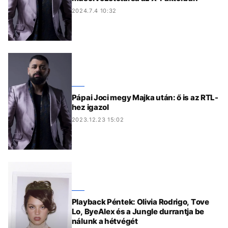
2024.7.4 10:32
Pápai Joci megy Majka után: ő is az RTL-
hez igazol
2023.12.23 15:02
Playback Péntek: Olivia Rodrigo, Tove
Lo, ByeAlex és a Jungle durrantja be
nálunk a hétvégét