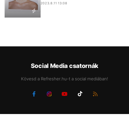
2023.8.11 13:08
Social Media csatornák
Kövesd a Refresher.hu-t a social mediában!