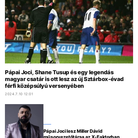
KÖZÉLET
UTAZÁS
ÉLETMÓD
DESIGN
BESZÉLGETÉSEK
ARCOK
VIDEÓ
TÖRTÉNETEK
GASZTRO
Pápai Joci, Shane Tusup és egy legendás
magyar csatár is ott lesz az új Sztárbox-évad
férfi középsúlyú versenyében
2024.7.10 12:01
Pápai Joci lesz Miller Dávid
műsorvezetőtársa az X-Faktorban