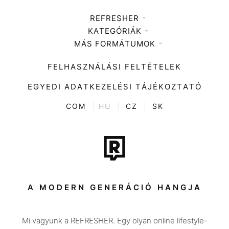
REFRESHER
KATEGÓRIÁK
Médiaajánlat
MÁS FORMÁTUMOK
Zene
Impresszum
Kiemelt tartalmak
Divat
FELHASZNÁLÁSI FELTÉTELEK
Videó
Kultúra
EGYEDI ADATKEZELÉSI TÁJÉKOZTATÓ
Kvíz
ENTR
COM
|
HU
|
CZ
|
SK
Film + sorozat
Tech-Tudomány
Sport
Társadalom
A MODERN GENERÁCIÓ HANGJA
Közélet
Mi vagyunk a REFRESHER. Egy olyan online lifestyle-
Utazás