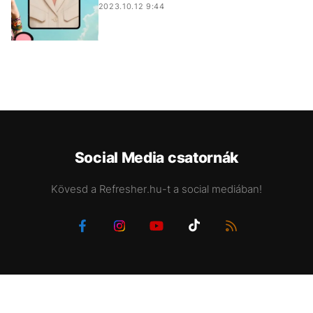
2023.10.12 9:44
Social Media csatornák
Kövesd a Refresher.hu-t a social mediában!