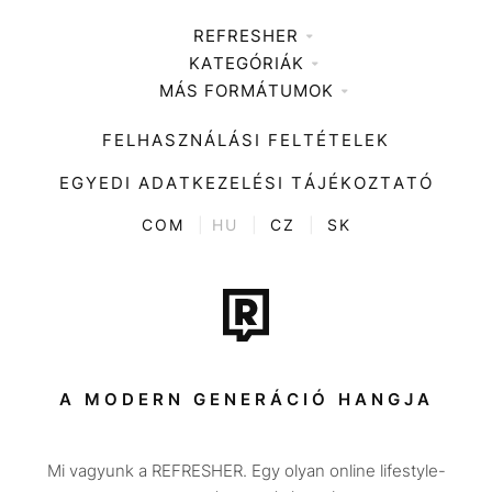
REFRESHER
KATEGÓRIÁK
Médiaajánlat
MÁS FORMÁTUMOK
Zene
Impresszum
Kiemelt tartalmak
Divat
FELHASZNÁLÁSI FELTÉTELEK
Videó
Kultúra
EGYEDI ADATKEZELÉSI TÁJÉKOZTATÓ
Kvíz
ENTR
COM
|
HU
|
CZ
|
SK
Film + sorozat
Tech-Tudomány
Sport
Társadalom
A MODERN GENERÁCIÓ HANGJA
Közélet
Mi vagyunk a REFRESHER. Egy olyan online lifestyle-
Utazás