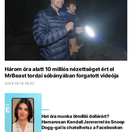
KÖZÉLET
UTAZÁS
ÉLETMÓD
DESIGN
BESZÉLGETÉSEK
ARCOK
VIDEÓ
TÖRTÉNETEK
GASZTRO
Három óra alatt 10 milliós nézettséget ért el
MrBeast tordai sóbányában forgatott videója
2024.10.14 16:02
Hat óra munka ötmillió dollárért?
Hamarosan Kendall Jennerrel és Snoop
Dogg-gal is chatelhetsz a Facebookon