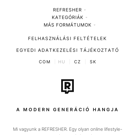
REFRESHER
KATEGÓRIÁK
Médiaajánlat
MÁS FORMÁTUMOK
Zene
Impresszum
Kiemelt tartalmak
Divat
FELHASZNÁLÁSI FELTÉTELEK
Videó
Kultúra
EGYEDI ADATKEZELÉSI TÁJÉKOZTATÓ
Kvíz
ENTR
COM
|
HU
|
CZ
|
SK
Film + sorozat
Tech-Tudomány
Sport
Társadalom
A MODERN GENERÁCIÓ HANGJA
Közélet
Mi vagyunk a REFRESHER. Egy olyan online lifestyle-
Utazás