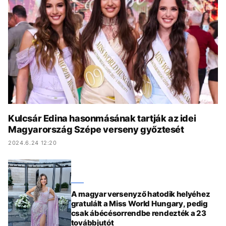
KÖZÉLET
UTAZÁS
ÉLETMÓD
DESIGN
BESZÉLGETÉSEK
ARCOK
VIDEÓ
TÖRTÉNETEK
GASZTRO
Kulcsár Edina hasonmásának tartják az idei
Magyarország Szépe verseny győztesét
2024.6.24 12:20
A magyar versenyző hatodik helyéhez
gratulált a Miss World Hungary, pedig
csak ábécésorrendbe rendezték a 23
továbbjutót