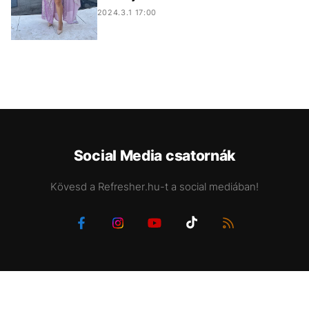
2024.3.1 17:00
Social Media csatornák
Kövesd a Refresher.hu-t a social mediában!