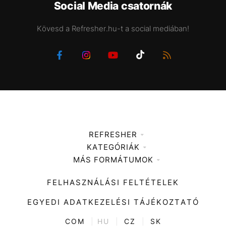
Social Media csatornák
Kövesd a Refresher.hu-t a social mediában!
REFRESHER
KATEGÓRIÁK
Médiaajánlat
MÁS FORMÁTUMOK
Zene
Impresszum
Kiemelt tartalmak
Divat
FELHASZNÁLÁSI FELTÉTELEK
Videó
Kultúra
EGYEDI ADATKEZELÉSI TÁJÉKOZTATÓ
Kvíz
ENTR
COM
|
HU
|
CZ
|
SK