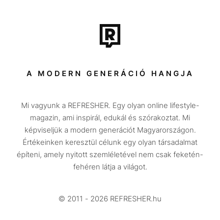
Film + sorozat
Tech-Tudomány
Sport
Társadalom
A MODERN GENERÁCIÓ HANGJA
Közélet
Mi vagyunk a REFRESHER. Egy olyan online lifestyle-
Utazás
magazin, ami inspirál, edukál és szórakoztat. Mi
Életmód
képviseljük a modern generációt Magyarországon.
Értékeinken keresztül célunk egy olyan társadalmat
Design
építeni, amely nyitott szemléletével nem csak feketén-
Beszélgetések
fehéren látja a világot.
Arcok
© 2011 - 2026 REFRESHER.hu
Videó