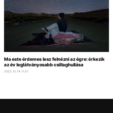
KÖZÉLET
UTAZÁS
ÉLETMÓD
DESIGN
BESZÉLGETÉSEK
ARCOK
VIDEÓ
TÖRTÉNETEK
GASZTRO
Ma este érdemes lesz felnézni az égre: érkezik
az év leglátványosabb csillaghullása
2022.12.14 11:51