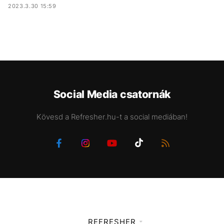
2023.3.30 15:59
Social Media csatornák
Kövesd a Refresher.hu-t a social mediában!
REFRESHER