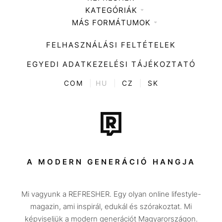
KATEGÓRIÁK
Médiaajánlat
MÁS FORMÁTUMOK
Zene
Impresszum
Kiemelt tartalmak
Divat
FELHASZNÁLÁSI FELTÉTELEK
Videó
Kultúra
EGYEDI ADATKEZELÉSI TÁJÉKOZTATÓ
Kvíz
ENTR
COM
|
HU
|
CZ
|
SK
Film + sorozat
Tech-Tudomány
Sport
Társadalom
A MODERN GENERÁCIÓ HANGJA
Közélet
Mi vagyunk a REFRESHER. Egy olyan online lifestyle-
Utazás
magazin, ami inspirál, edukál és szórakoztat. Mi
Életmód
képviseljük a modern generációt Magyarországon.