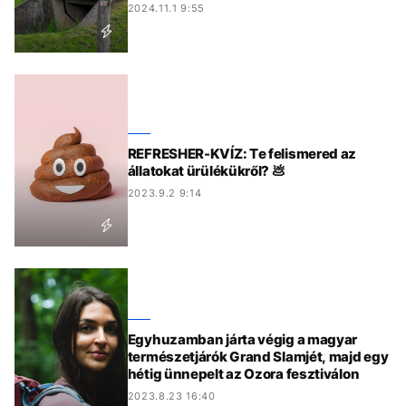
2024.11.1 9:55
REFRESHER-KVÍZ: Te felismered az
állatokat ürülékükről? 💩
2023.9.2 9:14
Egyhuzamban járta végig a magyar
természetjárók Grand Slamjét, majd egy
hétig ünnepelt az Ozora fesztiválon
2023.8.23 16:40