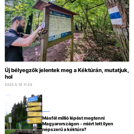
KÖZÉLET
UTAZÁS
ÉLETMÓD
DESIGN
BESZÉLGETÉSEK
ARCOK
VIDEÓ
TÖRTÉNETEK
GASZTRO
Új bélyegzők jelentek meg a Kéktúrán, mutatjuk,
hol
2025.5.10 11:25
Másfél millió lépést megtenni
Magyarországon – miért lett ilyen
népszerű a kéktúra?