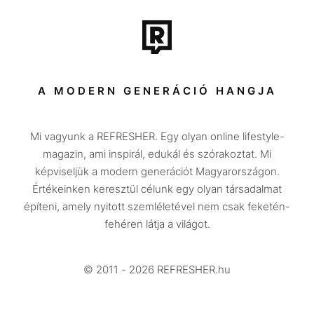
Film + sorozat
Tech-Tudomány
Sport
Társadalom
A MODERN GENERÁCIÓ HANGJA
Közélet
Mi vagyunk a REFRESHER. Egy olyan online lifestyle-
Utazás
magazin, ami inspirál, edukál és szórakoztat. Mi
Életmód
képviseljük a modern generációt Magyarországon.
Értékeinken keresztül célunk egy olyan társadalmat
Design
építeni, amely nyitott szemléletével nem csak feketén-
Beszélgetések
fehéren látja a világot.
Arcok
© 2011 - 2026 REFRESHER.hu
Videó
Történetek