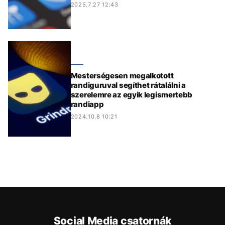
2025.7.27 12:43
Mesterségesen megalkotott
randiguruval segíthet rátalálni a
szerelemre az egyik legismertebb
randiapp
2024.10.8 10:21
Social Media csatornák