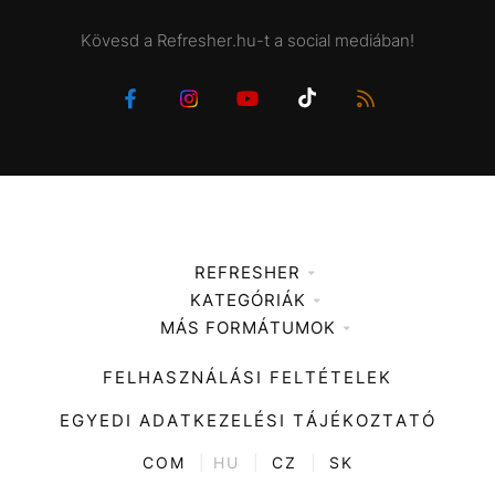
Kövesd a Refresher.hu-t a social mediában!
REFRESHER
KATEGÓRIÁK
Médiaajánlat
MÁS FORMÁTUMOK
Zene
Impresszum
Kiemelt tartalmak
Divat
FELHASZNÁLÁSI FELTÉTELEK
Videó
Kultúra
EGYEDI ADATKEZELÉSI TÁJÉKOZTATÓ
Kvíz
ENTR
COM
|
HU
|
CZ
|
SK