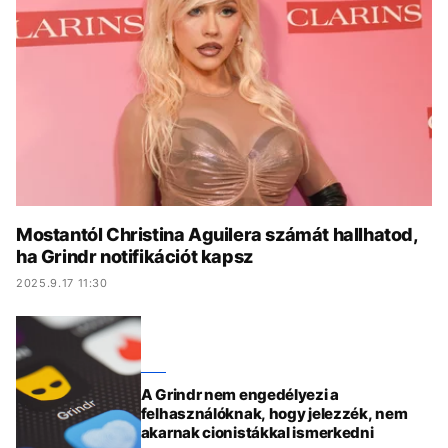
KÖZÉLET
UTAZÁS
ÉLETMÓD
DESIGN
BESZÉLGETÉSEK
ARCOK
VIDEÓ
TÖRTÉNETEK
GASZTRO
Mostantól Christina Aguilera számát hallhatod,
ha Grindr notifikációt kapsz
2025.9.17 11:30
A Grindr nem engedélyezi a
felhasználóknak, hogy jelezzék, nem
akarnak cionistákkal ismerkedni