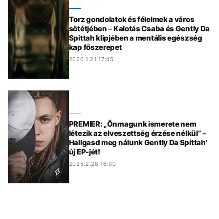
Torz gondolatok és félelmek a város
sötétjében – Kalotás Csaba és Gently Da
Spittah klipjében a mentális egészség
kap főszerepet
2026.1.21 17:45
PREMIER: „Önmagunk ismerete nem
létezik az elveszettség érzése nélkül” –
Hallgasd meg nálunk Gently Da Spittah’
új EP-jét!
2025.2.28 16:00