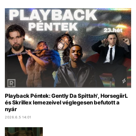
KÖZÉLET
UTAZÁS
ÉLETMÓD
DESIGN
BESZÉLGETÉSEK
ARCOK
VIDEÓ
TÖRTÉNETEK
GASZTRO
Playback Péntek: Gently Da Spittah', HorsegiirL
és Skrillex lemezeivel véglegesen befutott a
nyár
2026.6.5 14:01