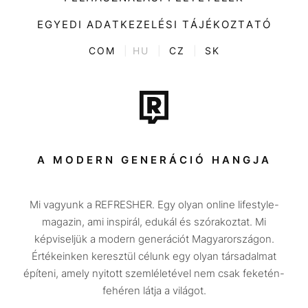
Videó
Kultúra
EGYEDI ADATKEZELÉSI TÁJÉKOZTATÓ
Kvíz
ENTR
COM
|
HU
|
CZ
|
SK
Film + sorozat
Tech-Tudomány
Sport
Társadalom
A MODERN GENERÁCIÓ HANGJA
Közélet
Mi vagyunk a REFRESHER. Egy olyan online lifestyle-
Utazás
magazin, ami inspirál, edukál és szórakoztat. Mi
Életmód
képviseljük a modern generációt Magyarországon.
Értékeinken keresztül célunk egy olyan társadalmat
Design
építeni, amely nyitott szemléletével nem csak feketén-
Beszélgetések
fehéren látja a világot.