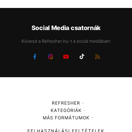
Social Media csatornák
Kövesd a Refresher.hu-t a social mediában!
REFRESHER
KATEGÓRIÁK
Médiaajánlat
MÁS FORMÁTUMOK
Zene
Impresszum
Kiemelt tartalmak
Divat
FELHASZNÁLÁSI FELTÉTELEK