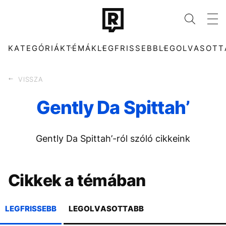
KATEGÓRIÁK
TÉMÁK
LEGFRISSEBB
LEGOLVASOTT
VISSZA
Gently Da Spittah’
KATEGÓRIÁK
TÉMÁK
Gently Da Spittah’-ról szóló cikkeink
ZENE
FIDESZ
DIVAT
MTVA
KULTÚRA
ARIANA GRANDE
ENTR
CHRISTOPHER
Cikkek a témában
NOLAN
FILM + SOROZAT
TECH-TUDOMÁNY
TIKTOK
SZIGET FESZTIVÁL
SPORT
TÁRSADALOM
LEGFRISSEBB
LEGOLVASOTTABB
MADONNA
MAJKA