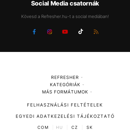
Social Media csatornák
Kövesd a Refresher.hu-t a social mediában!
REFRESHER
KATEGÓRIÁK
Médiaajánlat
MÁS FORMÁTUMOK
Zene
Impresszum
Kiemelt tartalmak
Divat
FELHASZNÁLÁSI FELTÉTELEK
Videó
Kultúra
EGYEDI ADATKEZELÉSI TÁJÉKOZTATÓ
Kvíz
ENTR
COM
|
HU
|
CZ
|
SK