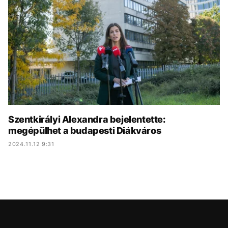
KÖZÉLET
UTAZÁS
ÉLETMÓD
DESIGN
BESZÉLGETÉSEK
ARCOK
VIDEÓ
TÖRTÉNETEK
GASZTRO
Szentkirályi Alexandra bejelentette:
megépülhet a budapesti Diákváros
2024.11.12 9:31