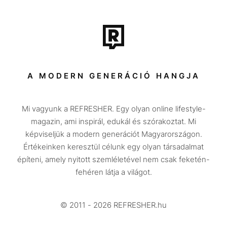
Film + sorozat
Tech-Tudomány
Sport
Társadalom
A MODERN GENERÁCIÓ HANGJA
Közélet
Mi vagyunk a REFRESHER. Egy olyan online lifestyle-
Utazás
magazin, ami inspirál, edukál és szórakoztat. Mi
Életmód
képviseljük a modern generációt Magyarországon.
Értékeinken keresztül célunk egy olyan társadalmat
Design
építeni, amely nyitott szemléletével nem csak feketén-
Beszélgetések
fehéren látja a világot.
Arcok
© 2011 - 2026 REFRESHER.hu
Videó